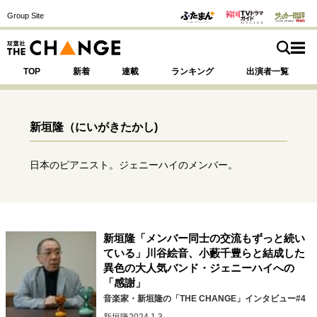
Group Site
TOP
新着
連載
ランキング
出演者一覧
新垣隆
（にいがきたかし)
注目の記事テーマで探す
SPECIAL
日本のピアニスト。ジェニーハイのメンバー。
サイトの核・哲学
運命を変えた出会い
決断の裏側
挫折からの再起
新垣隆「メンバー同士の交流もずっと続い
未知への挑戦
プロフェッショナルの矜持
ている」川谷絵音、小藪千豊らと結成した
異色の大人気バンド・ジェニーハイへの
表現者の葛藤
人生が動いた日
10代の挫折と原点
「感謝」
音楽家・新垣隆の「THE CHANGE」インタビュー#4