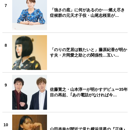
7
「強さの底」に何があるのか──燃え尽き
症候群の元天才子役・山尾志桜里が…
8
「のりの芝居は観たいと」藤原紀香が明か
す夫・片岡愛之助との関係性…互い…
9
佐藤寛之・山本淳一が明かすデビュー35年
目の再起、｢あの電話がなければ今…
10
山田杏奈が間近で見た横浜流星の『正体』