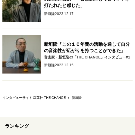
打たれたと感じた」
40代からの景色
50代のリアル
美しさの哲学
パートナーとの歩み方
親になるということ
新垣隆
2023.12.17
病が教えてくれたこと
移住という選択
熱狂できるもの
一生モノの愛用品
私を彩るエッセンス
60代のネクストステージ
70代のグランドデザイン
新垣隆「この１０年間の活動を通して自分
の音楽性が広がりを持つことができた」
音楽家・新垣隆の「THE CHANGE」インタビュー#1
新垣隆
2023.12.15
社会・カルチャー・マネー
地域とつながる/お金との付き合い方
インタビューサイト 双葉社 THE CHANGE
新垣隆
ランキング