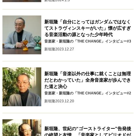
新垣隆
2024.1.3
キャリア・働き方
セカンドキャリアの描き方
独立という決断
大人の学び直し
ファーストキャリアを拓く
新垣隆「自分にとってはガンダムではなく
夢を掴む選択
てストラヴィンスキーがいた」懐が広すぎ
る音楽活動の源となった少年時代
音楽家・新垣隆の「THE CHANGE」インタビュー#3
新垣隆
2023.12.27
経営・ビジネス
リーダーの流儀
変革の原動力
次世代へのバトン
トップが描く未来
新垣隆「音楽以外の仕事に就くことは無理
だとわかっていた」全身音楽家が歩んでき
た道と決心
マインドセット
音楽家・新垣隆の「THE CHANGE」インタビュー#2
新垣隆
2023.12.20
重圧との向き合い方
一流のルーティン
20代の現在地
忘れられない言葉
10代・20代の土台
新垣隆、世紀の“ゴーストライター”告発後
ライフスタイル・生き方
の絶望と友情 「音楽家としてピリオドが