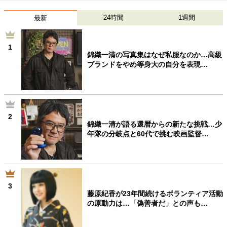
24時間
1週間
最新
1
錦織一清の写真集はなぜ私服なのか…高級
ブランドをやめ等身大の自分を表現…
2
錦織一清が語る還暦からの新たな挑戦…少
年隊の分岐点と60代で挑む映画監督…
3
藤原紀香が23年間続けるボランティア活動
の原動力は…「偽善者だ」との声も…