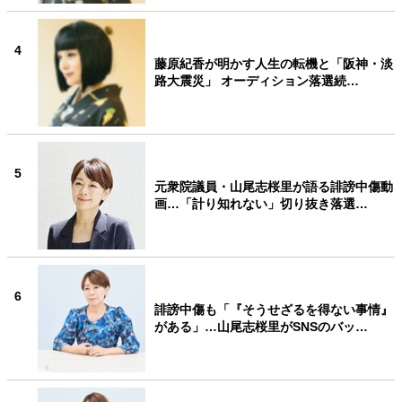
4
藤原紀香が明かす人生の転機と「阪神・淡
路大震災」 オーディション落選続…
5
元衆院議員・山尾志桜里が語る誹謗中傷動
画…「計り知れない」切り抜き落選…
6
誹謗中傷も「『そうせざるを得ない事情』
がある」…山尾志桜里がSNSのバッ…