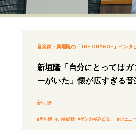
経営・ビジネス
マインドセット
ライフスタイル・生き方
音楽家・新垣隆の「THE CHANGE」インタ
新垣隆「自分にとってはガ
ーがいた」懐が広すぎる音
社会・カルチャー・マネー
新垣隆
#新垣隆
#川谷絵音
#ゲスの極み乙女。
#ジェニ