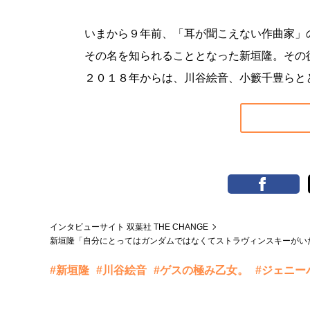
いまから９年前、「耳が聞こえない作曲家」
その名を知られることとなった新垣隆。その
２０１８年からは、川谷絵音、小籔千豊らと
インタビューサイト 双葉社 THE CHANGE
新垣隆「自分にとってはガンダムではなくてストラヴィンスキーがい
#新垣隆
#川谷絵音
#ゲスの極み乙女。
#ジェニー