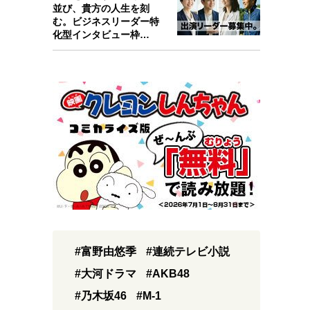
並び、貴方の人生を刻
む。ビジネスリーダー特
化型インタビュー枠
『Key person』始…
#富野由悠季
#連続テレビ小説
#大河ドラマ
#AKB48
#乃木坂46
#M-1