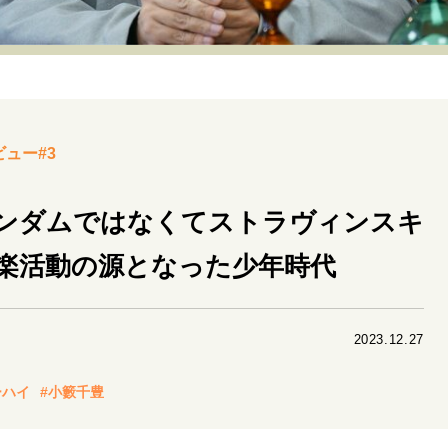
リーダーの流儀
変革の原動力
次世代へのバトン
トッ
重圧との向き合い方
一流のルーティン
20代の現在地
40代からの景色
美しさの哲学
パートナーとの歩み方
ビュー#3
病が教えてくれたこと
移住という選択
熱狂できるもの
私を彩るエッセンス
60代のネクストステージ
70代のグランド
ンダムではなくてストラヴィンスキ
楽活動の源となった少年時代
地域とつながる/お金との付き合い方
2023.12.27
ーハイ
#小籔千豊