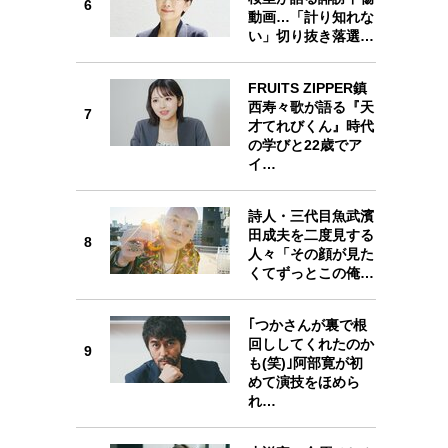
6
動画…「計り知れな
6
い」切り抜き落選…
FRUITS ZIPPER鎮
西寿々歌が語る『天
7
才てれびくん』時代
7
の学びと22歳でア
イ…
詩人・三代目魚武濱
田成夫を二度見する
8
8
人々「その顔が見た
くてずっとこの俺…
｢つかさんが裏で根
回ししてくれたのか
9
9
も(笑)｣阿部寛が初
めて演技をほめら
れ…