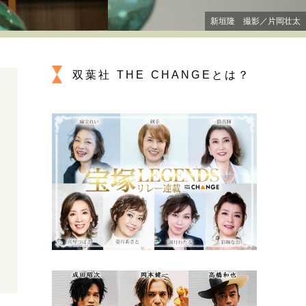
プが描く未来
新垣隆 撮影／片岡壮太
忘れられない言葉
10代・20代の土台
双葉社 THE CHANGEとは？
親になるということ
一生モノの愛用品
デザイン