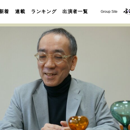
新着
連載
ランキング
出演者一覧
Group Site
運命を変えた出会い
決断の裏側
挫折からの再起
未知
表現者の葛藤
人生が動いた日
10代の挫折と原点
セカンドキャリアの描き方
独立という決断
大人の学び直し
夢を掴む選択