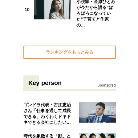
小説家・金原ひとみ
10
が今だから語る“ぼ
10
ろぼろになってい
た”子育てと作家
の…
ランキングをもっとみる
Key person
Sponsored
ゴンドラ代表・古江恵治
さん「仕事を通して成長
できる、わくわくドキド
キできる会社にしたいと
考えたんで…
時代を象徴する「顔」と