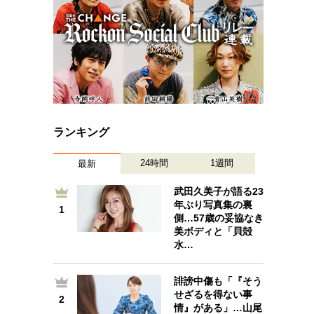
ランキング
24時間
1週間
最新
武田久美子が語る23
年ぶり写真集の裏
1
1
側…57歳の妥協なき
美ボディと「貝殻
水…
誹謗中傷も「『そう
2
せざるを得ない事
2
情』がある」…山尾