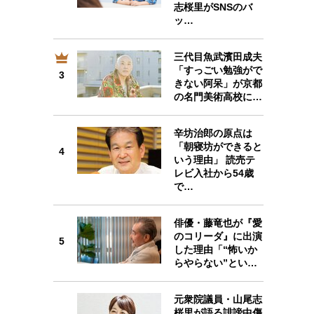
志桜里がSNSのバ
ッ…
三代目魚武濱田成夫
3
「すっごい勉強がで
3
きない阿呆」が京都
の名門美術高校に…
辛坊治郎の原点は
「朝寝坊ができると
4
4
いう理由」 読売テ
レビ入社から54歳
で…
俳優・藤竜也が『愛
のコリーダ』に出演
5
5
した理由「“怖いか
らやらない”とい…
元衆院議員・山尾志
桜里が語る誹謗中傷