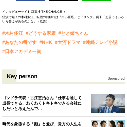
40代からの景色
50代のリアル
美しさの哲学
インタビューサイト 双葉社 THE CHANGE
パートナーとの歩み方
親になるということ
怪演で魅了の木村多江、転機の前触れは『白い巨塔』と『リング』貞子「芝居にはいろ
病が教えてくれたこと
移住という選択
いろ答えがあるのかな」（概要）
熱狂できるもの
一生モノの愛用品
#木村多江
#どうする家康
#とと姉ちゃん
私を彩るエッセンス
60代のネクストステージ
70代のグランドデザイン
#あなたの番です
#NHK
#大河ドラマ
#連続テレビ小説
#日本アカデミー賞
社会・カルチャー・マネー
地域とつながる/お金との付き合い方
Key person
Sponsored
ゴンドラ代表・古江恵治さん「仕事を通して
成長できる、わくわくドキドキできる会社に
したいと考えたんで…
時代を象徴する「顔」と並び、貴方の人生を