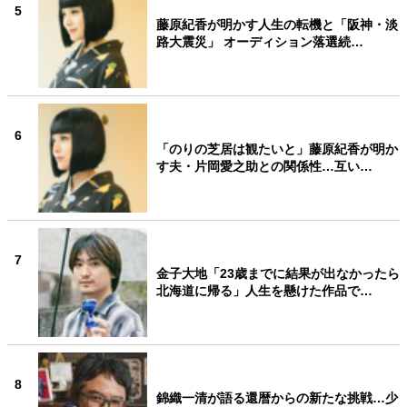
5
藤原紀香が明かす人生の転機と「阪神・淡
路大震災」 オーディション落選続…
6
「のりの芝居は観たいと」藤原紀香が明か
す夫・片岡愛之助との関係性…互い…
7
金子大地「23歳までに結果が出なかったら
北海道に帰る」人生を懸けた作品で…
8
錦織一清が語る還暦からの新たな挑戦…少