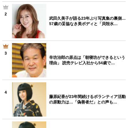
2
武田久美子が語る23年ぶり写真集の裏側…
57歳の妥協なき美ボディと「貝殻水…
3
辛坊治郎の原点は「朝寝坊ができるという
理由」 読売テレビ入社から54歳で…
4
藤原紀香が23年間続けるボランティア活動
の原動力は…「偽善者だ」との声も…