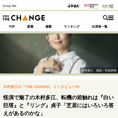
Group Site
TOP
新着
連載
ランキング
出演者一覧
注目の記事テーマで探す
SPECIAL
木村多江 撮影／有坂政晴
サイトの核・哲学
木村多江の「THE CHANGE」インタビュー#2
運命を変えた出会い
決断の裏側
挫折からの再起
未知への挑戦
プロフェッショナルの矜持
怪演で魅了の木村多江、転機の前触れは『白い
表現者の葛藤
人生が動いた日
10代の挫折と原点
巨塔』と『リング』貞子「芝居にはいろいろ答
えがあるのかな」