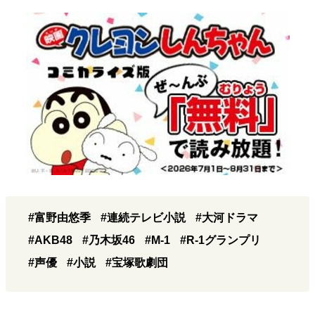
#富野由悠季
#連続テレビ小説
#大河ドラマ
#AKB48
#乃木坂46
#M-1
#R-1グランプリ
#声優
#小説
#宝塚歌劇団