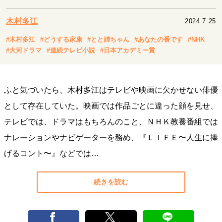
キャリア・働き方
セカンドキャリアの描き方
独立という決断
木村多江
2024.7.25
大人の学び直し
ファーストキャリアを拓く
#木村多江
#どうする家康
#とと姉ちゃん
#あなたの番です
#NHK
夢を掴む選択
#大河ドラマ
#連続テレビ小説
#日本アカデミー賞
経営・ビジネス
ふと気づいたら、木村多江はテレビや映画に欠かせない俳優
リーダーの流儀
変革の原動力
次世代へのバトン
として存在していた。映画では作品ごとに違った顔を見せ、
トップが描く未来
テレビでは、ドラマはもちろんのこと、ＮＨＫ教養番組では
ナレーションやナビゲーターを務め、『ＬＩＦＥ〜人生に捧
マインドセット
げるコント〜』などでは…
重圧との向き合い方
一流のルーティン
20代の現在地
忘れられない言葉
10代・20代の土台
続きを読む
ライフスタイル・生き方