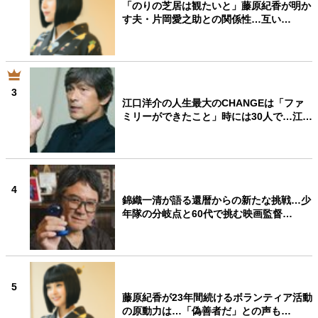
「のりの芝居は観たいと」藤原紀香が明か
す夫・片岡愛之助との関係性…互い…
3
江口洋介の人生最大のCHANGEは「ファ
ミリーができたこと」時には30人で…江…
4
錦織一清が語る還暦からの新たな挑戦…少
年隊の分岐点と60代で挑む映画監督…
5
藤原紀香が23年間続けるボランティア活動
の原動力は…「偽善者だ」との声も…