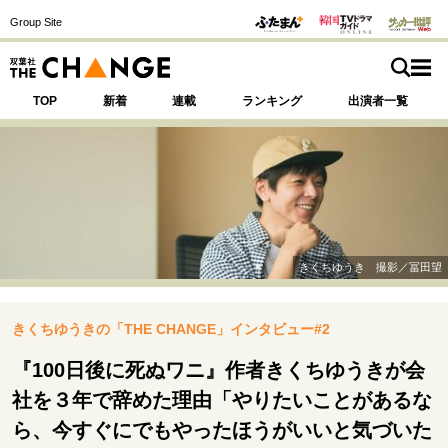
Group Site
TOP
新着
連載
ランキング
出演者一覧
注目の記事テーマで探す
SPECIAL
きくちゆうき 撮影／冨田望
サイトの核・哲学
きくちゆうきの「THE CHANGE」インタビュー#2
運命を変えた出会い
決断の裏側
挫折からの再起
未知への挑戦
プロフェッショナルの矜持
『100日後に死ぬワニ』作者きくちゆうきが会
表現者の葛藤
人生が動いた日
10代の挫折と原点
社を３年で辞めた理由「やりたいことがあるな
ら、今すぐにでもやったほうがいいと気づいた