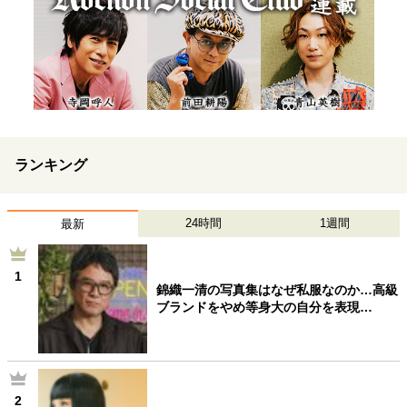
ランキング
24時間
1週間
最新
1
錦織一清の写真集はなぜ私服なのか…高級
ブランドをやめ等身大の自分を表現…
2