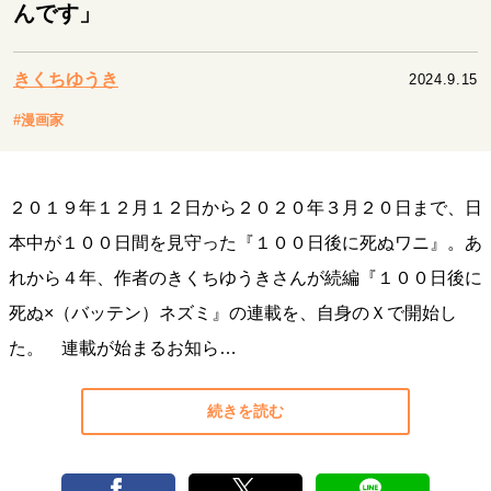
キャリア・働き方
んです」
セカンドキャリアの描き方
独立という決断
大人の学び直し
ファーストキャリアを拓く
きくちゆうき
2024.9.15
夢を掴む選択
#漫画家
経営・ビジネス
２０１９年１２月１２日から２０２０年３月２０日まで、日
リーダーの流儀
変革の原動力
次世代へのバトン
本中が１００日間を見守った『１００日後に死ぬワニ』。あ
トップが描く未来
れから４年、作者のきくちゆうきさんが続編『１００日後に
死ぬ×（バッテン）ネズミ』の連載を、自身のＸで開始し
マインドセット
た。 連載が始まるお知ら…
重圧との向き合い方
一流のルーティン
20代の現在地
忘れられない言葉
10代・20代の土台
続きを読む
ライフスタイル・生き方