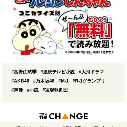
#富野由悠季
#連続テレビ小説
#大河ドラマ
#AKB48
#乃木坂46
#M-1
#R-1グランプリ
#声優
#小説
#宝塚歌劇団