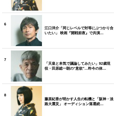
6
江口洋介「同じレベルで対等にぶつかり合
いたい」 映画『開戦前夜』で共演…
7
「天皇と本気で議論してみたい」92歳現
役・田原総一朗の“意欲”…昨今の体…
8
藤原紀香が明かす人生の転機と「阪神・淡
路大震災」 オーディション落選続…