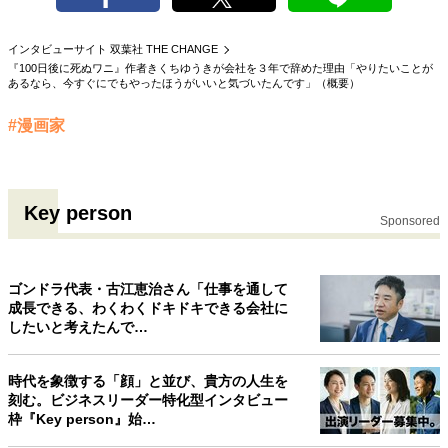
40代からの景色
50代のリアル
美しさの哲学
パートナーとの歩み方
親になるということ
インタビューサイト 双葉社 THE CHANGE
『100日後に死ぬワニ』作者きくちゆうきが会社を３年で辞めた理由「やりたいことが
病が教えてくれたこと
移住という選択
あるなら、今すぐにでもやったほうがいいと気づいたんです」（概要）
熱狂できるもの
一生モノの愛用品
私を彩るエッセンス
60代のネクストステージ
#漫画家
70代のグランドデザイン
Key person
社会・カルチャー・マネー
Sponsored
地域とつながる/お金との付き合い方
ゴンドラ代表・古江恵治さん「仕事を通して
成長できる、わくわくドキドキできる会社に
したいと考えたんで…
時代を象徴する「顔」と並び、貴方の人生を
刻む。ビジネスリーダー特化型インタビュー
枠『Key person』始…