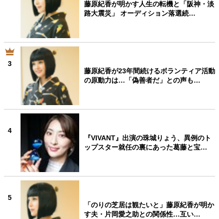
藤原紀香が明かす人生の転機と「阪神・淡
路大震災」 オーディション落選続…
3
藤原紀香が23年間続けるボランティア活動
の原動力は…「偽善者だ」との声も…
4
『VIVANT』出演の珠城りょう、異例のト
ップスター就任の裏にあった葛藤と宝…
5
「のりの芝居は観たいと」藤原紀香が明か
す夫・片岡愛之助との関係性…互い…