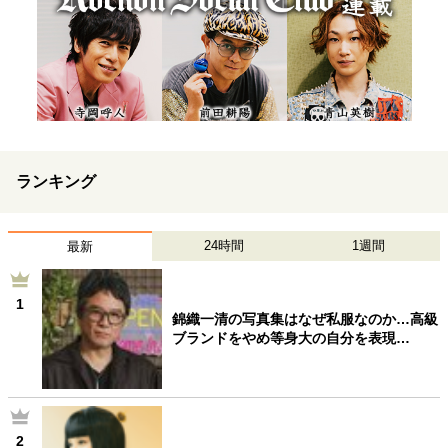
ランキング
24時間
1週間
最新
1
錦織一清の写真集はなぜ私服なのか…高級
ブランドをやめ等身大の自分を表現…
2