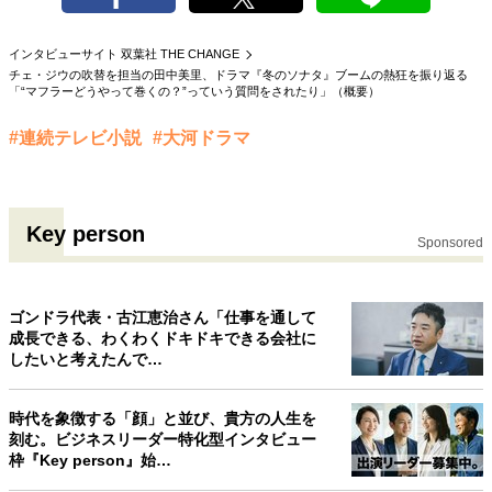
40代からの景色
50代のリアル
美しさの哲学
パートナーとの歩み方
親になるということ
インタビューサイト 双葉社 THE CHANGE
チェ・ジウの吹替を担当の田中美里、ドラマ『冬のソナタ』ブームの熱狂を振り返る
病が教えてくれたこと
移住という選択
「“マフラーどうやって巻くの？”っていう質問をされたり」（概要）
熱狂できるもの
一生モノの愛用品
私を彩るエッセンス
60代のネクストステージ
#連続テレビ小説
#大河ドラマ
70代のグランドデザイン
Key person
社会・カルチャー・マネー
Sponsored
地域とつながる/お金との付き合い方
ゴンドラ代表・古江恵治さん「仕事を通して
成長できる、わくわくドキドキできる会社に
したいと考えたんで…
時代を象徴する「顔」と並び、貴方の人生を
刻む。ビジネスリーダー特化型インタビュー
枠『Key person』始…