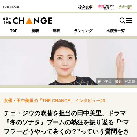
Group Site
TOP
新着
連載
ランキング
出演者一覧
注目の記事テーマで探す
SPECIAL
田中美里 撮影／松島豊
サイトの核・哲学
女優・田中美里の「THE CHANGE」インタビュー#3
運命を変えた出会い
決断の裏側
挫折からの再起
未知への挑戦
プロフェッショナルの矜持
チェ・ジウの吹替を担当の田中美里、ドラマ
表現者の葛藤
人生が動いた日
10代の挫折と原点
『冬のソナタ』ブームの熱狂を振り返る「“マ
フラーどうやって巻くの？”っていう質問をさ