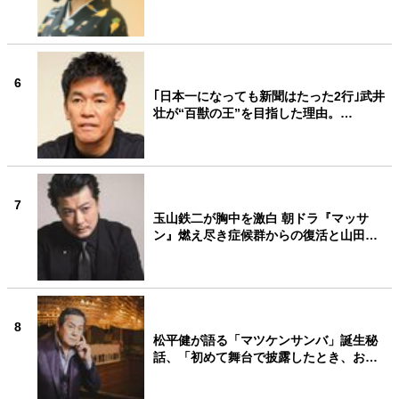
6
｢日本一になっても新聞はたった2行｣武井
壮が“百獣の王”を目指した理由。…
7
玉山鉄二が胸中を激白 朝ドラ『マッサ
ン』燃え尽き症候群からの復活と山田…
8
松平健が語る「マツケンサンバ」誕生秘
話、「初めて舞台で披露したとき、お…