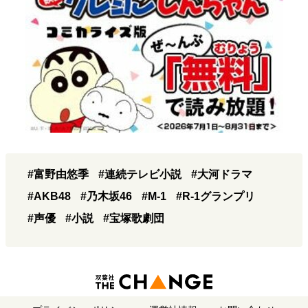
#富野由悠季
#連続テレビ小説
#大河ドラマ
#AKB48
#乃木坂46
#M-1
#R-1グランプリ
#声優
#小説
#宝塚歌劇団