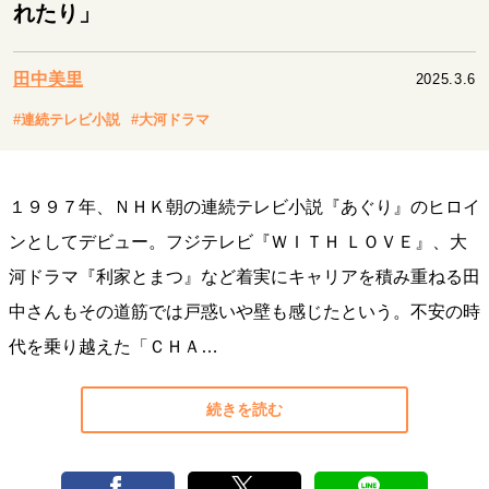
キャリア・働き方
れたり」
セカンドキャリアの描き方
独立という決断
大人の学び直し
ファーストキャリアを拓く
田中美里
2025.3.6
夢を掴む選択
#連続テレビ小説
#大河ドラマ
経営・ビジネス
１９９７年、ＮＨＫ朝の連続テレビ小説『あぐり』のヒロイ
リーダーの流儀
変革の原動力
次世代へのバトン
ンとしてデビュー。フジテレビ『ＷＩＴＨ ＬＯＶＥ』、大
トップが描く未来
河ドラマ『利家とまつ』など着実にキャリアを積み重ねる田
中さんもその道筋では戸惑いや壁も感じたという。不安の時
マインドセット
代を乗り越えた「ＣＨＡ…
重圧との向き合い方
一流のルーティン
20代の現在地
忘れられない言葉
10代・20代の土台
続きを読む
ライフスタイル・生き方