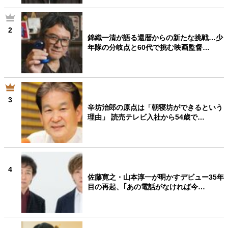
2
錦織一清が語る還暦からの新たな挑戦…少
年隊の分岐点と60代で挑む映画監督…
3
辛坊治郎の原点は「朝寝坊ができるという
理由」 読売テレビ入社から54歳で…
4
佐藤寛之・山本淳一が明かすデビュー35年
目の再起、｢あの電話がなければ今…