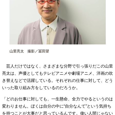
40代からの景色
50代のリアル
美しさの哲学
パートナーとの歩み方
親になるということ
病が教えてくれたこと
移住という選択
熱狂できるもの
一生モノの愛用品
私を彩るエッセンス
60代のネクストステージ
70代のグランドデザイン
山里亮太 撮影／冨田望
社会・カルチャー・マネー
地域とつながる/お金との付き合い方
芸人だけではなく、さまざまな分野で引っ張りだこの山里
亮太は、声優としてもテレビアニメや劇場アニメ、洋画の吹
き替えなどで活躍している。それぞれの仕事に対して、どう
いった取り組み方をしているのだろうか。
「どのお仕事に対しても、一生懸命、全力でやるというのは
変わりません。ぼくは自分の中に“自分なんて”という気持ち
を持つことが大事だと思っているんです。偉い人間じゃない