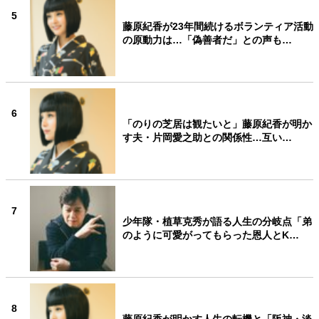
5
藤原紀香が23年間続けるボランティア活動
の原動力は…「偽善者だ」との声も…
6
「のりの芝居は観たいと」藤原紀香が明か
す夫・片岡愛之助との関係性…互い…
7
少年隊・植草克秀が語る人生の分岐点「弟
のように可愛がってもらった恩人とK…
8