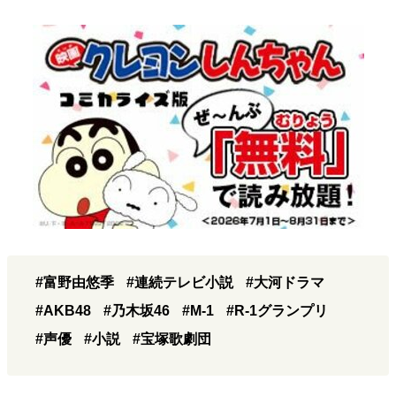
#富野由悠季
#連続テレビ小説
#大河ドラマ
#AKB48
#乃木坂46
#M-1
#R-1グランプリ
#声優
#小説
#宝塚歌劇団