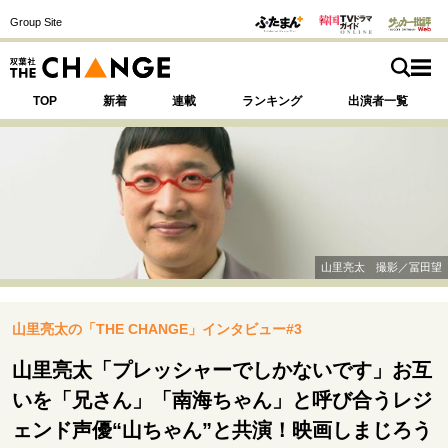
Group Site
TOP
新着
連載
ランキング
出演者一覧
注目の記事テーマで探す
SPECIAL
山里亮太 撮影／冨田望
サイトの核・哲学
山里亮太の「THE CHANGE」インタビュー#3
運命を変えた出会い
決断の裏側
挫折からの再起
未知への挑戦
プロフェッショナルの矜持
山里亮太「プレッシャーでしかないです」お互
表現者の葛藤
人生が動いた日
10代の挫折と原点
いを「兄さん」「南海ちゃん」と呼び合うレジ
ェンド声優“山ちゃん”と共演！映画しまじろう