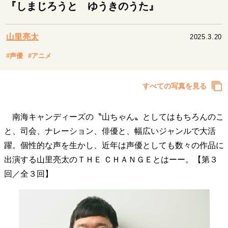
キャリア・働き方
『しまじろうと ゆうきのうた』
セカンドキャリアの描き方
独立という決断
大人の学び直し
ファーストキャリアを拓く
山里亮太
2025.3.20
夢を掴む選択
#声優
#アニメ
経営・ビジネス
すべての写真を見る
リーダーの流儀
変革の原動力
次世代へのバトン
トップが描く未来
南海キャンディーズの〝山ちゃん〟としてはもちろんのこ
と、司会、ナレーション、俳優と、幅広いジャンルで大活
躍。個性的な声を生かし、近年は声優としても数々の作品に
マインドセット
出演する山里亮太のＴＨＥ ＣＨＡＮＧＥとはーー。【第３
重圧との向き合い方
一流のルーティン
20代の現在地
回／全３回】
忘れられない言葉
10代・20代の土台
ライフスタイル・生き方