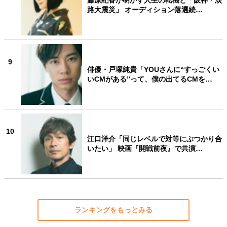
藤原紀香が明かす人生の転機と「阪神・淡
路大震災」 オーディション落選続…
9
俳優・戸塚純貴「YOUさんに“すっごくい
いCMがある”って、僕の出てるCMを…
10
江口洋介「同じレベルで対等にぶつかり合
いたい」 映画『開戦前夜』で共演…
ランキングをもっとみる