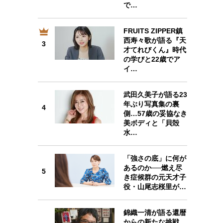
で…
FRUITS ZIPPER鎮
西寿々歌が語る『天
3
3
才てれびくん』時代
の学びと22歳でア
イ…
武田久美子が語る23
4
年ぶり写真集の裏
4
側…57歳の妥協なき
美ボディと「貝殻
水…
「強さの底」に何が
5
あるのか──燃え尽
5
き症候群の元天才子
役・山尾志桜里が…
錦織一清が語る還暦
6
からの新たな挑戦…