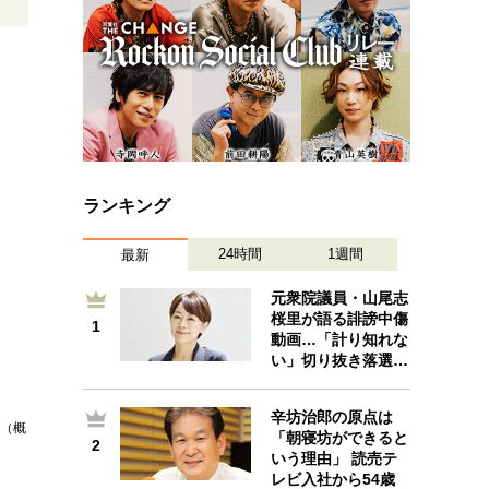
ランキング
24時間
1週間
最新
元衆院議員・山尾志
桜里が語る誹謗中傷
1
1
動画…「計り知れな
い」切り抜き落選…
辛坊治郎の原点は
」（概
「朝寝坊ができると
2
2
いう理由」 読売テ
レビ入社から54歳