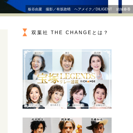
プが描く未来
板谷由夏 撮影／有坂政晴 ヘアメイク／DILIGENT 結城春香
忘れられない言葉
10代・20代の土台
双葉社 THE CHANGEとは？
親になるということ
一生モノの愛用品
デザイン