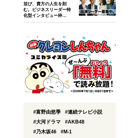
並び、貴方の人生を刻
む。ビジネスリーダー特
化型インタビュー枠
『Key person』始…
#富野由悠季
#連続テレビ小説
#大河ドラマ
#AKB48
#乃木坂46
#M-1