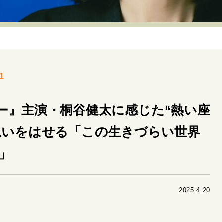
リーダーの流儀
変革の原動力
次世代へのバトン
トッ
重圧との向き合い方
一流のルーティン
20代の現在地
40代からの景色
美しさの哲学
パートナーとの歩み方
1
病が教えてくれたこと
移住という選択
熱狂できるもの
私を彩るエッセンス
60代のネクストステージ
70代のグランド
ー』主演・桐谷健太に感じた“熱い座
思いをはせる「この生きづらい世界
地域とつながる/お金との付き合い方
」
2025.4.20