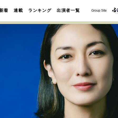
新着
連載
ランキング
出演者一覧
Group Site
運命を変えた出会い
決断の裏側
挫折からの再起
未知
表現者の葛藤
人生が動いた日
10代の挫折と原点
セカンドキャリアの描き方
独立という決断
大人の学び直し
夢を掴む選択