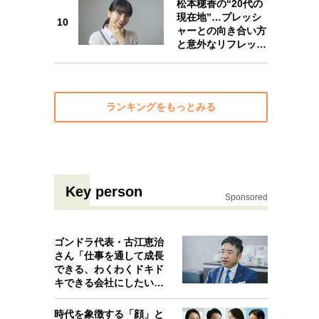
松本穂香の“20代の
10
現在地”…プレッシ
10
ャーとの向き合い方
と意外なリフレッ…
ランキングをもっとみる
Key person
Sponsored
ゴンドラ代表・古江恵治
さん「仕事を通して成長
できる、わくわくドキド
キできる会社にしたいと
考えたんで…
時代を象徴する「顔」と