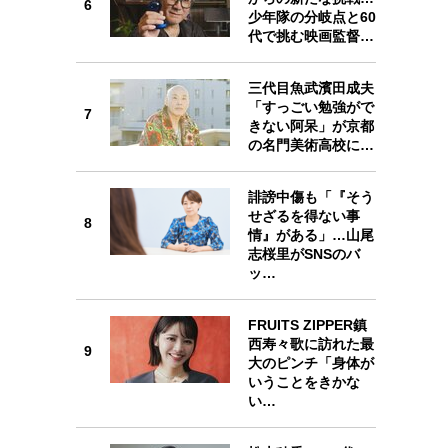
6
少年隊の分岐点と60
代で挑む映画監督…
三代目魚武濱田成夫
「すっごい勉強がで
7
7
きない阿呆」が京都
の名門美術高校に…
誹謗中傷も「『そう
せざるを得ない事
8
8
情』がある」…山尾
志桜里がSNSのバ
ッ…
FRUITS ZIPPER鎮
西寿々歌に訪れた最
9
9
大のピンチ「身体が
いうことをきかな
い…