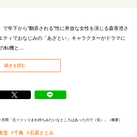
』で年下から“翻弄される”性に奔放な女性を演じる森香澄さ
エティでおなじみの「あざとい」キャラクターがドラマに
アの転機と…
続きを読む
数か月間「元々ツッコまれ待ちみたいなところはあったので（笑）」（概要）
食堂
#千鳥
#石原さとみ