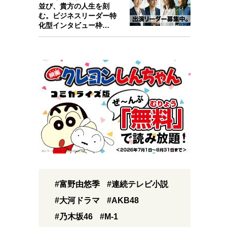
並び、貴方の人生を刻
む。ビジネスリーダー特
化型インタビュー枠
『Key person』始…
#富野由悠季
#連続テレビ小説
#大河ドラマ
#AKB48
#乃木坂46
#M-1