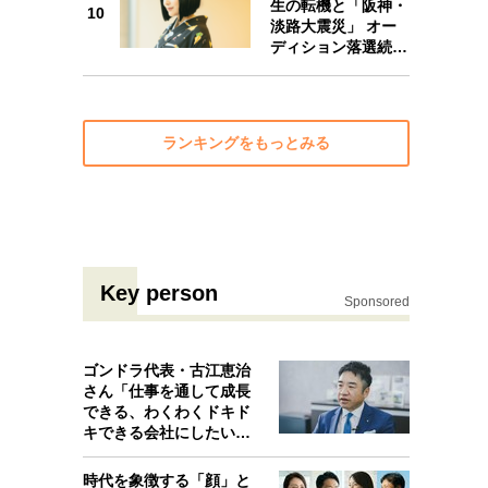
生の転機と「阪神・
10
淡路大震災」 オー
ディション落選続…
ランキングをもっとみる
Key person
Sponsored
ゴンドラ代表・古江恵治
さん「仕事を通して成長
できる、わくわくドキド
キできる会社にしたいと
考えたんで…
時代を象徴する「顔」と