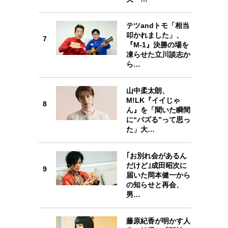
テツandトモ「相当
7
叩かれました」、
7
『M-1』決勝の場を
凍らせた立川談志か
ら…
山中柔太朗、
8
M!LK『イイじゃ
8
ん』を「聞いた瞬間
に“バズる”って思っ
た」大…
｢お別れ会があるん
9
だけど｣成田昭次に
9
届いた岡本健一から
の知らせと再会、
男…
藤原紀香が明かす人
10