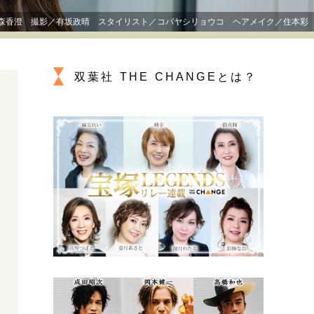
プが描く未来
森香澄 撮影／有坂政晴 スタイリスト／コバヤシリョウコ ヘアメイク／住本彩
忘れられない言葉
10代・20代の土台
双葉社 THE CHANGEとは？
ーとの歩み方
親になるということ
一生モノの愛用品
デザイン