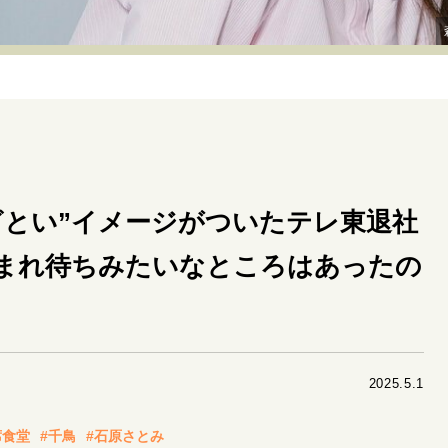
リーダーの流儀
変革の原動力
次世代へのバトン
トッ
重圧との向き合い方
一流のルーティン
20代の現在地
40代からの景色
50代のリアル
美しさの哲学
パートナ
病が教えてくれたこと
移住という選択
熱狂できるもの
私を彩るエッセンス
60代のネクストステージ
70代のグランド
ざとい”イメージがついたテレ東退社
まれ待ちみたいなところはあったの
地域とつながる/お金との付き合い方
2025.5.1
席食堂
#千鳥
#石原さとみ