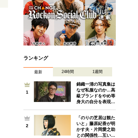
ランキング
24時間
1週間
最新
錦織一清の写真集は
なぜ私服なのか…高
1
1
級ブランドをやめ等
身大の自分を表現…
「のりの芝居は観た
いと」藤原紀香が明
2
2
かす夫・片岡愛之助
との関係性…互い…