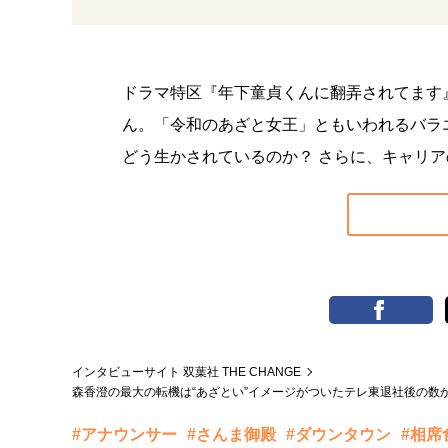
ドラマ特区『年下童貞くんに翻弄されてます
ん。「令和のあざと女王」ともいわれるバラ
どう生かされているのか？ さらに、キャリ
インタビューサイト 双葉社 THE CHANGE
森香澄の最大の転機は“あざとい”イメージがついたテレ東退社後の
#アナウンサー
#さんま御殿
#ダウンタウン
#相席