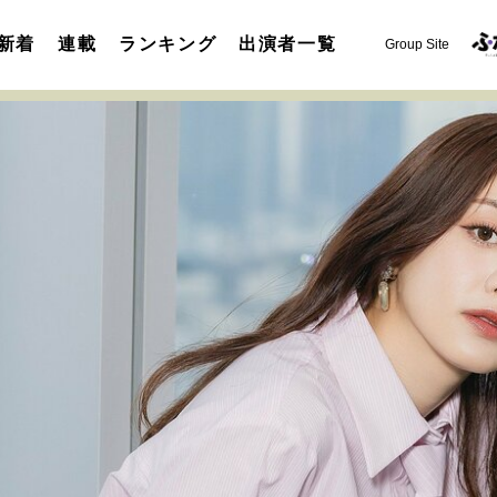
新着
連載
ランキング
出演者一覧
Group Site
運命を変えた出会い
決断の裏側
挫折からの再起
未知
表現者の葛藤
人生が動いた日
10代の挫折と原点
セカンドキャリアの描き方
独立という決断
大人の学び直し
夢を掴む選択