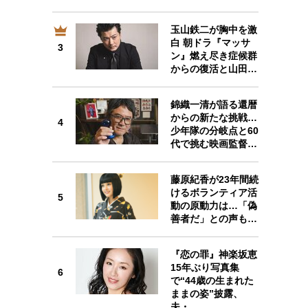
玉山鉄二が胸中を激
白 朝ドラ『マッサ
3
3
ン』燃え尽き症候群
からの復活と山田…
錦織一清が語る還暦
からの新たな挑戦…
4
4
少年隊の分岐点と60
代で挑む映画監督…
藤原紀香が23年間続
けるボランティア活
5
5
動の原動力は…「偽
善者だ」との声も…
『恋の罪』神楽坂恵
15年ぶり写真集
6
6
で“44歳の生まれた
ままの姿”披露、
夫・…