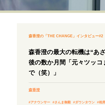
経営・ビジネス
マインドセット
ライフスタイル・生き方
森香澄の「THE CHANGE」インタビュー#2
森香澄の最大の転機は“あ
後の数か月間「元々ツッコ
社会・カルチャー・マネー
で（笑）」
森香澄
#アナウンサー
#さんま御殿
#ダウンタウン
#相