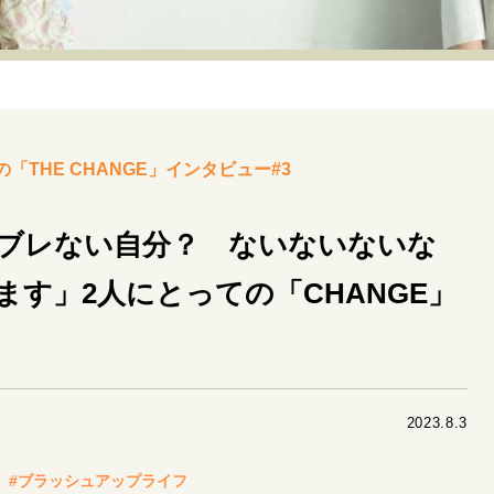
リーダーの流儀
変革の原動力
次世代へのバトン
トッ
重圧との向き合い方
一流のルーティン
20代の現在地
40代からの景色
50代のリアル
美しさの哲学
パートナ
THE CHANGE」インタビュー#3
病が教えてくれたこと
移住という選択
熱狂できるもの
私を彩るエッセンス
60代のネクストステージ
70代のグランド
ブレない自分？ ないないないな
す」2人にとっての「CHANGE」
地域とつながる/お金との付き合い方
2023.8.3
#ブラッシュアップライフ