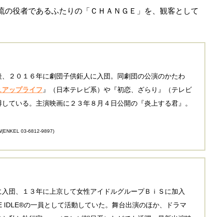
流の役者であるふたりの「ＣＨＡＮＧＥ」を、観客として
、２０１６年に劇団子供鉅人に入団。同劇団の公演のかたわ
ュアップライフ
』（日本テレビ系）や『初恋、ざらり』（テレビ
博している。主演映画に２３年８月４日公開の『炎上する君』。
KEL 03-6812-9897)
入団、１３年に上京して女性アイドルグループＢｉＳに加入
E IDLE®の一員として活動していた。舞台出演のほか、ドラマ