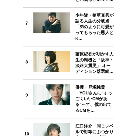
少年隊・植草克秀が
7
語る人生の分岐点
7
「弟のように可愛が
ってもらった恩人と
K…
藤原紀香が明かす人
8
生の転機と「阪神・
8
淡路大震災」 オー
ディション落選続…
俳優・戸塚純貴
「YOUさんに“すっ
9
9
ごくいいCMがあ
る”って、僕の出て
るCMを…
江口洋介「同じレベ
ルで対等にぶつかり
10
10