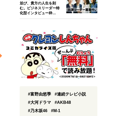
並び、貴方の人生を刻
む。ビジネスリーダー特
化型インタビュー枠
『Key person』始…
#富野由悠季
#連続テレビ小説
#大河ドラマ
#AKB48
#乃木坂46
#M-1