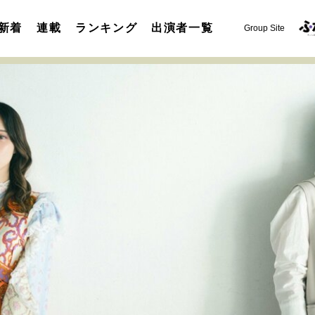
新着
連載
ランキング
出演者一覧
Group Site
運命を変えた出会い
決断の裏側
挫折からの再起
未知
表現者の葛藤
人生が動いた日
10代の挫折と原点
セカンドキャリアの描き方
独立という決断
大人の学び直し
夢を掴む選択