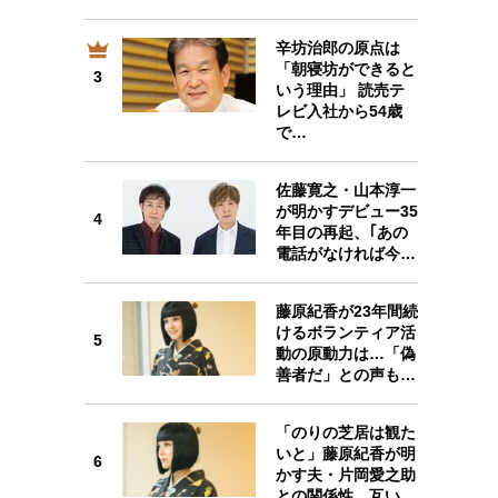
辛坊治郎の原点は
「朝寝坊ができると
3
3
いう理由」 読売テ
レビ入社から54歳
で…
佐藤寛之・山本淳一
4
が明かすデビュー35
4
年目の再起、｢あの
電話がなければ今…
藤原紀香が23年間続
5
けるボランティア活
5
動の原動力は…「偽
善者だ」との声も…
「のりの芝居は観た
6
いと」藤原紀香が明
6
かす夫・片岡愛之助
との関係性…互い…