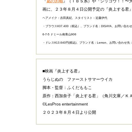
『
凪のお暇
』（ＴＢＳ系）や『シッコウ！！〜
画に、２３年８月４日公開予定の『炎上する君
ヘアメイク：吉田真妃、スタイリスト：近藤伊代
・ブラウス¥37.400（税込）、ブランド名：DISAYA、お問い合わせ先：
6-7-5 ドミール南青山906
・ドレス¥13.640円(税込)、ブランド名：Lemon、お問い合わせ先：Lemo
■映画『炎上する君』
うらじぬの ファーストサマーウイカ
脚本・監督：ふくだももこ
原作：西加奈子「炎上する君」（角川文庫／Ｋ
©LesPros entertainment
２０２３年８月４日より公開