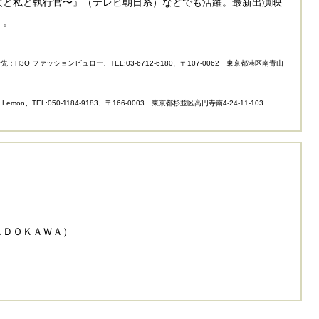
犬と私と執行官〜』（テレビ朝日系）などでも活躍。最新出演映
』。
H3O ファッションビュロー、TEL:03-6712-6180、〒107-0062 東京都港区南青山
n、TEL:050-1184-9183、〒166-0003 東京都杉並区高円寺南4-24-11-103
ＡＤＯＫＡＷＡ）