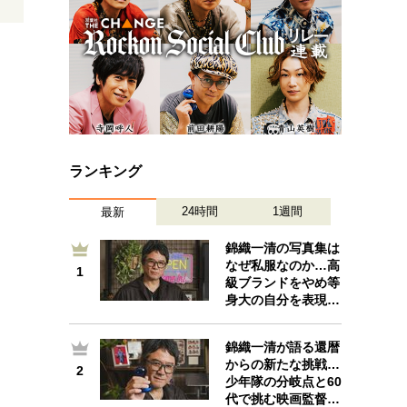
ランキング
24時間
1週間
最新
錦織一清の写真集は
なぜ私服なのか…高
1
1
級ブランドをやめ等
身大の自分を表現…
錦織一清が語る還暦
からの新たな挑戦…
2
2
少年隊の分岐点と60
代で挑む映画監督…