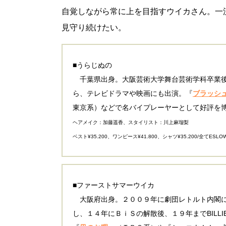
自覚しながら常に上を目指すウイカさん。一
見守り続けたい。
■うらじぬの
千葉県出身。大阪芸術大学舞台芸術学科卒業後
ら、テレビドラマや映画にも出演。『
ブラッシ
東京系）などで名バイプレーヤーとして好評を
ヘアメイク：加藤遥香、スタイリスト：川上麻瑠梨
ベスト¥35.200、ワンピース¥41.800、シャツ¥35.200/全てESLOW(EN
■ファーストサマーウイカ
大阪府出身。２００９年に劇団レトルト内閣に
し、１４年にＢｉＳの解散後、１９年までBILLI