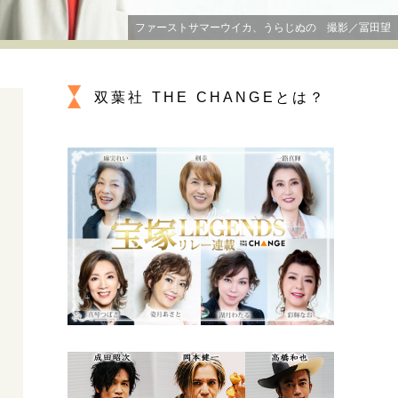
プが描く未来
ファーストサマーウイカ、うらじぬの 撮影／冨田望
忘れられない言葉
10代・20代の土台
双葉社 THE CHANGEとは？
ーとの歩み方
親になるということ
一生モノの愛用品
デザイン