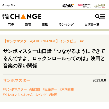
Group Site
TOP
新着
連載
ランキング
出演者一覧
【サンボマスターのTHE CHANGE】インタビュー#2
サンボマスター山口隆「つながるようにできて
注目の記事テーマで探す
SPECIAL
るんですよ、ロックンロールってのは」映画と
音楽の深い関係
サイトの核・哲学
運命を変えた出会い
決断の裏側
挫折からの再起
サンボマスター
2023.8.8
未知への挑戦
プロフェッショナルの矜持
#サンボマスター
#山口隆
#近藤洋一
#木内泰史
表現者の葛藤
人生が動いた日
10代の挫折と原点
#クレヨンしんちゃん
#バンド
#映画