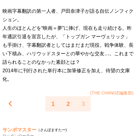
映画字幕翻訳の第一人者、戸田奈津子が語る自伝ノンフィク
ション。
人生のほとんどを“映画＝夢”に捧げ、現在も走り続ける。昨
年通訳引退を宣言したが、「トップガン マーヴェリック」
も手掛け、字幕翻訳者としてはまだまだ現役。戦争体験、長
い下積み、ハリウッドスターとの華やかな交友…。これまで
語られることのなかった素顔とは？
2014年に刊行された単行本に加筆修正を加え、待望の文庫
化。
(THE CHANGE編集部)
1
2
3
サンボマスター
（さんぼますたー)
ロックンローラー