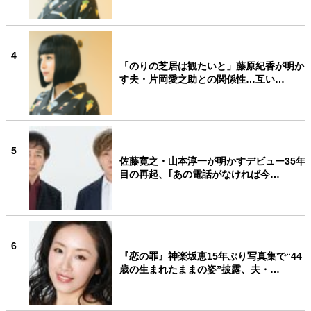
4
「のりの芝居は観たいと」藤原紀香が明か
す夫・片岡愛之助との関係性…互い…
5
佐藤寛之・山本淳一が明かすデビュー35年
目の再起、｢あの電話がなければ今…
6
『恋の罪』神楽坂恵15年ぶり写真集で“44
歳の生まれたままの姿”披露、夫・…