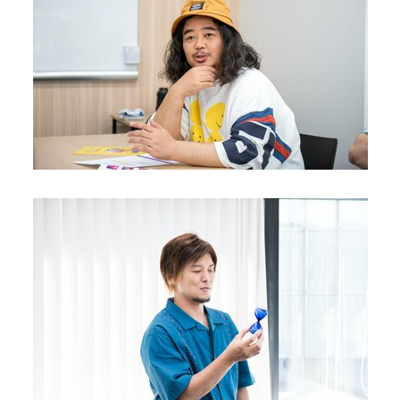
40代からの景色
50代のリアル
美しさの哲学
パートナーとの歩み方
親になるということ
病が教えてくれたこと
移住という選択
熱狂できるもの
一生モノの愛用品
私を彩るエッセンス
60代のネクストステージ
70代のグランドデザイン
社会・カルチャー・マネー
地域とつながる/お金との付き合い方