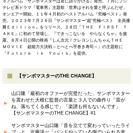
ｄアルバム『サンボマスターは君に語りかける』発売。７月にフジ
テレビ系ドラマ『電車男』主題歌「世界はそれを愛と呼ぶんだぜ」
オンエアー開始。１１年４月初のベストアルバム『究極ベスト』発
売。２０２３年７月２６日『サンボマスター“超”究極ベスト 全員優
勝Ｅｄｉｔｉｏｎ』をリリース。２８日『ＴＨＥ ＦＩＲＳＴ Ｔ
ＡＫＥ』に初めて登場し、『できっこないを やらなくちゃ』を披
露。８月４日公開の映画『しん次元！クレヨンしんちゃんＴＨＥ
ＭＯＶＩＥ 超能力大決戦～とべとべ手巻き寿司～』の主題歌に
『Ｆｕｔｕｒｅ ｉｓ Ｙｏｕｒｓ』を提供。
【サンボマスターのTHE CHANGE】
山口隆「最初のオファーが完璧だった」サンボマスター
を震わせた大根仁監督の言葉と３人での曲作り「雷が
ね、落ちてくる感じで」「楽譜も何もないんです」
【サンボマスターのTHE CHANGE】#1
サンボマスター山口隆「音を立てて変わっていったライ
ブ」と、近藤洋一「バンドやっている側でいられる幸