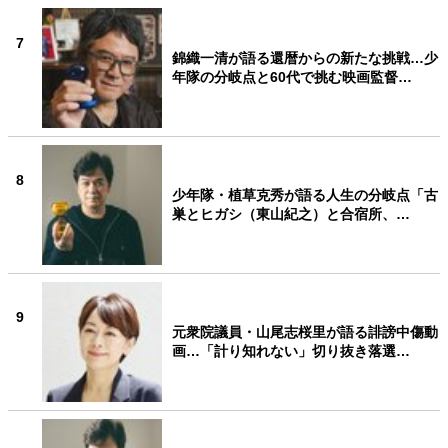
7
錦織一清が語る還暦からの新たな挑戦…少
年隊の分岐点と60代で挑む映画監督…
8
少年隊・植草克秀が語る人生の分岐点「古
巣とヒガシ（東山紀之）と合宿所、…
9
元衆院議員・山尾志桜里が語る誹謗中傷動
画…「計り知れない」切り抜き落選…