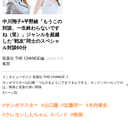
中川翔子×平野綾「もうこの
対談、一生終わらないです
ね（笑）」ジャンルを超越
した“戦友”同士のスペシャ
ル対談60分
双葉社 THE CHANGE編
2023.7.8
集部
インタビューサイト 双葉社 THE CHANGE
サンボマスター山口隆「つながるようにできてるんですよ、ロックンロールっての
は」映画と音楽の深い関係
3ページ目
#サンボマスター
#山口隆
#近藤洋一
#木内泰史
#クレヨンしんちゃん
#バンド
#映画