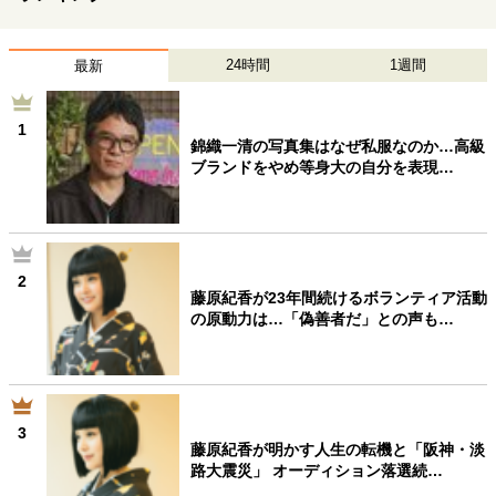
24時間
1週間
最新
1
錦織一清の写真集はなぜ私服なのか…高級
ブランドをやめ等身大の自分を表現…
2
藤原紀香が23年間続けるボランティア活動
の原動力は…「偽善者だ」との声も…
3
藤原紀香が明かす人生の転機と「阪神・淡
路大震災」 オーディション落選続…