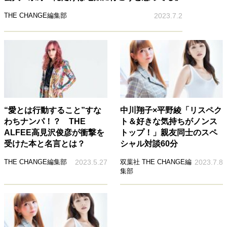
THE CHANGE編集部
2023.7.2
“愛とは行動すること”すな
中川翔子×平野綾「リスペク
わちナンパ！？ THE
ト＆好きな気持ちがノンス
ALFEE高見沢俊彦が衝撃を
トップ！」親友同士のスペ
受けた本と名言とは？
シャル対談60分
THE CHANGE編集部
2023.5.27
双葉社 THE CHANGE編
2023.7.8
集部