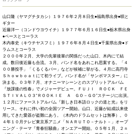
山口隆（ヤマグチタカシ）１９７６年２月８日生●福島県出身●唄と
ギター
近藤洋一（コンドウヨウイチ）１９７７年６月１６日生●栃木県出身
●ベースとコーラス
木内泰史（キウチヤスフミ）１９７６年８月４日生●千葉県出身●ド
ラムスとコーラス
２０００年２月、大学の先輩後輩の関係だった山口、木内にて結
成。数日後近藤も合流。３月、バンド名をあれこれ思案する。「４
００勝投手」「くるくるパー」などが候補に挙がる。４月に高円寺
Ｓｈｏｗｂｏａｔにて初ライブ。バンド名が「サンボマスター」に
決まる。０３年７月、オナニーマシーンとのスプリットアルバム
『放課後の性春』でメジャーデビュー。ＦＵＪＩ ＲＯＣＫ ＦＥ
ＳＴＩＶＡＬ０３“ＲＯＯＫＩＥ Ａ ＧＯ－ＧＯ”ステージに出演。
１２月にファーストアルバム『新しき日本語ロックの道と光』をリ
リース。それに伴い初の全国ツアー開始。山口、近藤が結成以来使
用してきた愛器が盗難にあう。（木内のドラムセットは無事）。０
４年１０月テレビ東京系アニメ「ＮＡＲＵＴＯ－ナルト－」オープ
ニング・テーマ『青春狂騒曲』オンエアー開始。０５年１月、２ｎ