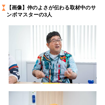
キャリア・働き方
【画像】仲のよさが伝わる取材中のサ
セカンドキャリアの描き方
独立という決断
ンボマスターの3人
大人の学び直し
ファーストキャリアを拓く
夢を掴む選択
経営・ビジネス
リーダーの流儀
変革の原動力
次世代へのバトン
トップが描く未来
マインドセット
重圧との向き合い方
一流のルーティン
20代の現在地
忘れられない言葉
10代・20代の土台
ライフスタイル・生き方