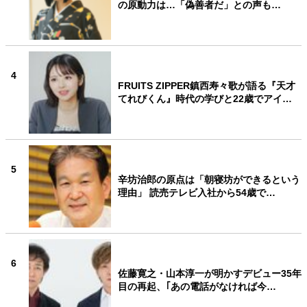
の原動力は…「偽善者だ」との声も…
4
FRUITS ZIPPER鎮西寿々歌が語る『天才
てれびくん』時代の学びと22歳でアイ…
5
辛坊治郎の原点は「朝寝坊ができるという
理由」 読売テレビ入社から54歳で…
6
佐藤寛之・山本淳一が明かすデビュー35年
目の再起、｢あの電話がなければ今…