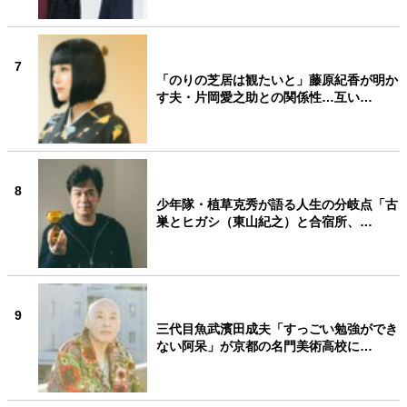
7
「のりの芝居は観たいと」藤原紀香が明か
す夫・片岡愛之助との関係性…互い…
8
少年隊・植草克秀が語る人生の分岐点「古
巣とヒガシ（東山紀之）と合宿所、…
9
三代目魚武濱田成夫「すっごい勉強ができ
ない阿呆」が京都の名門美術高校に…