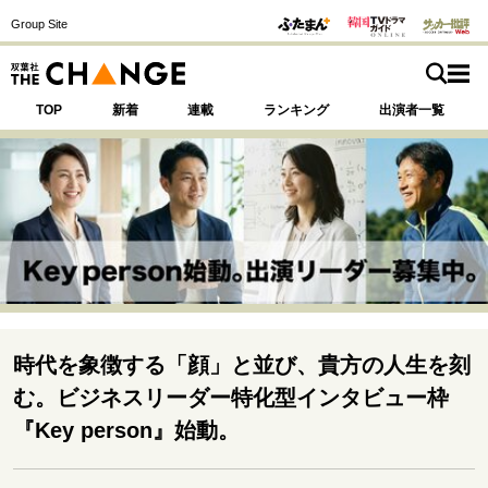
Group Site
TOP
新着
連載
ランキング
出演者一覧
注目の記事テーマで探す
SPECIAL
サイトの核・哲学
運命を変えた出会い
決断の裏側
挫折からの再起
時代を象徴する「顔」と並び、貴方の人生を刻
未知への挑戦
プロフェッショナルの矜持
む。ビジネスリーダー特化型インタビュー枠
表現者の葛藤
人生が動いた日
10代の挫折と原点
『Key person』始動。