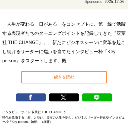
Sponsored
2025.12.26
キャリア・働き方
セカンドキャリアの描き方
独立という決断
大人の学び直し
ファーストキャリアを拓く
「人生が変わる一日がある」をコンセプトに、第一線で活躍
夢を掴む選択
する表現者たちのターニングポイントを記録してきた『双葉
社 THE CHANGE』。 新たにビジネスシーンに変革を起こ
経営・ビジネス
し続けるリーダーに焦点を当てたインタビュー枠『Key
リーダーの流儀
変革の原動力
次世代へのバトン
person』をスタートします。既…
トップが描く未来
続きを読む
マインドセット
重圧との向き合い方
一流のルーティン
20代の現在地
忘れられない言葉
10代・20代の土台
インタビューサイト 双葉社 THE CHANGE
時代を象徴する「顔」と並び、貴方の人生を刻む。ビジネスリーダー特化型インタビュ
ー枠『Key person』始動。（概要）
ライフスタイル・生き方