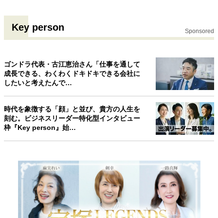
40代からの景色
50代のリアル
美しさの哲学
パートナーとの歩み方
親になるということ
Key person
Sponsored
病が教えてくれたこと
移住という選択
熱狂できるもの
一生モノの愛用品
私を彩るエッセンス
60代のネクストステージ
ゴンドラ代表・古江恵治さん「仕事を通して
70代のグランドデザイン
成長できる、わくわくドキドキできる会社に
したいと考えたんで…
社会・カルチャー・マネー
時代を象徴する「顔」と並び、貴方の人生を
刻む。ビジネスリーダー特化型インタビュー
地域とつながる/お金との付き合い方
枠『Key person』始…