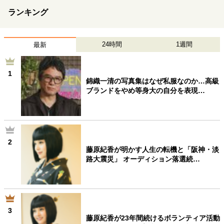
ランキング
24時間
1週間
最新
1
錦織一清の写真集はなぜ私服なのか…高級
ブランドをやめ等身大の自分を表現…
2
藤原紀香が明かす人生の転機と「阪神・淡
路大震災」 オーディション落選続…
3
藤原紀香が23年間続けるボランティア活動