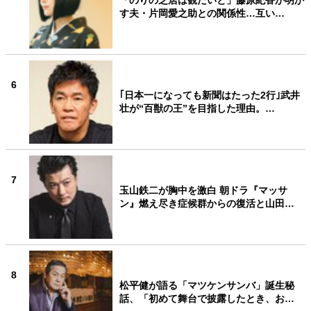
「のりの芝居は観たいと」藤原紀香が明か
す夫・片岡愛之助との関係性…互い…
6
｢日本一になっても新聞はたった2行｣武井
壮が“百獣の王”を目指した理由。…
7
玉山鉄二が胸中を激白 朝ドラ『マッサ
ン』燃え尽き症候群からの復活と山田…
8
松平健が語る「マツケンサンバ」誕生秘
話、「初めて舞台で披露したとき、お…