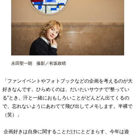
40代からの景色
50代のリアル
美しさの哲学
パートナーとの歩み方
親になるということ
病が教えてくれたこと
移住という選択
熱狂できるもの
一生モノの愛用品
私を彩るエッセンス
60代のネクストステージ
70代のグランドデザイン
永田聖一朗 撮影／有坂政晴
社会・カルチャー・マネー
地域とつながる/お金との付き合い方
「ファンイベントやフォトブックなどの企画を考えるのが大
好きなんです。ひらめくのは、だいたいサウナで“整ってい
る”とき。汗と一緒におもしろいことがどんどん出てくるの
で、忘れないようにあわてて飛び出してメモします。半裸で
（笑）」
企画好きは自身に関することだけにとどまらす、今年は遊