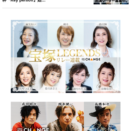
枠『Key person』始…