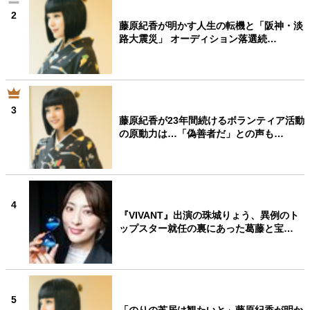
2
藤原紀香が明かす人生の転機と「阪神・淡
路大震災」 オーディション落選続…
3
藤原紀香が23年間続けるボランティア活動
の原動力は…「偽善者だ」との声も…
4
『VIVANT』出演の珠城りょう、異例のト
ップスター就任の裏にあった葛藤と宝…
5