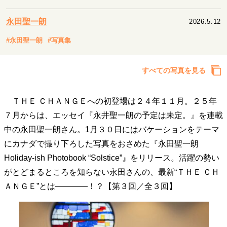
キャリア・働き方
セカンドキャリアの描き方
独立という決断
永田聖一朗
2026.5.12
大人の学び直し
ファーストキャリアを拓く
#永田聖一朗
#写真集
夢を掴む選択
すべての写真を見る
経営・ビジネス
ＴＨＥ ＣＨＡＮＧＥへの初登場は２４年１１月。２５年
リーダーの流儀
変革の原動力
次世代へのバトン
トップが描く未来
７月からは、エッセイ『永井聖一朗の予定は未定。』を連載
中の永田聖一朗さん。1月３０日にはバケーションをテーマ
にカナダで撮り下ろした写真をおさめた『永田聖一朗
マインドセット
Holiday-ish Photobook “Solstice”』をリリース。活躍の勢い
重圧との向き合い方
一流のルーティン
20代の現在地
がとどまるところを知らない永田さんの、最新“ＴＨＥ ＣＨ
忘れられない言葉
10代・20代の土台
ＡＮＧＥ”とは————！？【第３回／全３回】
ライフスタイル・生き方