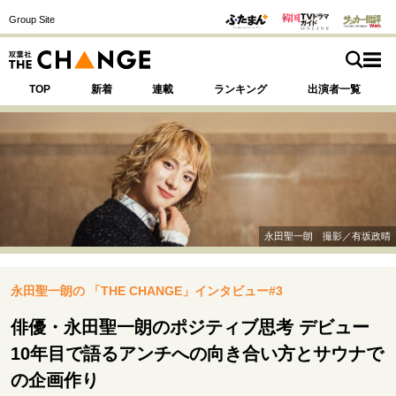
Group Site
TOP
新着
連載
ランキング
出演者一覧
注目の記事テーマで探す
SPECIAL
永田聖一朗 撮影／有坂政晴
サイトの核・哲学
永田聖一朗の 「THE CHANGE」インタビュー#3
運命を変えた出会い
決断の裏側
挫折からの再起
未知への挑戦
プロフェッショナルの矜持
俳優・永田聖一朗のポジティブ思考 デビュー
表現者の葛藤
人生が動いた日
10代の挫折と原点
10年目で語るアンチへの向き合い方とサウナで
の企画作り