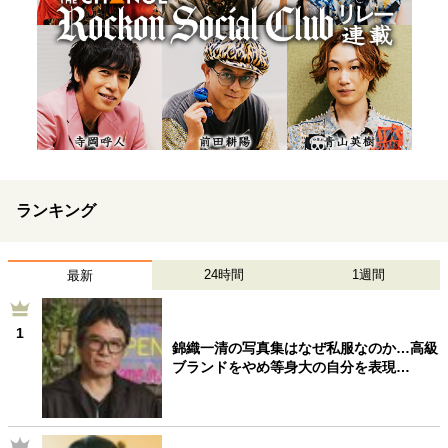
ランキング
24時間
1週間
最新
1
錦織一清の写真集はなぜ私服なのか…高級
ブランドをやめ等身大の自分を表現…