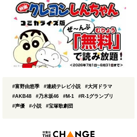
#富野由悠季
#連続テレビ小説
#大河ドラマ
#AKB48
#乃木坂46
#M-1
#R-1グランプリ
#声優
#小説
#宝塚歌劇団