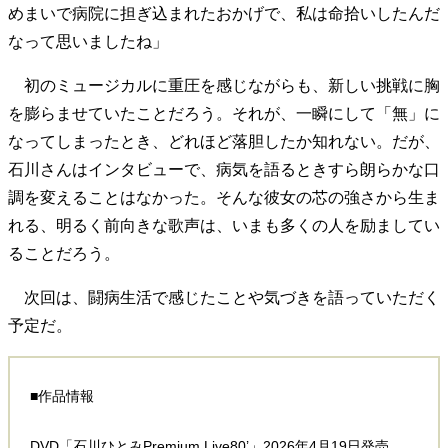
めまいで病院に担ぎ込まれたおかげで、私は命拾いしたんだ
40代からの景色
50代のリアル
美しさの哲学
なって思いましたね」
パートナーとの歩み方
親になるということ
病が教えてくれたこと
移住という選択
初のミュージカルに重圧を感じながらも、新しい挑戦に胸
熱狂できるもの
一生モノの愛用品
を膨らませていたことだろう。それが、一瞬にして「無」に
私を彩るエッセンス
60代のネクストステージ
なってしまったとき、どれほど落胆したか知れない。だが、
70代のグランドデザイン
石川さんはインタビューで、病気を語るときすら朗らかな口
調を変えることはなかった。そんな彼女の芯の強さから生ま
社会・カルチャー・マネー
れる、明るく前向きな歌声は、いまも多くの人を励ましてい
ることだろう。
地域とつながる/お金との付き合い方
次回は、闘病生活で感じたことや気づきを語っていただく
予定だ。
■作品情報
DVD「石川ひとみPremium Live80’」2026年4月19日発売