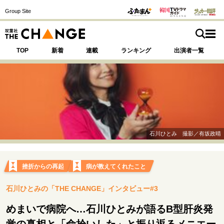
Group Site
TOP
新着
連載
ランキング
出演者一覧
注目の記事テーマで探す
SPECIAL
石川ひとみ 撮影／有坂政晴
サイトの核・哲学
運命を変えた出会い
決断の裏側
挫折からの再起
挫折からの再起
病が教えてくれたこと
未知への挑戦
プロフェッショナルの矜持
石川ひとみの「THE CHANGE」インタビュー#3
表現者の葛藤
人生が動いた日
10代の挫折と原点
めまいで病院へ…石川ひとみが語るB型肝炎発