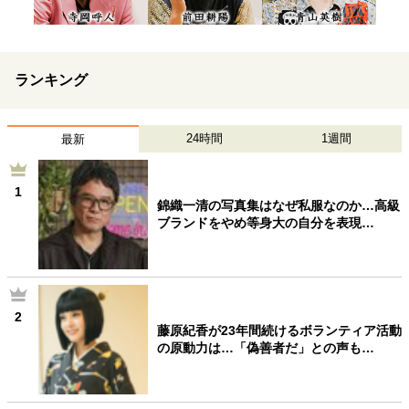
ランキング
24時間
1週間
最新
1
錦織一清の写真集はなぜ私服なのか…高級
ブランドをやめ等身大の自分を表現…
2
藤原紀香が23年間続けるボランティア活動
の原動力は…「偽善者だ」との声も…