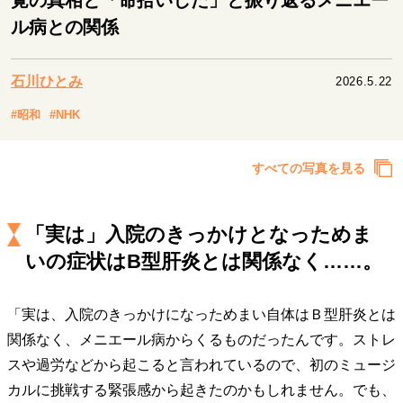
覚の真相と「命拾いした」と振り返るメニエー
キャリア・働き方
ル病との関係
セカンドキャリアの描き方
独立という決断
大人の学び直し
ファーストキャリアを拓く
夢を掴む選択
石川ひとみ
2026.5.22
#昭和
#NHK
経営・ビジネス
すべての写真を見る
リーダーの流儀
変革の原動力
次世代へのバトン
トップが描く未来
「実は」入院のきっかけとなっためま
いの症状はB型肝炎とは関係なく……。
マインドセット
重圧との向き合い方
一流のルーティン
20代の現在地
「実は、入院のきっかけになっためまい自体はＢ型肝炎とは
忘れられない言葉
10代・20代の土台
関係なく、メニエール病からくるものだったんです。ストレ
スや過労などから起こると言われているので、初のミュージ
カルに挑戦する緊張感から起きたのかもしれません。でも、
ライフスタイル・生き方