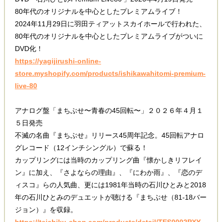
80年代のオリジナルを中心としたプレミアムライブ！
2024年11月29日に羽田ティアットスカイホールで行われた、
80年代のオリジナルを中心としたプレミアムライブがついに
DVD化！
https://yagijirushi-online-
store.myshopify.com/products/ishikawahitomi-premium-
live-80
アナログ盤「まちぶせ〜青春の45回転〜」２０２６年４月１
５日発売
不滅の名曲『まちぶせ』リリース45周年記念。45回転アナロ
グレコード（12インチシングル）で蘇る！
カップリングには当時のカップリング曲『懐かしきリフレイ
ン』に加え、『さよならの理由』、『にわか雨』、『恋のデ
ィスコ』らの人気曲、更には1981年当時の石川ひとみと2018
年の石川ひとみのデュエットが聴ける『まちぶせ（81-18バー
ジョン）』を収録。