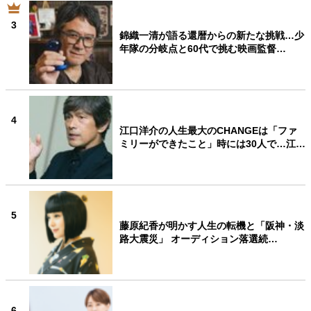
3
錦織一清が語る還暦からの新たな挑戦…少
年隊の分岐点と60代で挑む映画監督…
4
江口洋介の人生最大のCHANGEは「ファ
ミリーができたこと」時には30人で…江…
5
藤原紀香が明かす人生の転機と「阪神・淡
路大震災」 オーディション落選続…
6