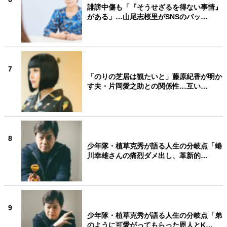
誹謗中傷も「『そうせざるを得ない事情』
がある」…山尾志桜里がSNSのバッ…
7
「のりの芝居は観たいと」藤原紀香が明か
す夫・片岡愛之助との関係性…互い…
8
少年隊・植草克秀が語る人生の分岐点「蜷
川幸雄さんの痛烈ダメ出し、革新的…
9
少年隊・植草克秀が語る人生の分岐点「弟
のように可愛がってもらった恩人とK…