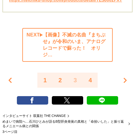
https://teichiku-shop.com/products/detail/TES0002PXY
NEXT
【画像】不滅の名曲『まちぶ
せ』が令和のいま、アナログ
レコードで蘇った！ オリ
ジ…
1
2
3
4
インタビューサイト 双葉社 THE CHANGE
めまいで病院へ…石川ひとみが語るB型肝炎発覚の真相と「命拾いした」と振り返
るメニエール病との関係
3ページ目