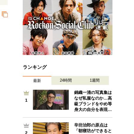
プが描く未来
忘れられない言葉
10代・20代の土台
ーとの歩み方
親になるということ
一生モノの愛用品
デザイン
ランキング
24時間
1週間
最新
錦織一清の写真集は
なぜ私服なのか…高
1
1
級ブランドをやめ等
身大の自分を表現…
辛坊治郎の原点は
「朝寝坊ができると
2
2