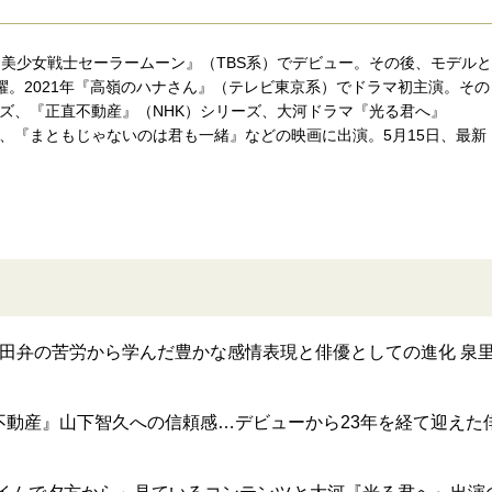
ラマ『美少女戦士セーラームーン』（TBS系）でデビュー。その後、モデルと
。2021年『高嶺のハナさん』（テレビ東京系）でドラマ初主演。その
ズ、『正直不動産』（NHK）シリーズ、大河ドラマ『光る君へ』
』、『まともじゃないのは君も一緒』などの映画に出演。5月15日、最新
田弁の苦労から学んだ豊かな感情表現と俳優としての進化 泉
不動産』山下智久への信頼感…デビューから23年を経て迎えた