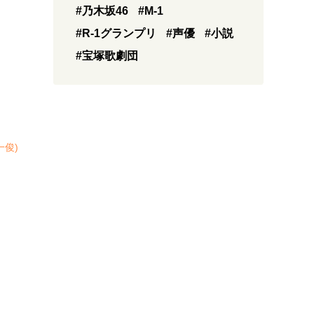
#乃木坂46
#M-1
#R-1グランプリ
#声優
#小説
#宝塚歌劇団
一俊)