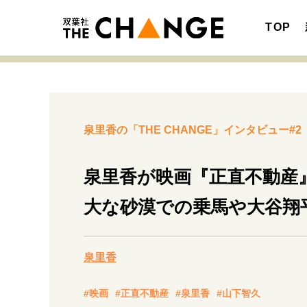
TOP
泉里香の「THE CHANGE」インタビュー#2
注目の記事テーマで探す
SPECIAL
泉里香が映画『正直不動産
サイトの核・哲学
大な砂漠での乗馬や大谷翔
キャリア・働き方
泉里香
#映画
#正直不動産
#泉里香
#山下智久