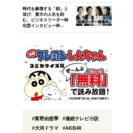
考えたんで…
時代を象徴する「顔」と
並び、貴方の人生を刻
む。ビジネスリーダー特
化型インタビュー枠
『Key person』始…
#富野由悠季
#連続テレビ小説
#大河ドラマ
#AKB48