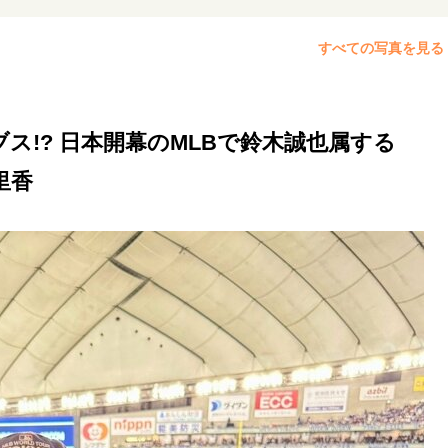
リーダーの流儀
変革の原動力
次世代へのバトン
トッ
すべての写真を見る
重圧との向き合い方
一流のルーティン
20代の現在地
ス!? 日本開幕のMLBで鈴木誠也属する
40代からの景色
50代のリアル
美しさの哲学
パートナ
病が教えてくれたこと
移住という選択
熱狂できるもの
里香
私を彩るエッセンス
60代のネクストステージ
70代のグランド
地域とつながる/お金との付き合い方