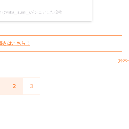
mi(@rika_izumi_)がシェアした投稿
続きはこちら！
(鈴木
2
3