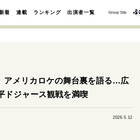
新着
連載
ランキング
出演者一覧
Group Site
』アメリカロケの舞台裏を語る…広
運命を変えた出会い
決断の裏側
挫折からの再起
未知
平ドジャース観戦を満喫
表現者の葛藤
人生が動いた日
10代の挫折と原点
セカンドキャリアの描き方
独立という決断
大人の学び直し
2026.5.12
夢を掴む選択