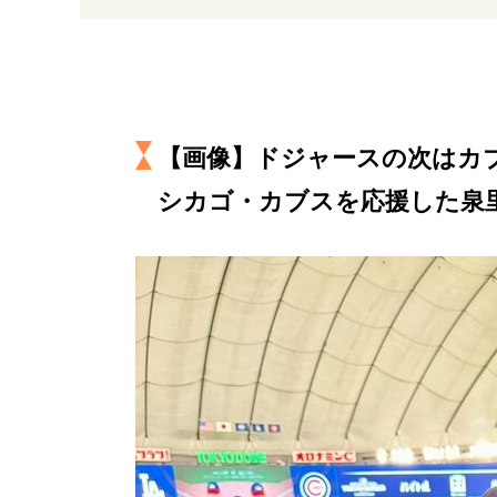
経営・ビジネス
マインドセット
【画像】ドジャースの次はカブ
ライフスタイル・生き方
シカゴ・カブスを応援した泉
社会・カルチャー・マネー