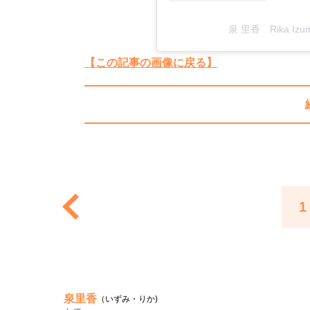
泉 里香 Rika Izu
【この記事の画像に戻る】
1
泉里香
（いずみ・りか)