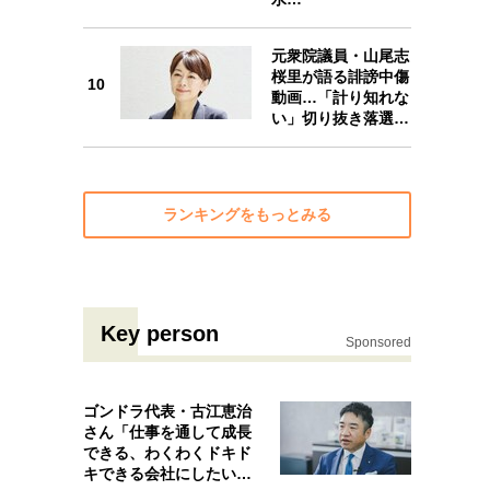
元衆院議員・山尾志
10
桜里が語る誹謗中傷
10
動画…「計り知れな
い」切り抜き落選…
ランキングをもっとみる
Key person
Sponsored
ゴンドラ代表・古江恵治
さん「仕事を通して成長
できる、わくわくドキド
キできる会社にしたいと