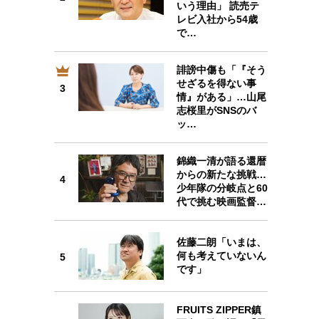
いう理由」 読売テ
レビ入社から54歳
で…
誹謗中傷も「『そう
せざるを得ない事
3
3
情』がある」…山尾
志桜里がSNSのバ
ッ…
錦織一清が語る還暦
4
からの新たな挑戦…
4
少年隊の分岐点と60
代で挑む映画監督…
佐藤二朗「いまは、
何も考えていないん
5
5
です」
FRUITS ZIPPER鎮