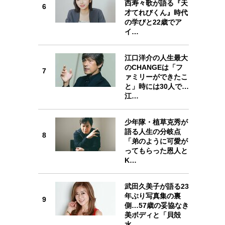
西寿々歌が語る『天
6
6
才てれびくん』時代
の学びと22歳でア
イ…
江口洋介の人生最大
のCHANGEは「フ
7
7
ァミリーができたこ
と」時には30人で…
江…
少年隊・植草克秀が
語る人生の分岐点
8
8
「弟のように可愛が
ってもらった恩人と
K…
武田久美子が語る23
年ぶり写真集の裏
9
9
側…57歳の妥協なき
美ボディと「貝殻
水…