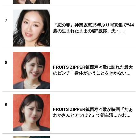
7
『恋の罪』神楽坂恵15年ぶり写真集で“44
歳の生まれたままの姿”披露、夫・…
8
FRUITS ZIPPER鎮西寿々歌に訪れた最大
のピンチ「身体がいうことをきかない…
9
FRUITS ZIPPER鎮西寿々歌が映画『だぁ
れかさんとアソぼ？』で初主演…かわ…