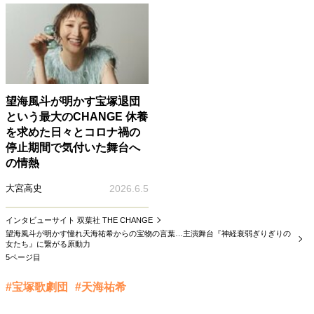
望海風斗が明かす宝塚退団
という最大のCHANGE 休養
を求めた日々とコロナ禍の
停止期間で気付いた舞台へ
の情熱
大宮高史
2026.6.5
インタビューサイト 双葉社 THE CHANGE
望海風斗が明かす憧れ天海祐希からの宝物の言葉…主演舞台『神経衰弱ぎりぎりの
女たち』に繋がる原動力
5ページ目
#宝塚歌劇団
#天海祐希