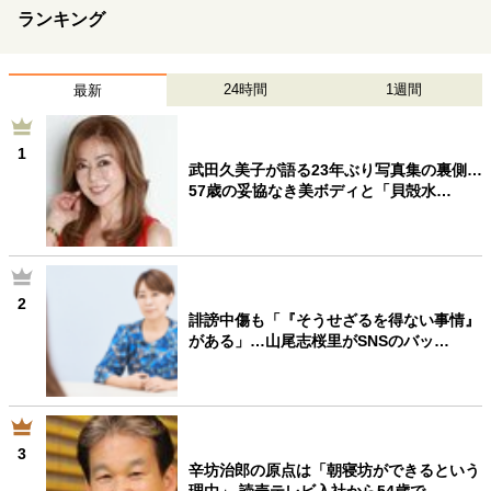
ランキング
24時間
1週間
最新
1
武田久美子が語る23年ぶり写真集の裏側…
57歳の妥協なき美ボディと「貝殻水…
2
誹謗中傷も「『そうせざるを得ない事情』
がある」…山尾志桜里がSNSのバッ…
3
辛坊治郎の原点は「朝寝坊ができるという
理由」 読売テレビ入社から54歳で…