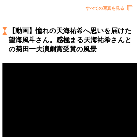
キャリア・働き方
すべての写真を見る
セカンドキャリアの描き方
独立という決断
大人の学び直し
ファーストキャリアを拓く
夢を掴む選択
【動画】憧れの天海祐希へ思いを届けた
望海風斗さん。感極まる天海祐希さんと
の菊田一夫演劇賞受賞の風景
経営・ビジネス
リーダーの流儀
変革の原動力
次世代へのバトン
トップが描く未来
マインドセット
重圧との向き合い方
一流のルーティン
20代の現在地
忘れられない言葉
10代・20代の土台
ライフスタイル・生き方