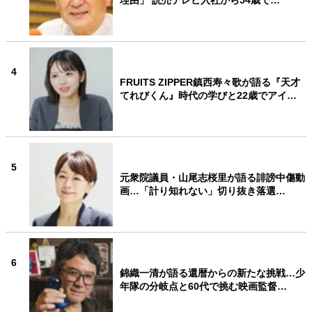
4
FRUITS ZIPPER鎮西寿々歌が語る『天才
てれびくん』時代の学びと22歳でアイ…
5
元衆院議員・山尾志桜里が語る誹謗中傷動
画…「計り知れない」切り抜き落選…
6
錦織一清が語る還暦からの新たな挑戦…少
年隊の分岐点と60代で挑む映画監督…