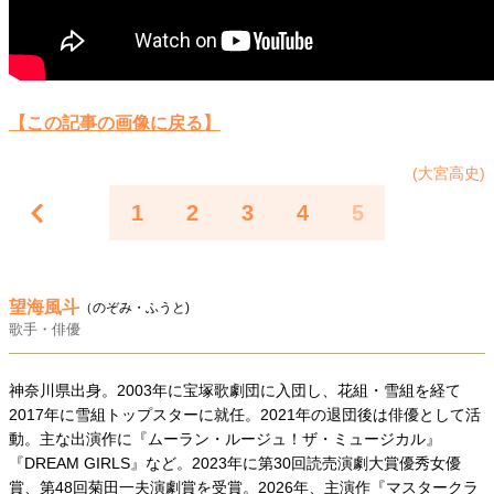
40代からの景色
美しさの哲学
パートナーとの歩み方
親になるということ
病が教えてくれたこと
移住という選択
熱狂できるもの
一生モノの愛用品
私を彩るエッセンス
60代のネクストステージ
【この記事の画像に戻る】
70代のグランドデザイン
(大宮高史)
1
2
3
4
5
社会・カルチャー・マネー
地域とつながる/お金との付き合い方
望海風斗
（のぞみ・ふうと)
歌手・俳優
神奈川県出身。2003年に宝塚歌劇団に入団し、花組・雪組を経て
2017年に雪組トップスターに就任。2021年の退団後は俳優として活
動。主な出演作に『ムーラン・ルージュ！ザ・ミュージカル』
『DREAM GIRLS』など。2023年に第30回読売演劇大賞優秀女優
賞、第48回菊田一夫演劇賞を受賞。2026年、主演作『マスタークラ