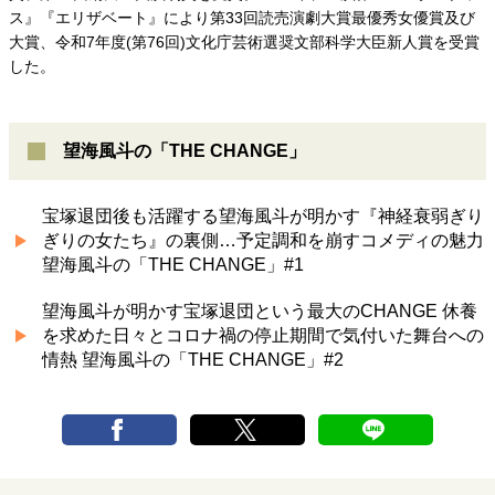
ス』『エリザベート』により第33回読売演劇大賞最優秀女優賞及び
大賞、令和7年度(第76回)文化庁芸術選奨文部科学大臣新人賞を受賞
した。
望海風斗の「THE CHANGE」
宝塚退団後も活躍する望海風斗が明かす『神経衰弱ぎり
ぎりの女たち』の裏側…予定調和を崩すコメディの魅力
望海風斗の「THE CHANGE」#1
望海風斗が明かす宝塚退団という最大のCHANGE 休養
を求めた日々とコロナ禍の停止期間で気付いた舞台への
情熱 望海風斗の「THE CHANGE」#2