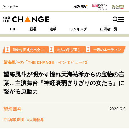
Group Site
TOP
新着
連載
ランキング
出演者一覧
運命を変えた出会い
大人の学び直し
一流のルーティン
望海風斗の「THE CHANGE」インタビュー#3
注目の記事テーマで探す
SPECIAL
望海風斗が明かす憧れ天海祐希からの宝物の言
葉…主演舞台『神経衰弱ぎりぎりの女たち』に
サイトの核・哲学
繋がる原動力
運命を変えた出会い
決断の裏側
挫折からの再起
未知への挑戦
プロフェッショナルの矜持
望海風斗
表現者の葛藤
人生が動いた日
10代の挫折と原点
2026.6.6
#宝塚歌劇団
#天海祐希