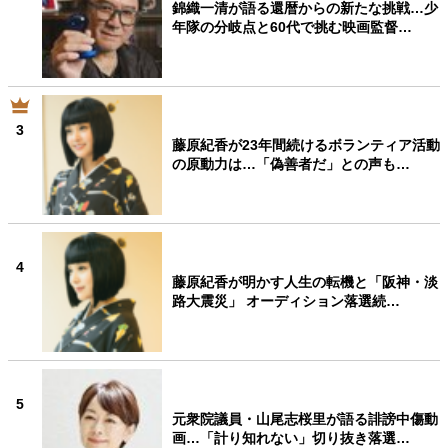
錦織一清が語る還暦からの新たな挑戦…少
年隊の分岐点と60代で挑む映画監督…
3
藤原紀香が23年間続けるボランティア活動
の原動力は…「偽善者だ」との声も…
4
藤原紀香が明かす人生の転機と「阪神・淡
路大震災」 オーディション落選続…
5
元衆院議員・山尾志桜里が語る誹謗中傷動
画…「計り知れない」切り抜き落選…