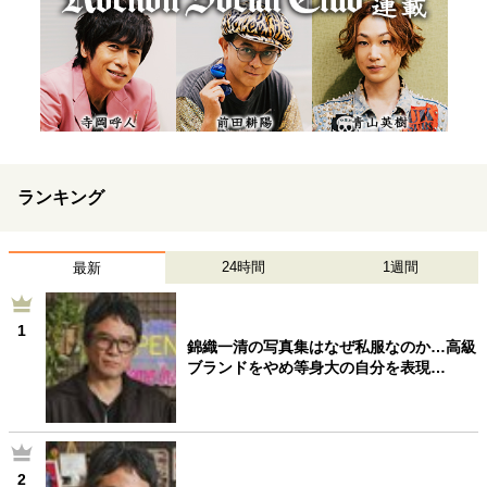
ランキング
24時間
1週間
最新
1
錦織一清の写真集はなぜ私服なのか…高級
ブランドをやめ等身大の自分を表現…
2