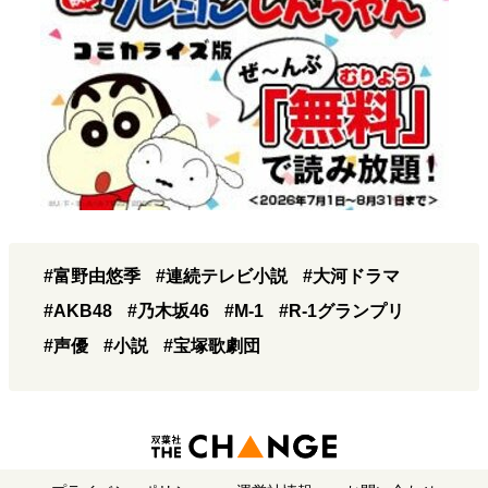
#富野由悠季
#連続テレビ小説
#大河ドラマ
#AKB48
#乃木坂46
#M-1
#R-1グランプリ
#声優
#小説
#宝塚歌劇団