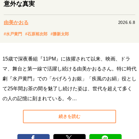
キャリア・働き方
意外な真実
セカンドキャリアの描き方
独立という決断
大人の学び直し
ファーストキャリアを拓く
由美かおる
2026.6.8
夢を掴む選択
#水戸黄門
#石原裕次郎
#勝新太郎
経営・ビジネス
15歳で深夜番組『11PM』に抜擢されて以来、映画、ドラ
リーダーの流儀
変革の原動力
次世代へのバトン
マ、舞台と第一線で活躍し続ける由美かおるさん。特に時代
トップが描く未来
劇『水戸黄門』での「かげろうお銀」「疾風のお絹」役とし
て25年間お茶の間を魅了し続けた姿は、世代を超えて多く
マインドセット
の人の記憶に刻まれている。今…
重圧との向き合い方
一流のルーティン
20代の現在地
忘れられない言葉
10代・20代の土台
続きを読む
ライフスタイル・生き方