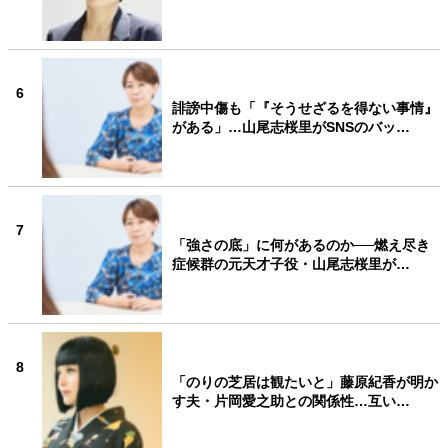
6
誹謗中傷も「『そうせざるを得ない事情』
がある」…山尾志桜里がSNSのバッ…
7
「強さの底」に何があるのか──燃え尽き
症候群の元天才子役・山尾志桜里が…
8
「のりの芝居は観たいと」藤原紀香が明か
す夫・片岡愛之助との関係性…互い…