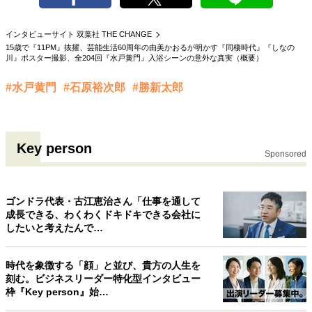
40代からの景色
50代のリアル
美しさの哲学
パートナーとの歩み方
親になるということ
インタビューサイト 双葉社 THE CHANGE
15歳で『11PM』抜擢、芸能生活60周年の由美かおるが明かす『同棲時代』『しなの
病が教えてくれたこと
移住という選択
川』ポスター撮影、全204回『水戸黄門』入浴シーンの意外な真実（概要）
熱狂できるもの
一生モノの愛用品
私を彩るエッセンス
60代のネクストステージ
#水戸黄門
#石原裕次郎
#勝新太郎
70代のグランドデザイン
Key person
社会・カルチャー・マネー
Sponsored
地域とつながる/お金との付き合い方
ゴンドラ代表・古江恵治さん「仕事を通して
成長できる、わくわくドキドキできる会社に
したいと考えたんで…
時代を象徴する「顔」と並び、貴方の人生を
刻む。ビジネスリーダー特化型インタビュー
枠『Key person』始…