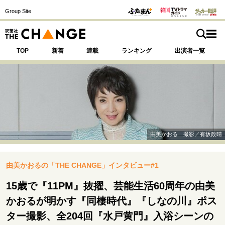
Group Site
TOP
新着
連載
ランキング
出演者一覧
注目の記事テーマで探す
SPECIAL
由美かおる 撮影／有坂政晴
サイトの核・哲学
由美かおるの「THE CHANGE」インタビュー#1
運命を変えた出会い
決断の裏側
挫折からの再起
未知への挑戦
プロフェッショナルの矜持
15歳で『11PM』抜擢、芸能生活60周年の由美
表現者の葛藤
人生が動いた日
10代の挫折と原点
かおるが明かす『同棲時代』『しなの川』ポス
ター撮影、全204回『水戸黄門』入浴シーンの