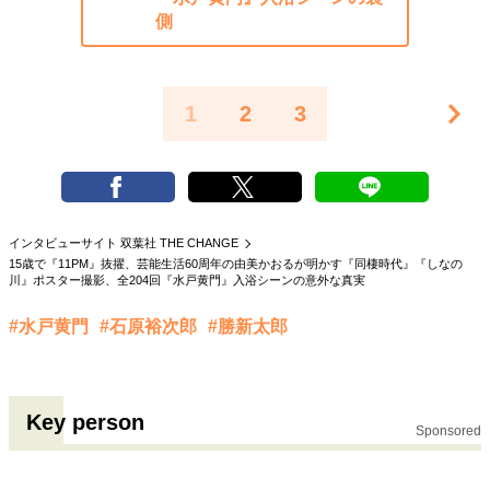
側
1
2
3
インタビューサイト 双葉社 THE CHANGE
15歳で『11PM』抜擢、芸能生活60周年の由美かおるが明かす『同棲時代』『しなの
川』ポスター撮影、全204回『水戸黄門』入浴シーンの意外な真実
#水戸黄門
#石原裕次郎
#勝新太郎
Key person
Sponsored