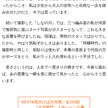
ったからこそ、私は少女から大人の女性へと自然な一歩を踏
み出せたのだと、今では思っています。
続いて撮影した『しなの川』では、三つ編み姿の私が河原
で無邪気に遊ぶヌード写真がポスターとなって、これも大き
な反響を呼びましたね。現場は、男性のスタッフばかりでし
たから、やはり気恥ずかしさはありました。『同棲時代』の
撮影時と同じく、前貼りは使わず、本番の直前まで代役の方
がポーズをとり、私がスッと入れ替わるという手法でした。
若さというのは、人生で一度きりの輝きです。今振り返れ
ば、あの貴重な一瞬を形に残せて良かったと、心からそう思
います。
NEXT
気付けば25年間。全204回
『水戸黄門』入浴シーンの裏