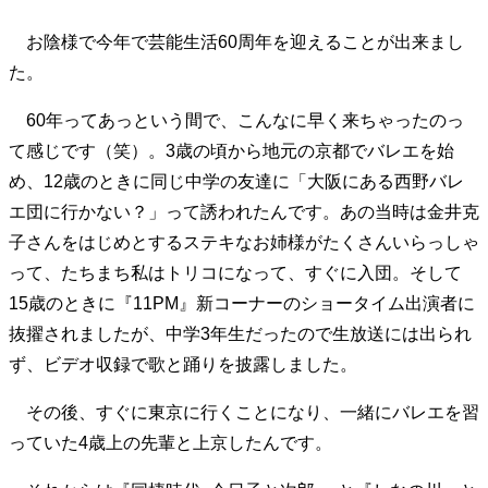
お陰様で今年で芸能生活60周年を迎えることが出来まし
た。
60年ってあっという間で、こんなに早く来ちゃったのっ
て感じです（笑）。3歳の頃から地元の京都でバレエを始
め、12歳のときに同じ中学の友達に「大阪にある西野バレ
エ団に行かない？」って誘われたんです。あの当時は金井克
子さんをはじめとするステキなお姉様がたくさんいらっしゃ
って、たちまち私はトリコになって、すぐに入団。そして
15歳のときに『11PM』新コーナーのショータイム出演者に
抜擢されましたが、中学3年生だったので生放送には出られ
ず、ビデオ収録で歌と踊りを披露しました。
その後、すぐに東京に行くことになり、一緒にバレエを習
っていた4歳上の先輩と上京したんです。