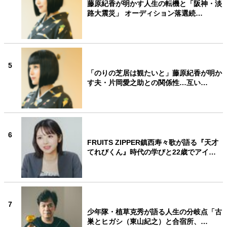
藤原紀香が明かす人生の転機と「阪神・淡
路大震災」 オーディション落選続…
5
「のりの芝居は観たいと」藤原紀香が明か
す夫・片岡愛之助との関係性…互い…
6
FRUITS ZIPPER鎮西寿々歌が語る『天才
てれびくん』時代の学びと22歳でアイ…
7
少年隊・植草克秀が語る人生の分岐点「古
巣とヒガシ（東山紀之）と合宿所、…