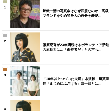
1
錦織一清の写真集はなぜ私服なのか…高級
ブランドをやめ等身大の自分を表現…
2
藤原紀香が23年間続けるボランティア活動
の原動力は…「偽善者だ」との声も…
3
「10年以上つづいた夫婦」水沢駿・黛英里
佳「まじめにふざける」京一郎とは…
4