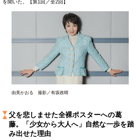
を聞いた。【第1回／全2回】
40代からの景色
50代のリアル
美しさの哲学
パートナーとの歩み方
親になるということ
病が教えてくれたこと
移住という選択
熱狂できるもの
一生モノの愛用品
私を彩るエッセンス
60代のネクストステージ
70代のグランドデザイン
社会・カルチャー・マネー
地域とつながる/お金との付き合い方
由美かおる 撮影／有坂政晴
父を悲しませた全裸ポスターへの葛
藤。「少女から大人へ」自然な一歩を踏
み出せた理由