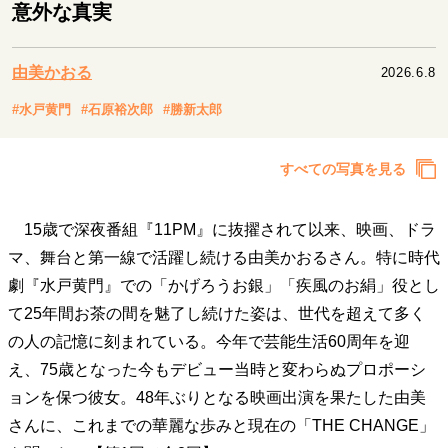
キャリア・働き方
意外な真実
セカンドキャリアの描き方
独立という決断
大人の学び直し
ファーストキャリアを拓く
由美かおる
2026.6.8
夢を掴む選択
#水戸黄門
#石原裕次郎
#勝新太郎
経営・ビジネス
すべての写真を見る
リーダーの流儀
変革の原動力
次世代へのバトン
トップが描く未来
15歳で深夜番組『11PM』に抜擢されて以来、映画、ドラ
マ、舞台と第一線で活躍し続ける由美かおるさん。特に時代
劇『水戸黄門』での「かげろうお銀」「疾風のお絹」役とし
マインドセット
て25年間お茶の間を魅了し続けた姿は、世代を超えて多く
重圧との向き合い方
一流のルーティン
20代の現在地
の人の記憶に刻まれている。今年で芸能生活60周年を迎
忘れられない言葉
10代・20代の土台
え、75歳となった今もデビュー当時と変わらぬプロポーシ
ョンを保つ彼女。48年ぶりとなる映画出演を果たした由美
さんに、これまでの華麗な歩みと現在の「THE CHANGE」
ライフスタイル・生き方