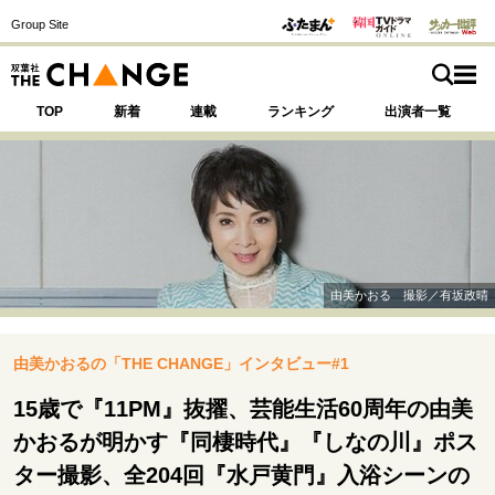
Group Site
TOP
新着
連載
ランキング
出演者一覧
注目の記事テーマで探す
SPECIAL
由美かおる 撮影／有坂政晴
サイトの核・哲学
由美かおるの「THE CHANGE」インタビュー#1
運命を変えた出会い
決断の裏側
挫折からの再起
未知への挑戦
プロフェッショナルの矜持
15歳で『11PM』抜擢、芸能生活60周年の由美
表現者の葛藤
人生が動いた日
10代の挫折と原点
かおるが明かす『同棲時代』『しなの川』ポス
ター撮影、全204回『水戸黄門』入浴シーンの