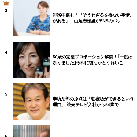
3
誹謗中傷も「『そうせざるを得ない事情』
がある」…山尾志桜里がSNSのバッ…
4
56歳の完璧プロポーション解禁！｢一度は
断りました｣令和に復活かとうれいこ…
5
辛坊治郎の原点は「朝寝坊ができるという
理由」 読売テレビ入社から54歳で…
6