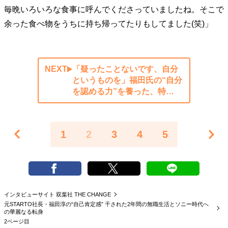
毎晩いろいろな食事に呼んでくださっていましたね。そこで
余った食べ物をうちに持ち帰ってたりもしてました(笑)」
NEXT
「疑ったことないです、自分
というものを」福田氏の“自分
を認める力”を養った、特…
1
2
3
4
5
インタビューサイト 双葉社 THE CHANGE
元STARTO社長・福田淳の“自己肯定感” 干された2年間の無職生活とソニー時代へ
の華麗なる転身
2ページ目