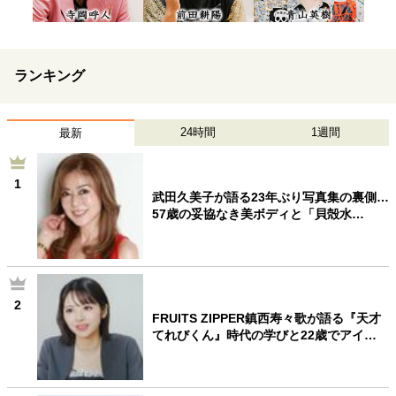
ランキング
24時間
1週間
最新
1
武田久美子が語る23年ぶり写真集の裏側…
57歳の妥協なき美ボディと「貝殻水…
2
FRUITS ZIPPER鎮西寿々歌が語る『天才
てれびくん』時代の学びと22歳でアイ…