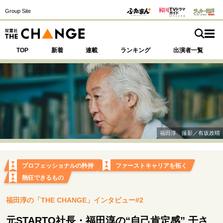
Group Site
TOP
新着
連載
ランキング
出演者一覧
注目の記事テーマで探す
SPECIAL
福田淳 撮影／有坂政晴
サイトの核・哲学
運命を変えた出会い
決断の裏側
挫折からの再起
プロフェッショナルの矜持
ファーストキャリアを拓く
未知への挑戦
プロフェッショナルの矜持
熱狂できるもの
表現者の葛藤
人生が動いた日
10代の挫折と原点
福田淳の「THE CHANGE」インタビュー#2
元STARTO社長・福田淳の“自己肯定感” 干さ