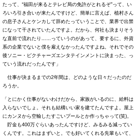
たって、“福田が来るとテレビ局の免許がとれるぞ”って、い
40代からの景色
美しさの哲学
パートナーとの歩み方
ろいろ引き合いが来たんですけど、簡単に言えば、植村さん
親になるということ
病が教えてくれたこと
の息子さんとケンカして辞めたっていうことで、業界で出禁
移住という選択
熱狂できるもの
一生モノの愛用品
私を彩るエッセンス
60代のネクストステージ
になって干されていたんですよ。だから、何社も決まりそう
70代のグランドデザイン
な直前で流れたり……っていうのがあって、要するに、外資
系の企業でないと僕を雇えなかったんですよね。それでその
後ソニー・ピクチャーズエンタテインメントに決まった、っ
社会・カルチャー・マネー
ていう流れだったんです」
地域とつながる/お金との付き合い方
仕事が決まるまでの2年間は、どのような日々だったのだ
ろうか。
「とにかく仕事がないわけだから、家族がいるのに、給料は
入らないでしょ。それも結構いい家を建てたんですよ。屋上
にカンヌから空輸したすごいプールとか作っちゃって(笑)。
貯金も400万ぐらいあったんですけど、みるみる減ってい
くんです。これはまずいと。でも好いてくれる先輩もいて、