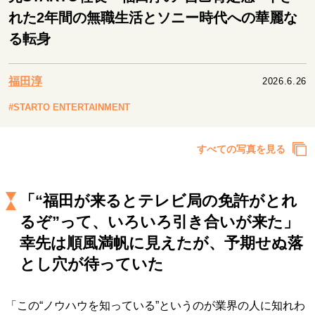
キャリア・働き方
れた2年間の無職生活とソニー時代への華麗な
セカンドキャリアの描き方
独立という決断
る転身
大人の学び直し
ファーストキャリアを拓く
夢を掴む選択
福田淳
2026.6.26
#STARTO ENTERTAINMENT
経営・ビジネス
リーダーの流儀
変革の原動力
次世代へのバトン
すべての写真を見る
トップが描く未来
「“福田が来るとテレビ局の免許がとれ
マインドセット
るぞ”って、いろいろ引き合いが来た」
重圧との向き合い方
一流のルーティン
20代の現在地
幸先は順風満帆に見えたが、予期せぬ落
忘れられない言葉
10代・20代の土台
とし穴が待っていた
「この“ノウハウを知っている”というのが業界の人に知れわ
ライフスタイル・生き方