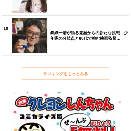
10
錦織一清が語る還暦からの新たな挑戦…少
年隊の分岐点と60代で挑む映画監督…
ランキングをもっとみる