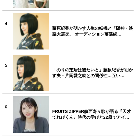
4
藤原紀香が明かす人生の転機と「阪神・淡
路大震災」 オーディション落選続…
5
「のりの芝居は観たいと」藤原紀香が明か
す夫・片岡愛之助との関係性…互い…
6
FRUITS ZIPPER鎮西寿々歌が語る『天才
てれびくん』時代の学びと22歳でアイ…