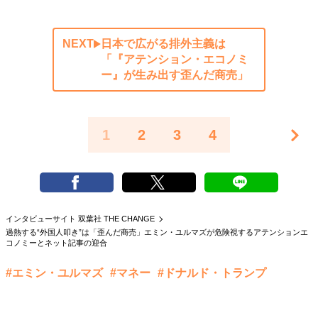
NEXT
日本で広がる排外主義は
「『アテンション・エコノミ
ー』が生み出す歪んだ商売」
1
2
3
4
インタビューサイト 双葉社 THE CHANGE
過熱する“外国人叩き”は「歪んだ商売」エミン・ユルマズが危険視するアテンションエ
コノミーとネット記事の迎合
#エミン・ユルマズ
#マネー
#ドナルド・トランプ