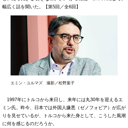
40代からの景色
50代のリアル
美しさの哲学
幅広く話を聞いた。【第5回／全6回】
パートナーとの歩み方
親になるということ
病が教えてくれたこと
移住という選択
熱狂できるもの
一生モノの愛用品
私を彩るエッセンス
60代のネクストステージ
70代のグランドデザイン
社会・カルチャー・マネー
地域とつながる/お金との付き合い方
エミン・ユルマズ 撮影／松野葉子
1997年にトルコから来日し、来年には丸30年を迎えるエ
ミン氏。昨今、日本では外国人嫌悪（ゼノフォビア）が広が
りを見せているが、トルコから来た身として、こうした風潮
に何を感じるのだろうか。