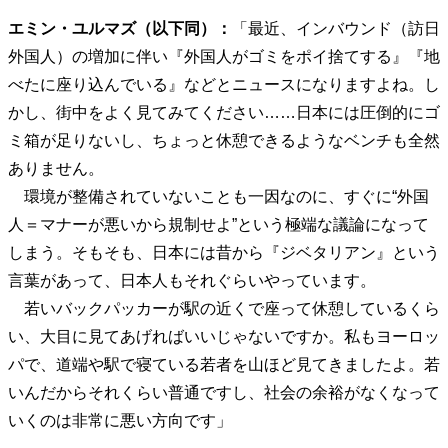
エミン・ユルマズ（以下同）：
「最近、インバウンド（訪日
外国人）の増加に伴い『外国人がゴミをポイ捨てする』『地
べたに座り込んでいる』などとニュースになりますよね。し
かし、街中をよく見てみてください……日本には圧倒的にゴ
ミ箱が足りないし、ちょっと休憩できるようなベンチも全然
ありません。
環境が整備されていないことも一因なのに、すぐに“外国
人＝マナーが悪いから規制せよ”という極端な議論になって
しまう。そもそも、日本には昔から『ジベタリアン』という
言葉があって、日本人もそれぐらいやっています。
若いバックパッカーが駅の近くで座って休憩しているくら
い、大目に見てあげればいいじゃないですか。私もヨーロッ
パで、道端や駅で寝ている若者を山ほど見てきましたよ。若
いんだからそれくらい普通ですし、社会の余裕がなくなって
いくのは非常に悪い方向です」