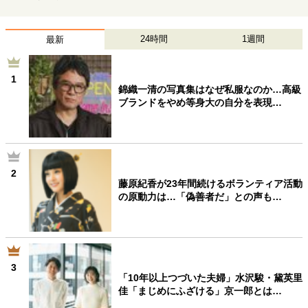
24時間
1週間
最新
1
錦織一清の写真集はなぜ私服なのか…高級
ブランドをやめ等身大の自分を表現…
2
藤原紀香が23年間続けるボランティア活動
の原動力は…「偽善者だ」との声も…
3
「10年以上つづいた夫婦」水沢駿・黛英里
佳「まじめにふざける」京一郎とは…