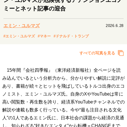
ン・ユルマズが危険視するアテンションエコノ
キャリア・働き方
ミーとネット記事の迎合
セカンドキャリアの描き方
独立という決断
大人の学び直し
ファーストキャリアを拓く
夢を掴む選択
エミン・ユルマズ
2026.6.28
#エミン・ユルマズ
#マネー
#ドナルド・トランプ
経営・ビジネス
すべての写真を見る
リーダーの流儀
変革の原動力
次世代へのバトン
トップが描く未来
15年間『会社四季報』（東洋経済新報社）全ページを読
み込んでいるという分析力から、分かりやすい解説に定評が
マインドセット
あり、書籍が続々とヒットを飛ばしているトルコ出身のエコ
ノミスト、エミン・ユルマズ氏。自身のXやYouTubeは常に
重圧との向き合い方
一流のルーティン
20代の現在地
忘れられない言葉
10代・20代の土台
高い閲覧数・再生数を誇り、経済系YouTubeチャンネルでの
解説や連載も数多く行っている。今や“最も注目される文化
人”の1人であるエミン氏に、日本社会の課題から経済の見通
ライフスタイル・生き方
し、知られざる“好きなエンタメ”から転機＝CHANGEまで、