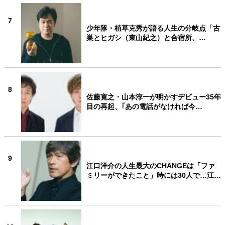
7
少年隊・植草克秀が語る人生の分岐点「古
巣とヒガシ（東山紀之）と合宿所、…
8
佐藤寛之・山本淳一が明かすデビュー35年
目の再起、｢あの電話がなければ今…
9
江口洋介の人生最大のCHANGEは「ファ
ミリーができたこと」時には30人で…江…