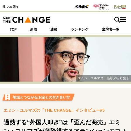
Group Site
TOP
新着
連載
ランキング
出演者一覧
注目の記事テーマで探す
SPECIAL
エミン・ユルマズ 撮影／松野葉子
サイトの核・哲学
運命を変えた出会い
決断の裏側
挫折からの再起
地域とつながる/お金との付き合い方
未知への挑戦
プロフェッショナルの矜持
エミン・ユルマズの「THE CHANGE」インタビュー#5
表現者の葛藤
人生が動いた日
10代の挫折と原点
過熱する“外国人叩き”は「歪んだ商売」エミ