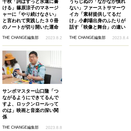
千秋「詞はずっと永遠に書
うらじぬの「なかなか慣れ
ける」篠原涼子のマネージ
ない」ファーストサマーウ
ャーに「やり続けなさい」
イカ「素材提供してるだ
と言われて実践した３０冊
け」小劇場出身のふたりが
のノートが切り開いた運命
話す「映像と舞台」の違い
THE CHANGE編集部
2023.8.2
THE CHANGE編集部
2023.8.4
サンボマスター山口隆「つ
ながるようにできてるんで
すよ、ロックンロールって
のは」映画と音楽の深い関
係
THE CHANGE編集部
2023.8.8