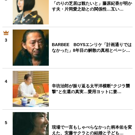
「のりの芝居は観たいと」藤原紀香が明か
す夫・片岡愛之助との関係性…互い…
3
BARBEE BOYSエンリケ「計画通りでは
なかった」8年目の解散の真相とベーシ…
4
辛坊治郎が振り返る太平洋横断“クジラ襲
撃”と生還の真実…愛用ヨットに妻…
5
現場で一言もしゃべらなかった柄本佑を変
えた、安藤サクラとの結婚と子ども…