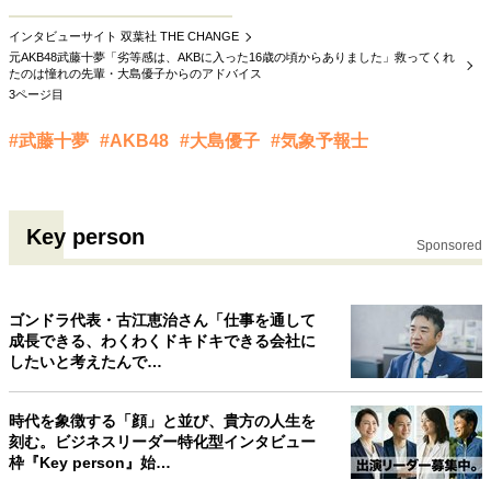
インタビューサイト 双葉社 THE CHANGE
元AKB48武藤十夢「劣等感は、AKBに入った16歳の頃からありました」救ってくれ
たのは憧れの先輩・大島優子からのアドバイス
3ページ目
#武藤十夢
#AKB48
#大島優子
#気象予報士
Key person
Sponsored
ゴンドラ代表・古江恵治さん「仕事を通して
成長できる、わくわくドキドキできる会社に
したいと考えたんで…
時代を象徴する「顔」と並び、貴方の人生を
刻む。ビジネスリーダー特化型インタビュー
枠『Key person』始…