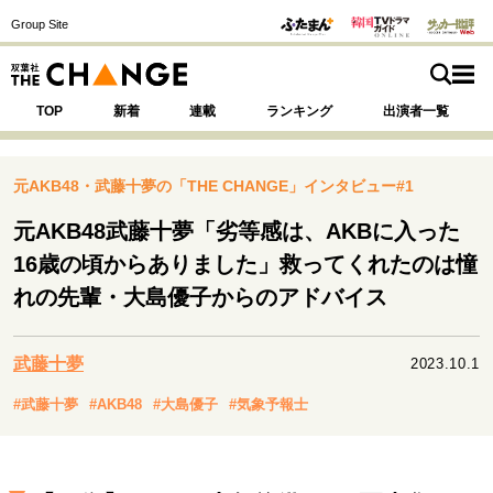
Group Site
TOP
新着
連載
ランキング
出演者一覧
元AKB48・武藤十夢の「THE CHANGE」インタビュー#1
元AKB48武藤十夢「劣等感は、AKBに入った
注目の記事テーマで探す
SPECIAL
16歳の頃からありました」救ってくれたのは憧
れの先輩・大島優子からのアドバイス
サイトの核・哲学
運命を変えた出会い
決断の裏側
挫折からの再起
武藤十夢
2023.10.1
未知への挑戦
プロフェッショナルの矜持
#武藤十夢
#AKB48
#大島優子
#気象予報士
表現者の葛藤
人生が動いた日
10代の挫折と原点