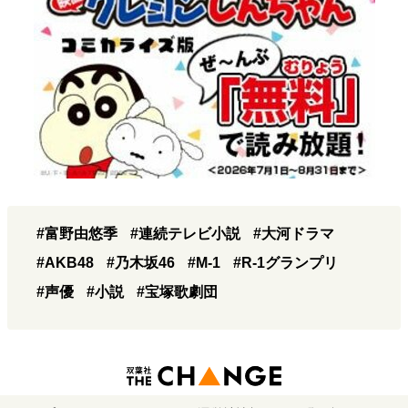
#富野由悠季
#連続テレビ小説
#大河ドラマ
#AKB48
#乃木坂46
#M-1
#R-1グランプリ
#声優
#小説
#宝塚歌劇団