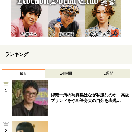
ランキング
24時間
1週間
最新
1
錦織一清の写真集はなぜ私服なのか…高級
ブランドをやめ等身大の自分を表現…
2