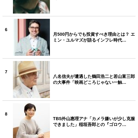
6
月500円からでも投資すべき理由とは？ エ
ミン・ユルマズが語るインフレ時代…
7
八名信夫が遭遇した鶴田浩二と若山富三郎
の大事件「映画どころじゃない一触…
8
TBS外山惠理アナ「カメラ嫌いが少し克服
できました」稲垣吾郎との『ゴロウ…