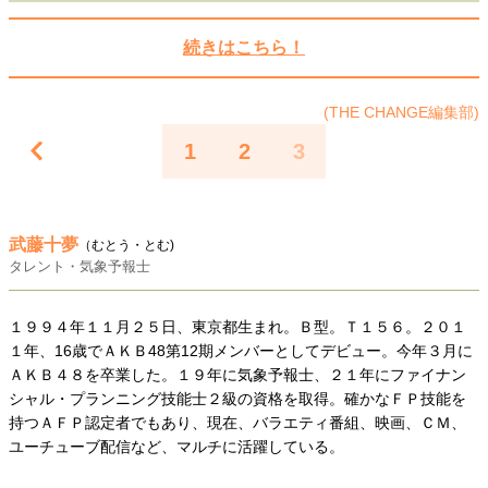
40代からの景色
50代のリアル
美しさの哲学
続きはこちら！
パートナーとの歩み方
親になるということ
病が教えてくれたこと
移住という選択
熱狂できるもの
一生モノの愛用品
(THE CHANGE編集部)
私を彩るエッセンス
60代のネクストステージ
1
2
3
70代のグランドデザイン
社会・カルチャー・マネー
武藤十夢
（むとう・とむ)
タレント・気象予報士
地域とつながる/お金との付き合い方
１９９４年１１月２５日、東京都生まれ。Ｂ型。Ｔ１５６。２０１
１年、16歳でＡＫＢ48第12期メンバーとしてデビュー。今年３月に
ＡＫＢ４８を卒業した。１９年に気象予報士、２１年にファイナン
シャル・プランニング技能士２級の資格を取得。確かなＦＰ技能を
持つＡＦＰ認定者でもあり、現在、バラエティ番組、映画、ＣＭ、
ユーチューブ配信など、マルチに活躍している。