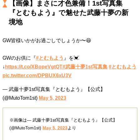
【画像】まさに才色兼備！1st写真集
キャリア・働き方
『とむもよう』で魅せた武藤十夢の新
セカンドキャリアの描き方
独立という決断
大人の学び直し
ファーストキャリアを拓く
境地
夢を掴む選択
GW皆様いかがお過ごしでしょうか〜😆
経営・ビジネス
GWのお供に『
#とむもよう
』を💓
リーダーの流儀
変革の原動力
次世代へのバトン
↓
https://t.co/XBopeVgtQT
#武藤十夢1st写真集
#とむもよう
トップが描く未来
pic.twitter.com/DPBUX6xU3V
— 武藤十夢1st写真集『とむもよう』【公式】
マインドセット
(@MutoTom1st)
May 5, 2023
重圧との向き合い方
一流のルーティン
20代の現在地
忘れられない言葉
10代・20代の土台
※画像は— 武藤十夢1st写真集『とむもよう』【公式】
(@MutoTom1st)
May 5, 2023
より
ライフスタイル・生き方