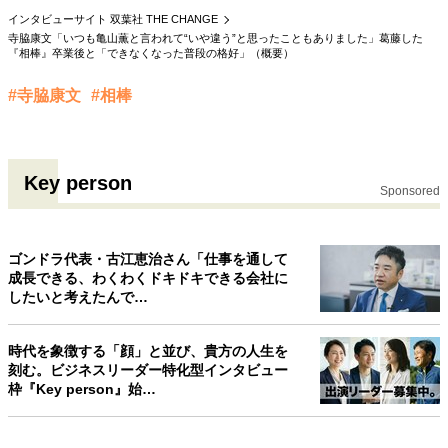
インタビューサイト 双葉社 THE CHANGE
40代からの景色
50代のリアル
美しさの哲学
寺脇康文「いつも亀山薫と言われて“いや違う”と思ったこともありました」葛藤した
パートナーとの歩み方
親になるということ
『相棒』卒業後と「できなくなった普段の格好」（概要）
病が教えてくれたこと
移住という選択
熱狂できるもの
一生モノの愛用品
#寺脇康文
#相棒
私を彩るエッセンス
60代のネクストステージ
70代のグランドデザイン
Key person
Sponsored
社会・カルチャー・マネー
地域とつながる/お金との付き合い方
ゴンドラ代表・古江恵治さん「仕事を通して
成長できる、わくわくドキドキできる会社に
したいと考えたんで…
時代を象徴する「顔」と並び、貴方の人生を
刻む。ビジネスリーダー特化型インタビュー
枠『Key person』始…