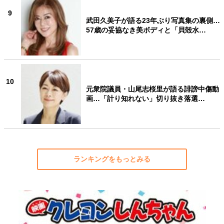
9
武田久美子が語る23年ぶり写真集の裏側…
57歳の妥協なき美ボディと「貝殻水…
10
元衆院議員・山尾志桜里が語る誹謗中傷動
画…「計り知れない」切り抜き落選…
ランキングをもっとみる