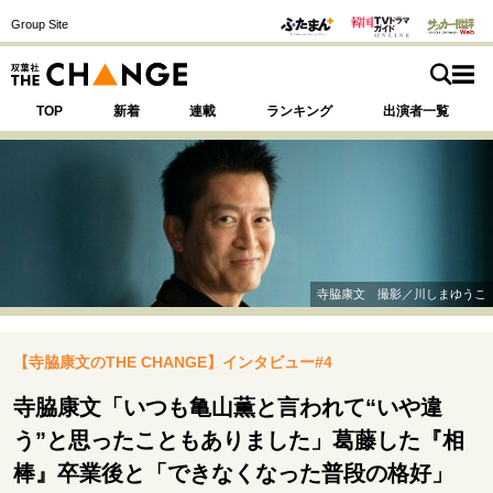
Group Site
TOP
新着
連載
ランキング
出演者一覧
注目の記事テーマで探す
SPECIAL
寺脇康文 撮影／川しまゆうこ
サイトの核・哲学
【寺脇康文のTHE CHANGE】インタビュー#4
運命を変えた出会い
決断の裏側
挫折からの再起
未知への挑戦
プロフェッショナルの矜持
寺脇康文「いつも亀山薫と言われて“いや違
表現者の葛藤
人生が動いた日
10代の挫折と原点
う”と思ったこともありました」葛藤した『相
棒』卒業後と「できなくなった普段の格好」