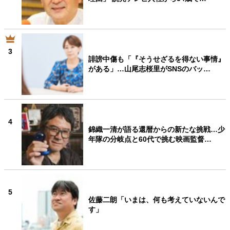
3
誹謗中傷も「『そうせざるを得ない事情』
がある」…山尾志桜里がSNSのバッ…
4
錦織一清が語る還暦からの新たな挑戦…少
年隊の分岐点と60代で挑む映画監督…
5
佐藤二朗「いまは、何も考えていないんで
す」