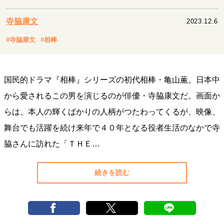
キャリア・働き方
セカンドキャリアの描き方
独立という決断
寺脇康文
2023.12.6
大人の学び直し
ファーストキャリアを拓く
#寺脇康文
#相棒
夢を掴む選択
国民的ドラマ『相棒』シリーズの初代相棒・亀山薫。日本中
経営・ビジネス
から愛されるこの男を演じるのが俳優・寺脇康文だ。画面か
リーダーの流儀
変革の原動力
次世代へのバトン
らは、本人の輝くばかりの人柄がつたわってくるが、映像、
トップが描く未来
舞台でも活躍を続け来年で４０年となる役者生活のなかで寺
脇さんに訪れた「ＴＨＥ…
マインドセット
重圧との向き合い方
一流のルーティン
20代の現在地
続きを読む
忘れられない言葉
10代・20代の土台
ライフスタイル・生き方