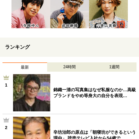
ランキング
24時間
1週間
最新
1
錦織一清の写真集はなぜ私服なのか…高級
ブランドをやめ等身大の自分を表現…
2
辛坊治郎の原点は「朝寝坊ができるという
理由」 読売テレビ入社から54歳で…