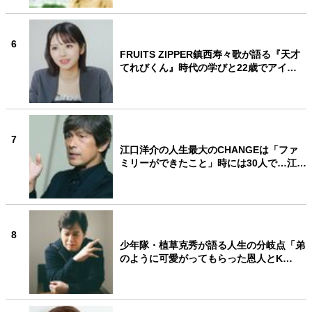
6
FRUITS ZIPPER鎮西寿々歌が語る『天才
てれびくん』時代の学びと22歳でアイ…
7
江口洋介の人生最大のCHANGEは「ファ
ミリーができたこと」時には30人で…江…
8
少年隊・植草克秀が語る人生の分岐点「弟
のように可愛がってもらった恩人とK…