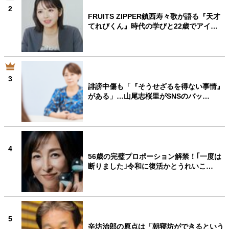
2
FRUITS ZIPPER鎮西寿々歌が語る『天才
てれびくん』時代の学びと22歳でアイ…
3
誹謗中傷も「『そうせざるを得ない事情』
がある」…山尾志桜里がSNSのバッ…
4
56歳の完璧プロポーション解禁！｢一度は
断りました｣令和に復活かとうれいこ…
5
辛坊治郎の原点は「朝寝坊ができるという