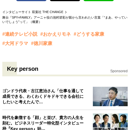
40代からの景色
美しさの哲学
パートナーとの歩み方
インタビューサイト 双葉社 THE CHANGE
親になるということ
病が教えてくれたこと
舞台『SPY×FAMILY』アーニャ役の池村碧彩が親から言われたい言葉「“まあ、やってい
移住という選択
熱狂できるもの
一生モノの愛用品
いでしょう”って」（概要）
私を彩るエッセンス
60代のネクストステージ
#連続テレビ小説
#おかえりモネ
#どうする家康
70代のグランドデザイン
#大河ドラマ
#徳川家康
社会・カルチャー・マネー
地域とつながる/お金との付き合い方
Key person
Sponsored
ゴンドラ代表・古江恵治さん「仕事を通して
成長できる、わくわくドキドキできる会社に
したいと考えたんで…
時代を象徴する「顔」と並び、貴方の人生を
刻む。ビジネスリーダー特化型インタビュー
枠『Key person』始…