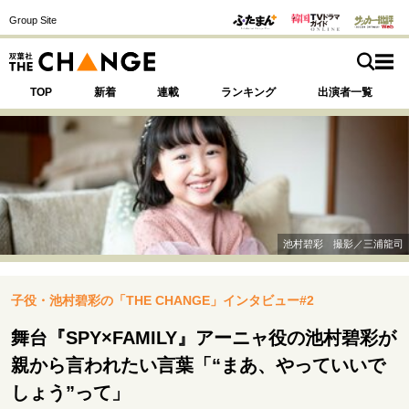
Group Site
TOP
新着
連載
ランキング
出演者一覧
注目の記事テーマで探す
SPECIAL
池村碧彩 撮影／三浦龍司
サイトの核・哲学
子役・池村碧彩の「THE CHANGE」インタビュー#2
運命を変えた出会い
決断の裏側
挫折からの再起
未知への挑戦
プロフェッショナルの矜持
舞台『SPY×FAMILY』アーニャ役の池村碧彩が
表現者の葛藤
人生が動いた日
10代の挫折と原点
親から言われたい言葉「“まあ、やっていいで
しょう”って」