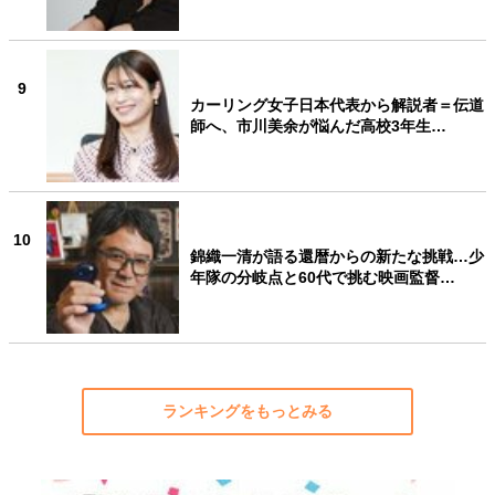
9
カーリング女子日本代表から解説者＝伝道
師へ、市川美余が悩んだ高校3年生…
10
錦織一清が語る還暦からの新たな挑戦…少
年隊の分岐点と60代で挑む映画監督…
ランキングをもっとみる