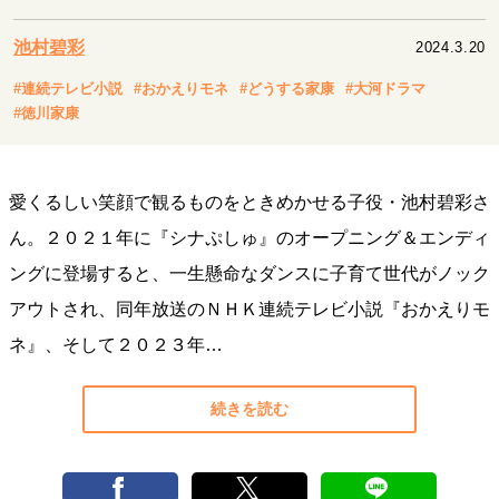
キャリア・働き方
セカンドキャリアの描き方
独立という決断
池村碧彩
2024.3.20
大人の学び直し
ファーストキャリアを拓く
#連続テレビ小説
#おかえりモネ
#どうする家康
#大河ドラマ
夢を掴む選択
#徳川家康
経営・ビジネス
愛くるしい笑顔で観るものをときめかせる子役・池村碧彩さ
リーダーの流儀
変革の原動力
次世代へのバトン
ん。２０２１年に『シナぷしゅ』のオープニング＆エンディ
トップが描く未来
ングに登場すると、一生懸命なダンスに子育て世代がノック
アウトされ、同年放送のＮＨＫ連続テレビ小説『おかえりモ
マインドセット
ネ』、そして２０２３年…
重圧との向き合い方
一流のルーティン
20代の現在地
忘れられない言葉
10代・20代の土台
続きを読む
ライフスタイル・生き方