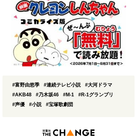
#富野由悠季
#連続テレビ小説
#大河ドラマ
#AKB48
#乃木坂46
#M-1
#R-1グランプリ
#声優
#小説
#宝塚歌劇団