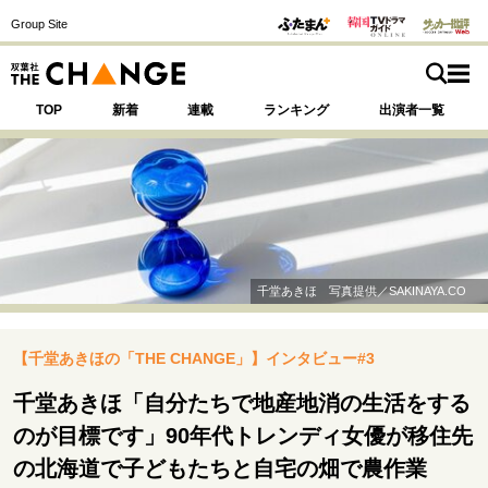
Group Site
TOP
新着
連載
ランキング
出演者一覧
注目の記事テーマで探す
SPECIAL
千堂あきほ 写真提供／SAKINAYA.CO
サイトの核・哲学
【千堂あきほの「THE CHANGE」】インタビュー#3
運命を変えた出会い
決断の裏側
挫折からの再起
未知への挑戦
プロフェッショナルの矜持
千堂あきほ「自分たちで地産地消の生活をする
表現者の葛藤
人生が動いた日
10代の挫折と原点
のが目標です」90年代トレンディ女優が移住先
の北海道で子どもたちと自宅の畑で農作業