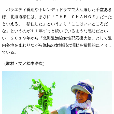
40代からの景色
50代のリアル
美しさの哲学
バラエティ番組やトレンディドラマで大活躍した千堂あき
パートナーとの歩み方
親になるということ
ほ。北海道移住は、まさに「ＴＨＥ ＣＨＡＮＧＥ」だった
病が教えてくれたこと
移住という選択
といえる。「移住した」というより「ここはいいところだ
熱狂できるもの
一生モノの愛用品
私を彩るエッセンス
60代のネクストステージ
な」というのが１１年ずっと続いているような感じだとい
70代のグランドデザイン
い、２０１９年から『北海道漁協女性部応援大使』として道
内各地をまわりながら漁協の女性部の活動を積極的にＰＲし
ている。
社会・カルチャー・マネー
（取材・文／松本浩次）
地域とつながる/お金との付き合い方