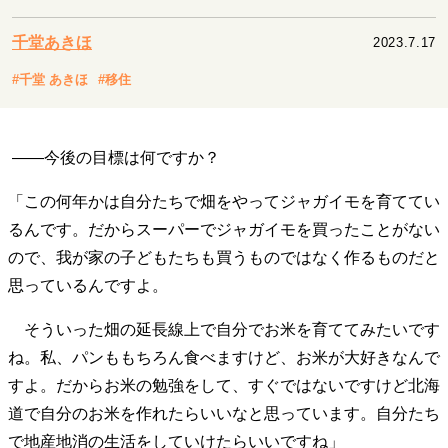
キャリア・働き方
セカンドキャリアの描き方
独立という決断
千堂あきほ
2023.7.17
大人の学び直し
ファーストキャリアを拓く
#千堂 あきほ
#移住
夢を掴む選択
――今後の目標は何ですか？
経営・ビジネス
リーダーの流儀
変革の原動力
次世代へのバトン
「この何年かは自分たちで畑をやってジャガイモを育ててい
トップが描く未来
るんです。だからスーパーでジャガイモを買ったことがない
ので、我が家の子どもたちも買うものではなく作るものだと
思っているんですよ。
マインドセット
そういった畑の延長線上で自分でお米を育ててみたいです
重圧との向き合い方
一流のルーティン
20代の現在地
ね。私、パンももちろん食べますけど、お米が大好きなんで
忘れられない言葉
10代・20代の土台
すよ。だからお米の勉強をして、すぐではないですけど北海
道で自分のお米を作れたらいいなと思っています。自分たち
ライフスタイル・生き方
で地産地消の生活をしていけたらいいですね」