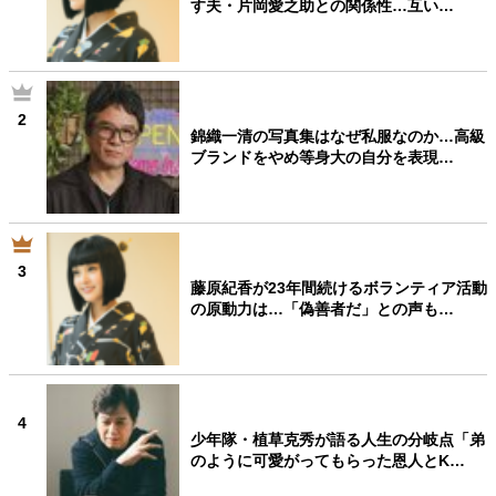
す夫・片岡愛之助との関係性…互い…
2
錦織一清の写真集はなぜ私服なのか…高級
ブランドをやめ等身大の自分を表現…
3
藤原紀香が23年間続けるボランティア活動
の原動力は…「偽善者だ」との声も…
4
少年隊・植草克秀が語る人生の分岐点「弟
のように可愛がってもらった恩人とK…