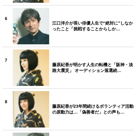
6
江口洋介が長い俳優人生で“絶対に”しなか
ったこと「挑戦することからしか…
7
藤原紀香が明かす人生の転機と「阪神・淡
路大震災」 オーディション落選続…
8
藤原紀香が23年間続けるボランティア活動
の原動力は…「偽善者だ」との声も…