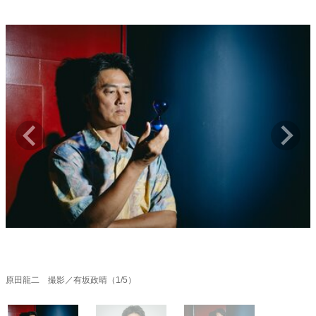
キャリア・働き方
セカンドキャリアの描き方
独立という決断
大人の学び直し
ファーストキャリアを拓く
夢を掴む選択
経営・ビジネス
リーダーの流儀
変革の原動力
次世代へのバトン
トップが描く未来
マインドセット
重圧との向き合い方
一流のルーティン
20代の現在地
忘れられない言葉
10代・20代の土台
原田龍二 撮影／有坂政晴（1/5）
ライフスタイル・生き方