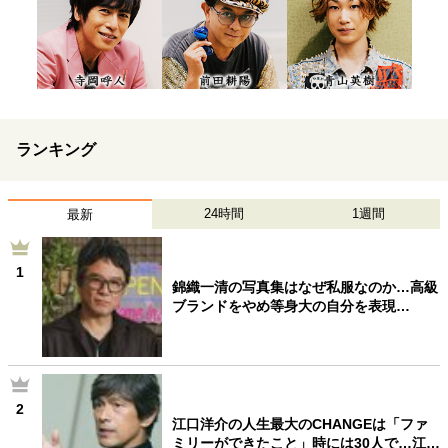
ランキング
24時間
1週間
最新
1
錦織一清の写真集はなぜ私服なのか…高級
ブランドをやめ等身大の自分を表現…
2
江口洋介の人生最大のCHANGEは「ファ
ミリーができたこと」時には30人で…江…