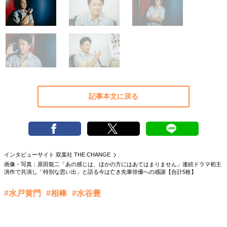
40代からの景色
50代のリアル
美しさの哲学
パートナーとの歩み方
親になるということ
病が教えてくれたこと
移住という選択
熱狂できるもの
一生モノの愛用品
私を彩るエッセンス
60代のネクストステージ
70代のグランドデザイン
記事本文に戻る
社会・カルチャー・マネー
地域とつながる/お金との付き合い方
インタビューサイト 双葉社 THE CHANGE
画像・写真：原田龍二「あの感じは、ほかの方にはあてはまりません」連続ドラマ初主
演作で共演し「特別な思い出」と語る今は亡き先輩俳優への感謝【合計5枚】
#水戸黄門
#相棒
#水谷豊