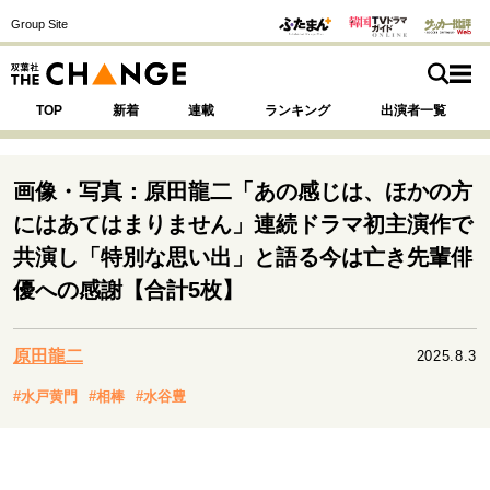
Group Site
TOP
新着
連載
ランキング
出演者一覧
画像・写真：原田龍二「あの感じは、ほかの方
にはあてはまりません」連続ドラマ初主演作で
注目の記事テーマで探す
SPECIAL
共演し「特別な思い出」と語る今は亡き先輩俳
優への感謝【合計5枚】
サイトの核・哲学
原田龍二
2025.8.3
運命を変えた出会い
決断の裏側
挫折からの再起
未知への挑戦
プロフェッショナルの矜持
#水戸黄門
#相棒
#水谷豊
表現者の葛藤
人生が動いた日
10代の挫折と原点