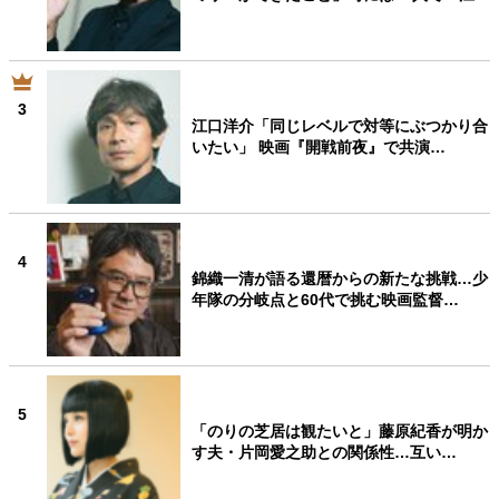
3
江口洋介「同じレベルで対等にぶつかり合
いたい」 映画『開戦前夜』で共演…
4
錦織一清が語る還暦からの新たな挑戦…少
年隊の分岐点と60代で挑む映画監督…
5
「のりの芝居は観たいと」藤原紀香が明か
す夫・片岡愛之助との関係性…互い…