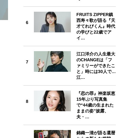
FRUITS ZIPPER鎮
西寿々歌が語る『天
6
才てれびくん』時代
6
の学びと22歳でア
イ…
江口洋介の人生最大
のCHANGEは「フ
7
7
ァミリーができたこ
と」時には30人で…
江…
『恋の罪』神楽坂恵
8
15年ぶり写真集
8
で“44歳の生まれた
ままの姿”披露、
夫・…
9
錦織一清が語る還暦