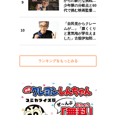
からの新たな挑戦…
9
少年隊の分岐点と60
代で挑む映画監督…
10
「自民党からクレー
ムが…」「腹くくり
10
と意気地が芽生えま
した」古舘伊知郎…
ランキングをもっとみる