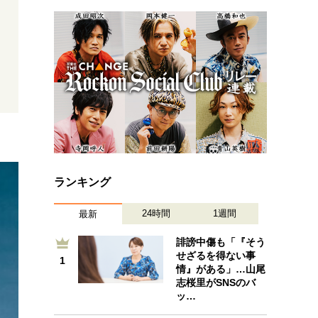
プが描く未来
忘れられない言葉
10代・20代の土台
親になるということ
一生モノの愛用品
デザイン
ランキング
24時間
1週間
最新
誹謗中傷も「『そう
せざるを得ない事
1
1
情』がある」…山尾
志桜里がSNSのバ
ッ…