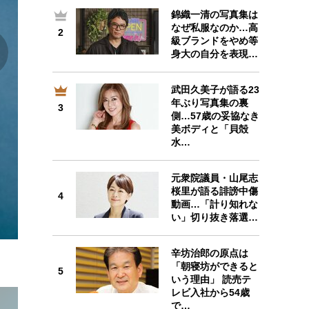
錦織一清の写真集は
2
なぜ私服なのか…高
2
級ブランドをやめ等
身大の自分を表現…
武田久美子が語る23
年ぶり写真集の裏
3
3
側…57歳の妥協なき
美ボディと「貝殻
水…
元衆院議員・山尾志
桜里が語る誹謗中傷
4
4
動画…「計り知れな
い」切り抜き落選…
辛坊治郎の原点は
「朝寝坊ができると
5
いう理由」 読売テ
5
レビ入社から54歳
で…