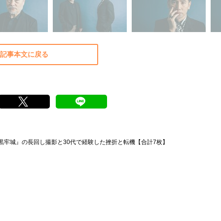
記事本文に戻る
黒牢城』の長回し撮影と30代で経験した挫折と転機【合計7枚】