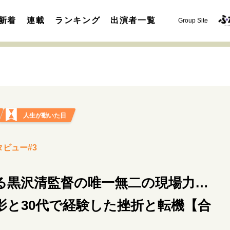
新着
連載
ランキング
出演者一覧
Group Site
人生が動いた日
運命を変えた出会い
決断の裏側
挫折からの再起
未知
タビュー#3
表現者の葛藤
人生が動いた日
10代の挫折と原点
る黒沢清監督の唯一無二の現場力…
セカンドキャリアの描き方
独立という決断
大人の学び直し
夢を掴む選択
影と30代で経験した挫折と転機【合