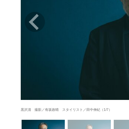
黒沢清 撮影／有坂政晴 スタイリスト／田中伸紀（1/7）