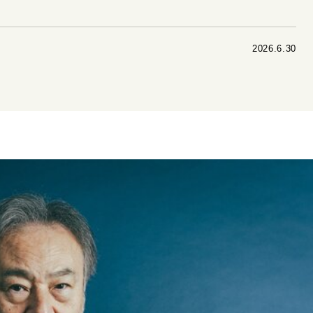
リーダーの流儀
変革の原動力
次世代へのバトン
トッ
2026.6.30
重圧との向き合い方
一流のルーティン
20代の現在地
40代からの景色
美しさの哲学
パートナーとの歩み方
病が教えてくれたこと
移住という選択
熱狂できるもの
私を彩るエッセンス
60代のネクストステージ
70代のグランド
地域とつながる/お金との付き合い方