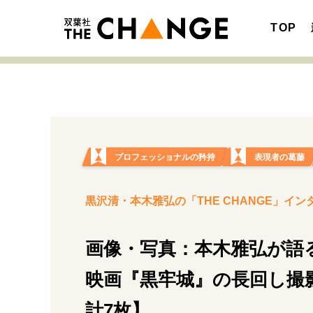
TOP
注目の記事テーマで探す
SPECIAL
プロフェッショナルの矜持
表現者の葛藤
サイトの核・哲学
黒沢清・本木雅弘の「THE CHANGE」イン
画像・写真：本木雅弘が語
キャリア・働き方
映画『黒牢城』の長回し撮
計7枚】