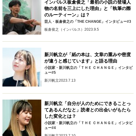
インパルス板倉俊之「最初の小説の登場人
物の名前を三上にした理由」と「執筆の際
のルーティーン」は？
芸人・板倉俊之の「THE CHANGE」インタビュー#3
板倉俊之（インパルス）
2023.9.5
新川帆立が「紙の本は、文章の重みや密度
が違うと感じています」と語る理由
小説家・新川帆立の「ＴＨＥ ＣＨＡＮＧＥ」インタビ
ュー#5
新川帆立
2023.7.13
新川帆立「自分が人のためにできることっ
てあるんだなと」読者との出会いがもたら
した変化とは？
小説家・新川帆立の「ＴＨＥ ＣＨＡＮＧＥ」インタビ
ュー#4
新川帆立
2023.7.10