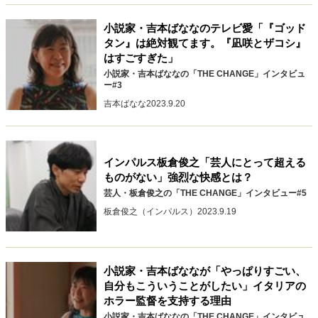
キャリア・働き方
小説家・吉本ばななのテレビ愛「『ゴッド
セカンドキャリアの描き方
独立という決断
タン』は絶対観てます。『凪咲とザコシ』
大人の学び直し
ファーストキャリアを拓く
はすごすぎた」
夢を掴む選択
小説家・吉本ばななの「THE CHANGE」インタビュ
ー#3
吉本ばなな
2023.9.20
経営・ビジネス
リーダーの流儀
変革の原動力
次世代へのバトン
トップが描く未来
インパルス板倉俊之「芸人にとって超える
ものがない」強烈な快感とは？
芸人・板倉俊之の「THE CHANGE」インタビュー#5
板倉俊之（インパルス）
2023.9.19
マインドセット
重圧との向き合い方
一流のルーティン
20代の現在地
忘れられない言葉
10代・20代の土台
小説家・吉本ばななが「やっぱりすごい、
自分もこういうことがしたい」イタリアの
ホラー監督を支持する理由
ライフスタイル・生き方
小説家・吉本ばななの「THE CHANGE」インタビュ