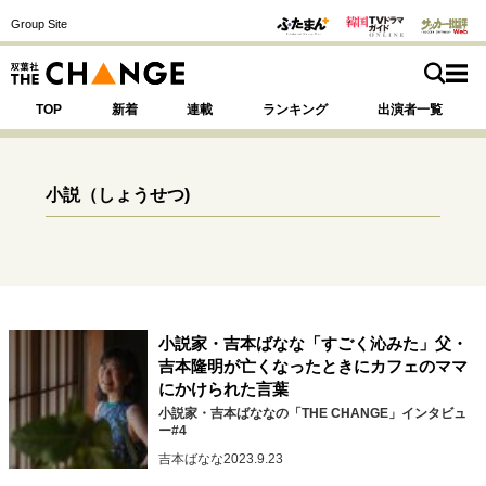
Group Site
TOP
新着
連載
ランキング
出演者一覧
小説
（しょうせつ)
注目の記事テーマで探す
SPECIAL
サイトの核・哲学
小説家・吉本ばなな「すごく沁みた」父・
運命を変えた出会い
決断の裏側
挫折からの再起
吉本隆明が亡くなったときにカフェのママ
未知への挑戦
プロフェッショナルの矜持
にかけられた言葉
表現者の葛藤
人生が動いた日
10代の挫折と原点
小説家・吉本ばななの「THE CHANGE」インタビュ
ー#4
吉本ばなな
2023.9.23