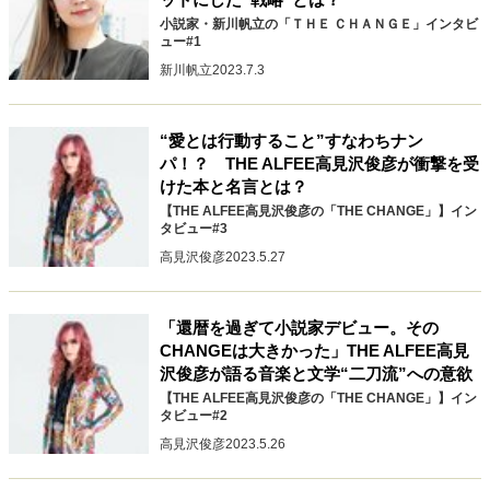
小説家・新川帆立の「ＴＨＥ ＣＨＡＮＧＥ」インタビ
ュー#1
新川帆立
2023.7.3
“愛とは行動すること”すなわちナン
パ！？ THE ALFEE高見沢俊彦が衝撃を受
けた本と名言とは？
【THE ALFEE高見沢俊彦の「THE CHANGE」】イン
タビュー#3
高見沢俊彦
2023.5.27
「還暦を過ぎて小説家デビュー。その
CHANGEは大きかった」THE ALFEE高見
沢俊彦が語る音楽と文学“二刀流”への意欲
【THE ALFEE高見沢俊彦の「THE CHANGE」】イン
タビュー#2
高見沢俊彦
2023.5.26