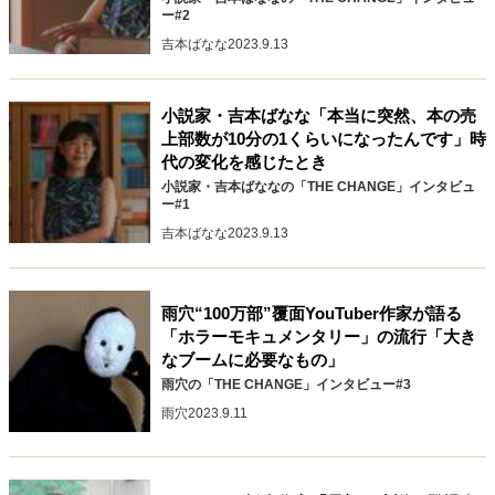
ー#2
40代からの景色
50代のリアル
美しさの哲学
吉本ばなな
2023.9.13
パートナーとの歩み方
親になるということ
病が教えてくれたこと
移住という選択
熱狂できるもの
一生モノの愛用品
小説家・吉本ばなな「本当に突然、本の売
私を彩るエッセンス
60代のネクストステージ
上部数が10分の1くらいになったんです」時
70代のグランドデザイン
代の変化を感じたとき
小説家・吉本ばななの「THE CHANGE」インタビュ
ー#1
吉本ばなな
2023.9.13
社会・カルチャー・マネー
地域とつながる/お金との付き合い方
雨穴“100万部”覆面YouTuber作家が語る
「ホラーモキュメンタリー」の流行「大き
なブームに必要なもの」
雨穴の「THE CHANGE」インタビュー#3
雨穴
2023.9.11