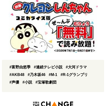
#富野由悠季
#連続テレビ小説
#大河ドラマ
#AKB48
#乃木坂46
#M-1
#R-1グランプリ
#声優
#小説
#宝塚歌劇団