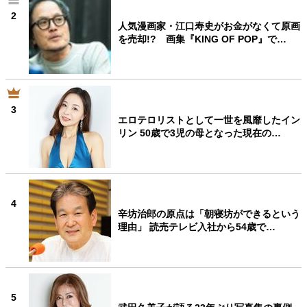
2
人気漫画家・江口寿史がお金がなくて原画
を売却!? 画集『KING OF POP』で…
3
エロテロリストとして一世を風靡したイン
リン 50歳で3児の母となった現在の…
4
辛坊治郎の原点は「朝寝坊ができるという
理由」 読売テレビ入社から54歳で…
5