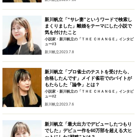
新川帆立「“サレ妻”というワードで検索し
まくりました」離婚をテーマにした小説で
気を付けたこと
小説家・新川帆立の「ＴＨＥ ＣＨＡＮＧＥ」インタビ
ュー#3
新川帆立
2023.7.8
新川帆立「プロ雀士のテストを受けたら、
合格したんです」メイド雀荘でのバイトが
もたらした「論争」とは？
小説家・新川帆立の「ＴＨＥ ＣＨＡＮＧＥ」インタビ
ュー#2
新川帆立
2023.7.6
新川帆立「最大出力でデビューしたつもり
でした」デビュー作を60万部を超える大ヒ
ットにした“戦略”とは？