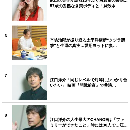
武田久美子が語る23年ぶり写真集の裏側…
57歳の妥協なき美ボディと「貝殻水…
6
辛坊治郎が振り返る太平洋横断“クジラ襲
撃”と生還の真実…愛用ヨットに妻…
7
江口洋介「同じレベルで対等にぶつかり合
いたい」 映画『開戦前夜』で共演…
8
江口洋介の人生最大のCHANGEは「ファ
ミリーができたこと」時には30人で…江…