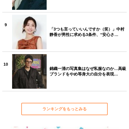
9
「3つも言っていいんですか（笑）」中村
静香が男性に求める3条件、“安心さ…
10
錦織一清の写真集はなぜ私服なのか…高級
ブランドをやめ等身大の自分を表現…
ランキングをもっとみる