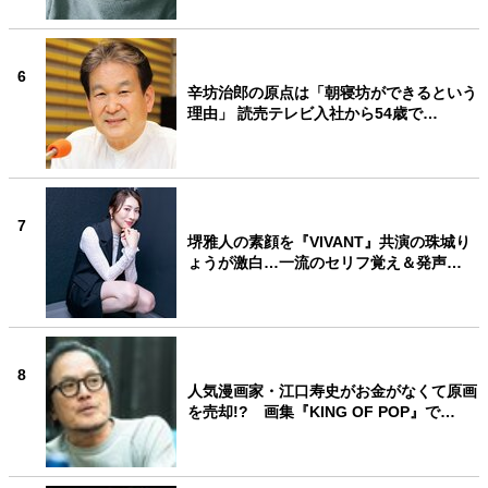
6
辛坊治郎の原点は「朝寝坊ができるという
理由」 読売テレビ入社から54歳で…
7
堺雅人の素顔を『VIVANT』共演の珠城り
ょうが激白…一流のセリフ覚え＆発声…
8
人気漫画家・江口寿史がお金がなくて原画
を売却!? 画集『KING OF POP』で…