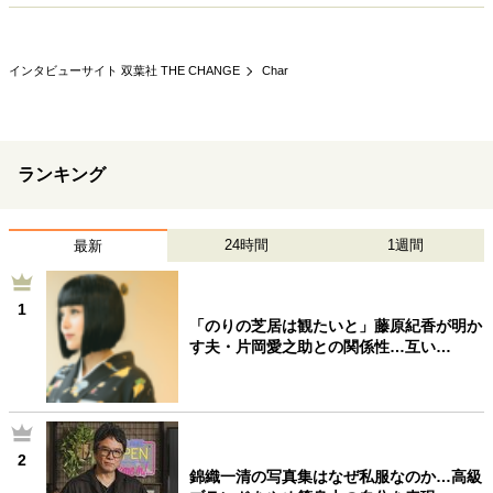
キャリア・働き方
セカンドキャリアの描き方
独立という決断
大人の学び直し
ファーストキャリアを拓く
インタビューサイト 双葉社 THE CHANGE
Char
夢を掴む選択
ランキング
経営・ビジネス
リーダーの流儀
変革の原動力
次世代へのバトン
24時間
1週間
最新
トップが描く未来
1
「のりの芝居は観たいと」藤原紀香が明か
マインドセット
す夫・片岡愛之助との関係性…互い…
重圧との向き合い方
一流のルーティン
20代の現在地
忘れられない言葉
10代・20代の土台
2
錦織一清の写真集はなぜ私服なのか…高級
ライフスタイル・生き方