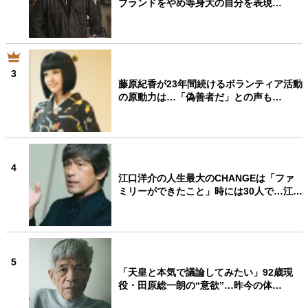
ブランドをやめ等身大の自分を表現…
40代からの景色
50代のリアル
美しさの哲学
パートナーとの歩み方
親になるということ
病が教えてくれたこと
移住という選択
熱狂できるもの
一生モノの愛用品
3
私を彩るエッセンス
60代のネクストステージ
藤原紀香が23年間続けるボランティア活動
の原動力は…「偽善者だ」との声も…
70代のグランドデザイン
社会・カルチャー・マネー
4
地域とつながる/お金との付き合い方
江口洋介の人生最大のCHANGEは「ファ
ミリーができたこと」時には30人で…江…
5
「天皇と本気で議論してみたい」92歳現
役・田原総一朗の“意欲”…昨今の体…