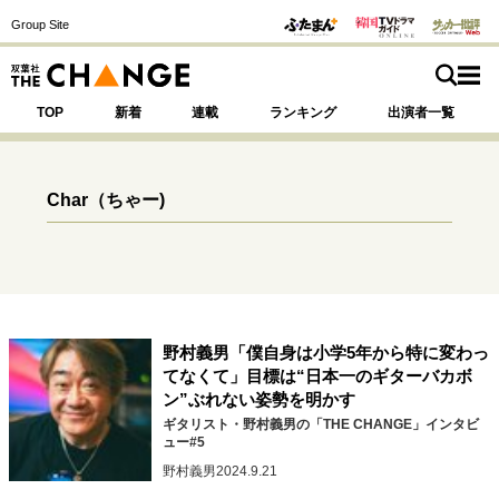
Group Site
TOP
新着
連載
ランキング
出演者一覧
Char
（ちゃー)
注目の記事テーマで探す
SPECIAL
サイトの核・哲学
野村義男「僕自身は小学5年から特に変わっ
運命を変えた出会い
決断の裏側
挫折からの再起
てなくて」目標は“日本一のギターバカボ
未知への挑戦
プロフェッショナルの矜持
ン”ぶれない姿勢を明かす
表現者の葛藤
人生が動いた日
10代の挫折と原点
ギタリスト・野村義男の「THE CHANGE」インタビ
ュー#5
野村義男
2024.9.21