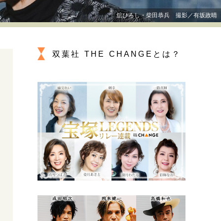
プが描く未来
舘ひろし・柴田恭兵 撮影／有坂政晴
忘れられない言葉
10代・20代の土台
双葉社 THE CHANGEとは？
親になるということ
一生モノの愛用品
デザイン