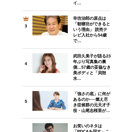
イ…
辛坊治郎の原点は
3
「朝寝坊ができると
3
いう理由」 読売テ
レビ入社から54歳
で…
武田久美子が語る23
4
年ぶり写真集の裏
4
側…57歳の妥協なき
美ボディと「貝殻
水…
「強さの底」に何が
5
あるのか──燃え尽
5
き症候群の元天才子
役・山尾志桜里が…
お笑いのネタは
6
「PDCAを回す」こ