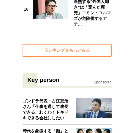
過熱する“外国人叩
10
き”は「歪んだ商
10
売」エミン・ユルマ
ズが危険視するア
テ…
ランキングをもっとみる
Key person
Sponsored
ゴンドラ代表・古江恵治
さん「仕事を通して成長
できる、わくわくドキド
キできる会社にしたいと
考えたんで…
時代を象徴する「顔」と