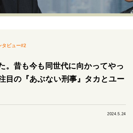
リーダーの流儀
変革の原動力
次世代へのバトン
トッ
重圧との向き合い方
一流のルーティン
20代の現在地
40代からの景色
美しさの哲学
パートナーとの歩み方
ンタビュー#2
病が教えてくれたこと
移住という選択
熱狂できるもの
私を彩るエッセンス
60代のネクストステージ
70代のグランド
した。昔も今も同世代に向かってやっ
注目の『あぶない刑事』タカとユー
地域とつながる/お金との付き合い方
2024.5.24