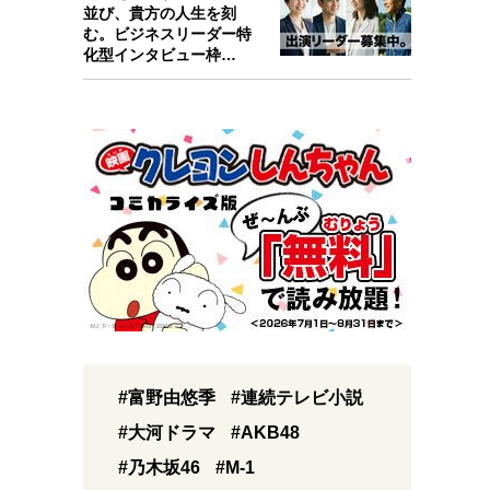
並び、貴方の人生を刻
む。ビジネスリーダー特
化型インタビュー枠
『Key person』始…
#富野由悠季
#連続テレビ小説
#大河ドラマ
#AKB48
#乃木坂46
#M-1