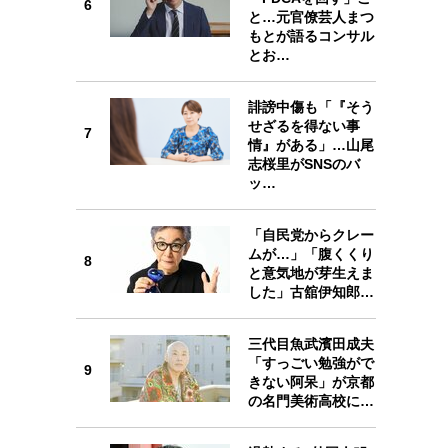
6
と…元官僚芸人まつ
もとが語るコンサル
とお…
誹謗中傷も「『そう
7
せざるを得ない事
7
情』がある」…山尾
志桜里がSNSのバ
ッ…
8
「自民党からクレー
ムが…」「腹くくり
8
と意気地が芽生えま
した」古舘伊知郎…
三代目魚武濱田成夫
9
「すっごい勉強がで
9
きない阿呆」が京都
の名門美術高校に…