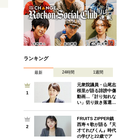
ランキング
24時間
1週間
最新
元衆院議員・山尾志
桜里が語る誹謗中傷
1
1
動画…「計り知れな
い」切り抜き落選…
FRUITS ZIPPER鎮
）
西寿々歌が語る『天
2
2
才てれびくん』時代
の学びと22歳でア