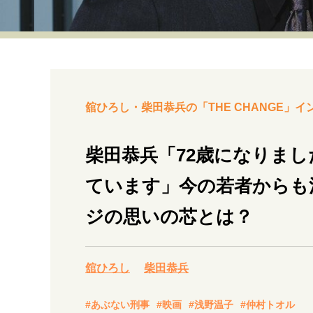
経営・ビジネス
マインドセット
ライフスタイル・生き方
舘ひろし・柴田恭兵の「THE CHANGE」イ
柴田恭兵「72歳になりま
ています」今の若者からも
社会・カルチャー・マネー
ジの思いの芯とは？
舘ひろし
柴田恭兵
#あぶない刑事
#映画
#浅野温子
#仲村トオル