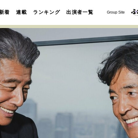
新着
連載
ランキング
出演者一覧
Group Site
運命を変えた出会い
決断の裏側
挫折からの再起
未知
表現者の葛藤
人生が動いた日
10代の挫折と原点
セカンドキャリアの描き方
独立という決断
大人の学び直し
夢を掴む選択