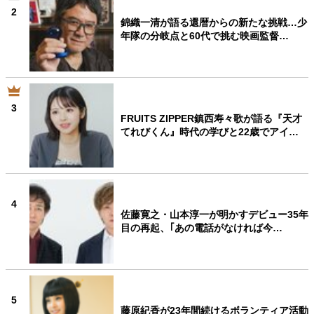
2
錦織一清が語る還暦からの新たな挑戦…少
年隊の分岐点と60代で挑む映画監督…
3
FRUITS ZIPPER鎮西寿々歌が語る『天才
てれびくん』時代の学びと22歳でアイ…
4
佐藤寛之・山本淳一が明かすデビュー35年
目の再起、｢あの電話がなければ今…
5
藤原紀香が23年間続けるボランティア活動