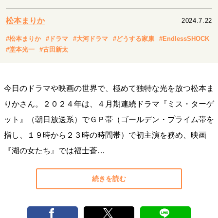
キャリア・働き方
セカンドキャリアの描き方
独立という決断
松本まりか
2024.7.22
大人の学び直し
ファーストキャリアを拓く
#松本まりか
#ドラマ
#大河ドラマ
#どうする家康
#EndlessSHOCK
夢を掴む選択
#堂本光一
#古田新太
経営・ビジネス
今日のドラマや映画の世界で、極めて独特な光を放つ松本ま
リーダーの流儀
変革の原動力
次世代へのバトン
りかさん。２０２４年は、４月期連続ドラマ『ミス・ターゲ
トップが描く未来
ット』（朝日放送系）でＧＰ帯（ゴールデン・プライム帯を
指し、１９時から２３時の時間帯）で初主演を務め、映画
マインドセット
『湖の女たち』では福士蒼…
重圧との向き合い方
一流のルーティン
20代の現在地
忘れられない言葉
10代・20代の土台
続きを読む
ライフスタイル・生き方