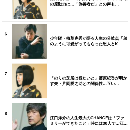
の原動力は…「偽善者だ」との声も…
6
少年隊・植草克秀が語る人生の分岐点「弟
のように可愛がってもらった恩人とK…
7
「のりの芝居は観たいと」藤原紀香が明か
す夫・片岡愛之助との関係性…互い…
8
江口洋介の人生最大のCHANGEは「ファ
ミリーができたこと」時には30人で…江…