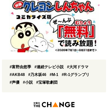
#富野由悠季
#連続テレビ小説
#大河ドラマ
#AKB48
#乃木坂46
#M-1
#R-1グランプリ
#声優
#小説
#宝塚歌劇団