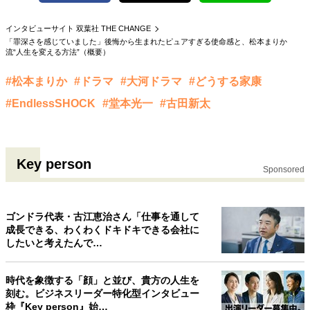
40代からの景色
50代のリアル
美しさの哲学
インタビューサイト 双葉社 THE CHANGE
パートナーとの歩み方
親になるということ
「罪深さを感じていました」後悔から生まれたピュアすぎる使命感と、松本まりか
病が教えてくれたこと
移住という選択
流“人生を変える方法”（概要）
熱狂できるもの
一生モノの愛用品
#松本まりか
#ドラマ
#大河ドラマ
#どうする家康
私を彩るエッセンス
60代のネクストステージ
70代のグランドデザイン
#EndlessSHOCK
#堂本光一
#古田新太
社会・カルチャー・マネー
Key person
Sponsored
地域とつながる/お金との付き合い方
ゴンドラ代表・古江恵治さん「仕事を通して
成長できる、わくわくドキドキできる会社に
したいと考えたんで…
時代を象徴する「顔」と並び、貴方の人生を
刻む。ビジネスリーダー特化型インタビュー
枠『Key person』始…