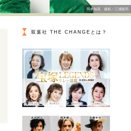
プが描く未来
岡本知高 撮影／三浦龍司
忘れられない言葉
10代・20代の土台
双葉社 THE CHANGEとは？
ーとの歩み方
親になるということ
一生モノの愛用品
デザイン