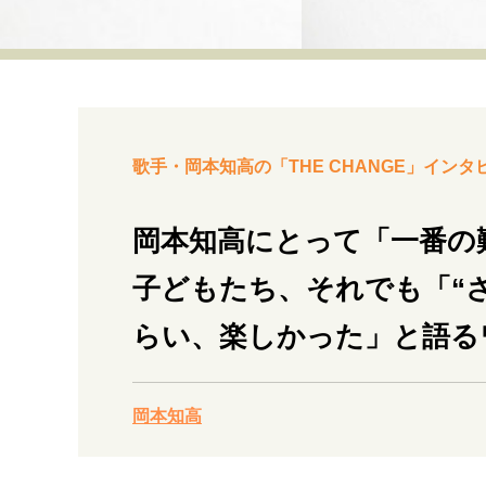
経営・ビジネス
マインドセット
ライフスタイル・生き方
歌手・岡本知高の「THE CHANGE」インタ
岡本知高にとって「一番の
子どもたち、それでも「“
社会・カルチャー・マネー
らい、楽しかった」と語る
岡本知高