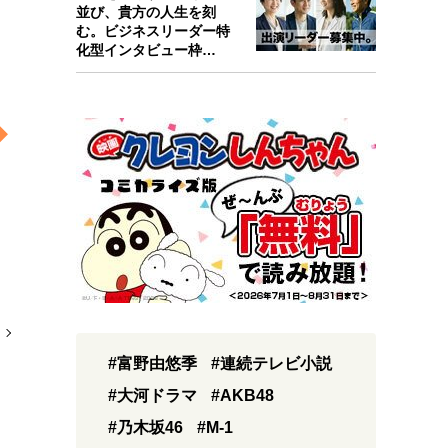
並び、貴方の人生を刻
む。ビジネスリーダー特
化型インタビュー枠
『Key person』始…
#富野由悠季
#連続テレビ小説
#大河ドラマ
#AKB48
#乃木坂46
#M-1