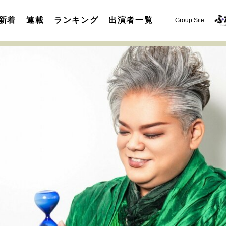
新着
連載
ランキング
出演者一覧
Group Site
運命を変えた出会い
決断の裏側
挫折からの再起
未知
表現者の葛藤
人生が動いた日
10代の挫折と原点
セカンドキャリアの描き方
独立という決断
大人の学び直し
夢を掴む選択