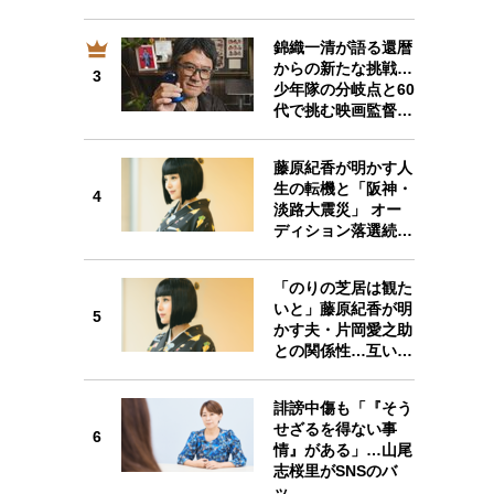
錦織一清が語る還暦
からの新たな挑戦…
3
少年隊の分岐点と60
3
代で挑む映画監督…
藤原紀香が明かす人
生の転機と「阪神・
4
淡路大震災」 オー
ディション落選続…
4
「のりの芝居は観た
いと」藤原紀香が明
5
かす夫・片岡愛之助
との関係性…互い…
5
誹謗中傷も「『そう
せざるを得ない事
6
情』がある」…山尾
志桜里がSNSのバ
ッ…