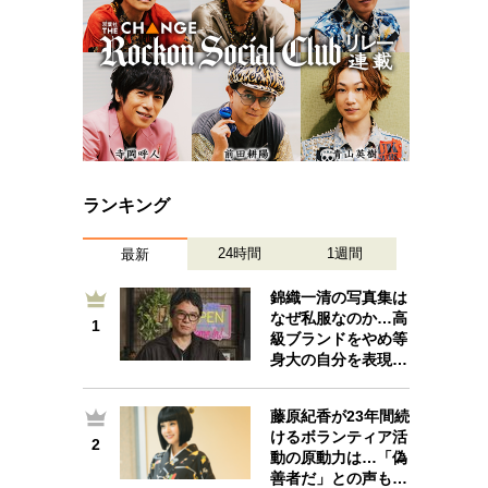
ランキング
24時間
1週間
最新
錦織一清の写真集は
なぜ私服なのか…高
1
1
級ブランドをやめ等
身大の自分を表現…
藤原紀香が23年間続
けるボランティア活
2
2
動の原動力は…「偽
善者だ」との声も…