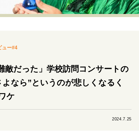
リーダーの流儀
変革の原動力
次世代へのバトン
トッ
重圧との向き合い方
一流のルーティン
20代の現在地
40代からの景色
50代のリアル
美しさの哲学
パートナ
ビュー#4
病が教えてくれたこと
移住という選択
熱狂できるもの
私を彩るエッセンス
60代のネクストステージ
70代のグランド
難敵だった」学校訪問コンサートの
さよなら”というのが悲しくなるく
地域とつながる/お金との付き合い方
ワケ
2024.7.25