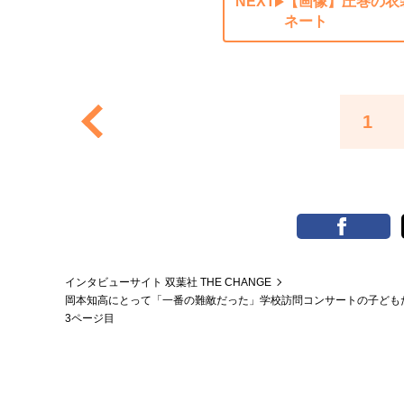
NEXT
【画像】圧巻の衣
ネート
1
インタビューサイト 双葉社 THE CHANGE
岡本知高にとって「一番の難敵だった」学校訪問コンサートの子ども
3ページ目