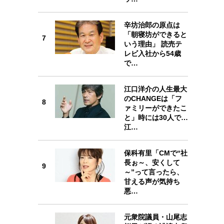
6
辛坊治郎の原点は
「朝寝坊ができると
7
いう理由」 読売テ
レビ入社から54歳
7
で…
江口洋介の人生最大
のCHANGEは「フ
8
ァミリーができたこ
8
と」時には30人で…
江…
保科有里「CMで“社
長ぉ～、安くして
9
～”って言ったら、
9
甘える声が気持ち
悪…
元衆院議員・山尾志