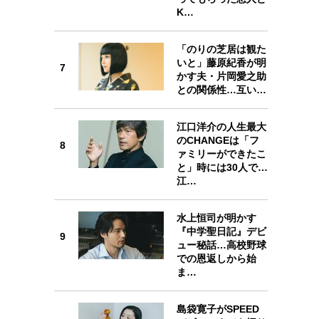
K…
「のりの芝居は観た
いと」藤原紀香が明
7
かす夫・片岡愛之助
7
との関係性…互い…
江口洋介の人生最大
のCHANGEは「フ
8
ァミリーができたこ
と」時には30人で…
8
江…
水上恒司が明かす
『中学聖日記』デビ
9
ュー秘話…高校野球
での恩返しから始
9
ま…
島袋寛子がSPEED