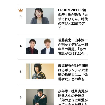
FRUITS ZIPPER鎮
西寿々歌が語る『天
3
3
才てれびくん』時代
の学びと22歳でア
イ…
佐藤寛之・山本淳一
4
が明かすデビュー35
4
年目の再起、｢あの
電話がなければ今…
藤原紀香が23年間続
けるボランティア活
5
5
動の原動力は…「偽
善者だ」との声も…
少年隊・植草克秀が
語る人生の分岐点
6
「弟のように可愛が
6
ってもらった恩人と