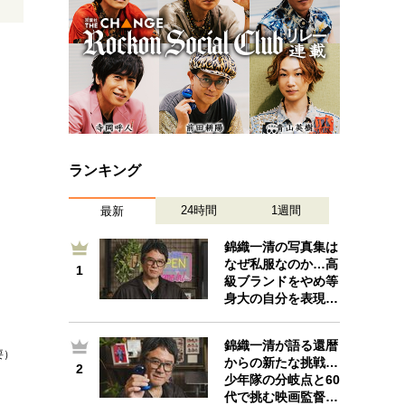
ランキング
24時間
1週間
最新
錦織一清の写真集は
なぜ私服なのか…高
1
1
級ブランドをやめ等
身大の自分を表現…
錦織一清が語る還暦
要）
からの新たな挑戦…
2
2
少年隊の分岐点と60
代で挑む映画監督…