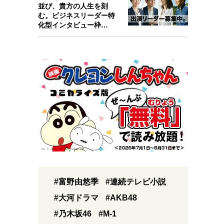
並び、貴方の人生を刻
む。ビジネスリーダー特
化型インタビュー枠
『Key person』始…
#富野由悠季
#連続テレビ小説
#大河ドラマ
#AKB48
#乃木坂46
#M-1