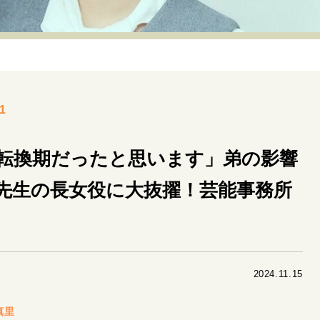
リーダーの流儀
変革の原動力
次世代へのバトン
トッ
重圧との向き合い方
一流のルーティン
20代の現在地
40代からの景色
50代のリアル
美しさの哲学
パートナ
1
病が教えてくれたこと
移住という選択
熱狂できるもの
私を彩るエッセンス
60代のネクストステージ
70代のグランド
転換期だったと思います」弟の影響
先生の長女役に大抜擢！芸能事務所
地域とつながる/お金との付き合い方
2024.11.15
真里