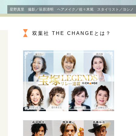
プが描く未来
星野真里 撮影／笹原清明 ヘアメイク／佐々木篤 スタイリスト／ヨシノ
忘れられない言葉
10代・20代の土台
双葉社 THE CHANGEとは？
ーとの歩み方
親になるということ
一生モノの愛用品
デザイン