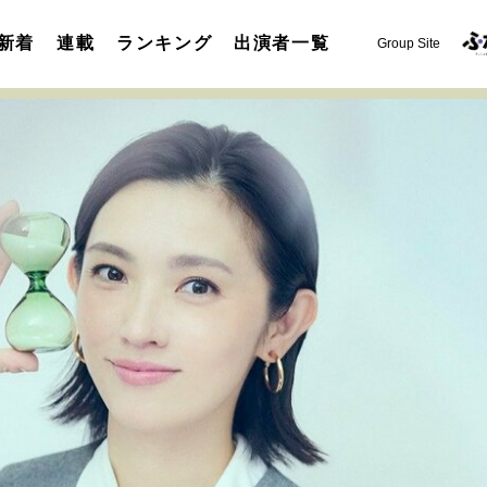
新着
連載
ランキング
出演者一覧
Group Site
運命を変えた出会い
決断の裏側
挫折からの再起
未知
表現者の葛藤
人生が動いた日
10代の挫折と原点
セカンドキャリアの描き方
独立という決断
大人の学び直し
夢を掴む選択