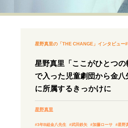
経営・ビジネス
マインドセット
ライフスタイル・生き方
星野真里の「THE CHANGE」インタビュー#
星野真里「ここがひとつの
で入った児童劇団から金八
社会・カルチャー・マネー
に所属するきっかけに
星野真里
#3年B組金八先生
#武田鉄矢
#加藤ローサ
#星野