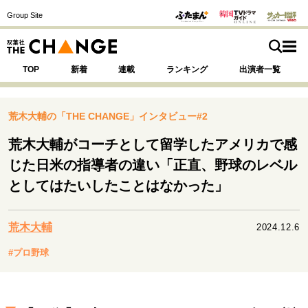
Group Site
TOP
新着
連載
ランキング
出演者一覧
荒木大輔の「THE CHANGE」インタビュー#2
荒木大輔がコーチとして留学したアメリカで感
注目の記事テーマで探す
SPECIAL
じた日米の指導者の違い「正直、野球のレベル
としてはたいしたことはなかった」
サイトの核・哲学
運命を変えた出会い
決断の裏側
挫折からの再起
荒木大輔
2024.12.6
未知への挑戦
プロフェッショナルの矜持
#プロ野球
表現者の葛藤
人生が動いた日
10代の挫折と原点