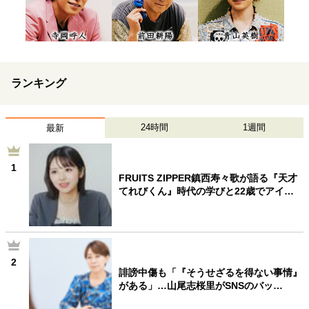
ランキング
24時間
1週間
最新
1
FRUITS ZIPPER鎮西寿々歌が語る『天才
てれびくん』時代の学びと22歳でアイ…
2
誹謗中傷も「『そうせざるを得ない事情』
がある」…山尾志桜里がSNSのバッ…