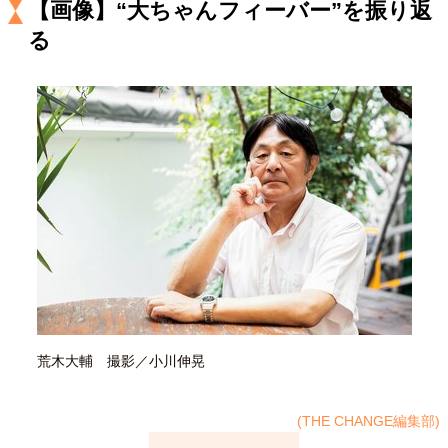
【画像】
“大ちゃんフィーバー”を振り返
キャリア・働き方
る
セカンドキャリアの描き方
独立という決断
大人の学び直し
ファーストキャリアを拓く
夢を掴む選択
経営・ビジネス
リーダーの流儀
変革の原動力
次世代へのバトン
トップが描く未来
マインドセット
重圧との向き合い方
一流のルーティン
20代の現在地
忘れられない言葉
10代・20代の土台
荒木大輔 撮影／小川伸晃
(THE CHANGE編集部)
ライフスタイル・生き方