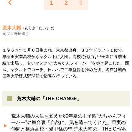
1
2
3
40代からの景色
美しさの哲学
パートナーとの歩み方
親になるということ
病が教えてくれたこと
移住という選択
熱狂できるもの
一生モノの愛用品
荒木大輔
私を彩るエッセンス
60代のネクストステージ
（あらき・だいすけ)
元プロ野球選手
70代のグランドデザイン
１９６４年５月６日生まれ。東京都出身。８３年ドラフト１位で、
早稲田実業高校からヤクルトに入団。高校時代には甲子園に５季連
社会・カルチャー・マネー
続で出場し、甘いマスクで“大ちゃんフィーバー”を巻き起こした。西
地域とつながる/お金との付き合い方
武、ヤクルトでコーチ、日ハムで二軍監督を務めた後、現在は城西
国際大学硬式野球部で指導を行っている。
荒木大輔の「THE CHANGE」
荒木大輔の人生を変えた80年夏の甲子園“大ちゃんフィ
ーバー”の舞台裏「自然に、気を遣ってくれた」早実の
仲間と横浜高校・愛甲猛の壁 荒木大輔の「THE CHAN