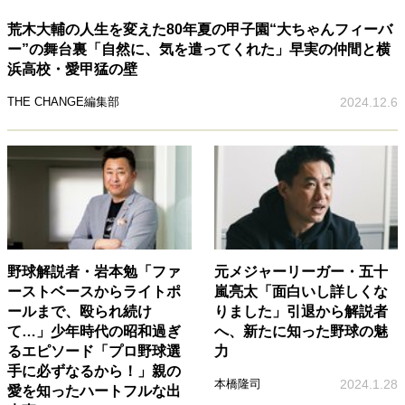
荒木大輔の人生を変えた80年夏の甲子園“大ちゃんフィーバ
ー”の舞台裏「自然に、気を遣ってくれた」早実の仲間と横
浜高校・愛甲猛の壁
THE CHANGE編集部
2024.12.6
野球解説者・岩本勉「ファ
元メジャーリーガー・五十
ーストベースからライトポ
嵐亮太「面白いし詳しくな
ールまで、殴られ続け
りました」引退から解説者
て…」少年時代の昭和過ぎ
へ、新たに知った野球の魅
るエピソード「プロ野球選
力
手に必ずなるから！」親の
本橋隆司
2024.1.28
愛を知ったハートフルな出