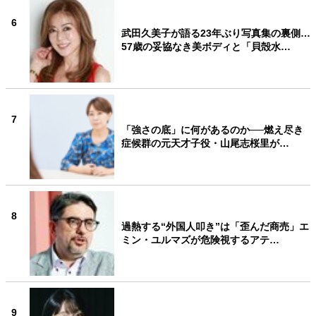
6
武田久美子が語る23年ぶり写真集の裏側…
57歳の妥協なき美ボディと「貝殻水…
7
「強さの底」に何があるのか──燃え尽き
症候群の元天才子役・山尾志桜里が…
8
過熱する“外国人叩き”は「歪んだ商売」エ
ミン・ユルマズが危険視するアテ…
9