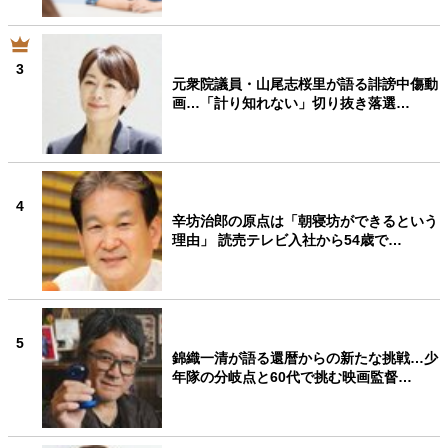
3
元衆院議員・山尾志桜里が語る誹謗中傷動
画…「計り知れない」切り抜き落選…
4
辛坊治郎の原点は「朝寝坊ができるという
理由」 読売テレビ入社から54歳で…
5
錦織一清が語る還暦からの新たな挑戦…少
年隊の分岐点と60代で挑む映画監督…