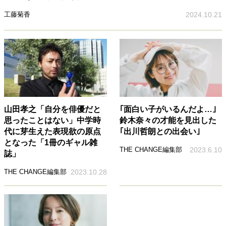
工藤菊香
2024.10.21
山田孝之「自分を俳優だと
｢面白い子がいるんだよ…｣
思ったことはない」中学時
鈴木奈々の才能を見出した
代に芽生えた表現欲の原点
｢出川哲朗との出会い｣
となった「1冊のギャル雑
THE CHANGE編集部
2023.6.10
誌」
THE CHANGE編集部
2023.10.28