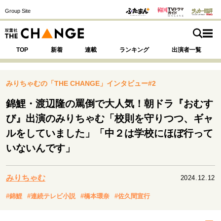
Group Site
TOP
新着
連載
ランキング
出演者一覧
みりちゃむの「THE CHANGE」インタビュー#2
錦鯉・渡辺隆の罵倒で大人気！朝ドラ『おむす
注目の記事テーマで探す
SPECIAL
び』出演のみりちゃむ「校則を守りつつ、ギャ
ルをしていました」「中２は学校にほぼ行って
いないんです」
サイトの核・哲学
運命を変えた出会い
決断の裏側
挫折からの再起
未知への挑戦
プロフェッショナルの矜持
みりちゃむ
2024.12.12
表現者の葛藤
人生が動いた日
10代の挫折と原点
#錦鯉
#連続テレビ小説
#橋本環奈
#佐久間宣行