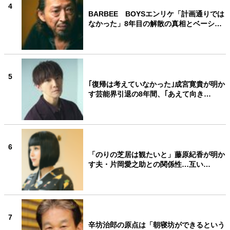
4
BARBEE BOYSエンリケ「計画通りでは
なかった」8年目の解散の真相とベーシ…
5
｢復帰は考えていなかった｣成宮寛貴が明か
す芸能界引退の8年間、｢あえて向き…
6
「のりの芝居は観たいと」藤原紀香が明か
す夫・片岡愛之助との関係性…互い…
7
辛坊治郎の原点は「朝寝坊ができるという