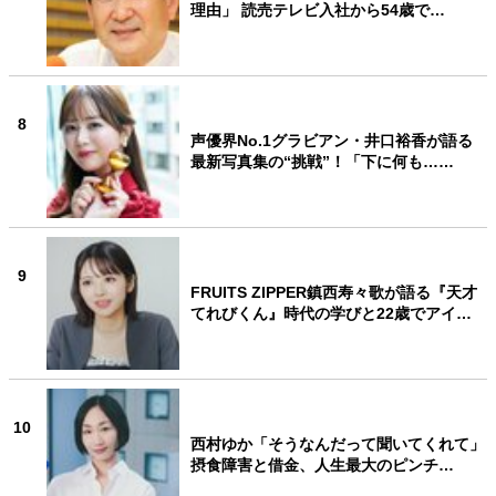
理由」 読売テレビ入社から54歳で…
8
声優界No.1グラビアン・井口裕香が語る
最新写真集の“挑戦”！「下に何も……
9
FRUITS ZIPPER鎮西寿々歌が語る『天才
てれびくん』時代の学びと22歳でアイ…
10
西村ゆか「そうなんだって聞いてくれて」
摂食障害と借金、人生最大のピンチ…