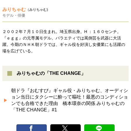
みりちゃむ
（みりちゃむ)
モデル・俳優
２００２年７月１０日生まれ。埼玉県出身。H ：１６０センチ。
『ｅｇｇ』の元専属モデル。バラエティでは罵倒芸を武器に大活
躍。今期のＮＨＫ朝ドラでは、ギャル役を好演し女優業にも活躍の
場を広げている。
みりちゃむの「THE CHANGE」
朝ドラ『おむすび』ギャル役・みりちゃむ、オーディシ
ョン当日にタクシーに酔って嘔吐！最悪のコンディショ
ンでも合格できた理由 橋本環奈の関係 みりちゃむの
「THE CHANGE」#1