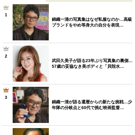
1
錦織一清の写真集はなぜ私服なのか…高級
ブランドをやめ等身大の自分を表現…
2
武田久美子が語る23年ぶり写真集の裏側…
57歳の妥協なき美ボディと「貝殻水…
3
錦織一清が語る還暦からの新たな挑戦…少
年隊の分岐点と60代で挑む映画監督…