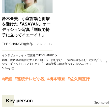
鈴木亜美、小室哲哉も衝撃
を受けた『ASAYAN』オー
ディション写真「制服で椅
子に立ってイエーイ！」
THE CHANGE編集部
2023.9.17
インタビューサイト 双葉社 THE CHANGE
錦鯉・渡辺隆の罵倒で大人気！朝ドラ『おむすび』出演のみりちゃむ「校則を守り
つつ、ギャルをしていました」「中２は学校にほぼ行っていないんです」
3ページ目
#錦鯉
#連続テレビ小説
#橋本環奈
#佐久間宣行
Key person
Sponsored