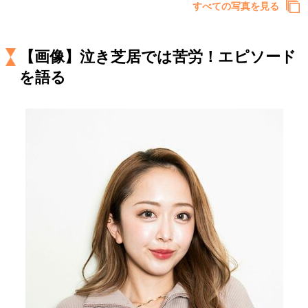
キャリア・働き方
すべての写真を見る
セカンドキャリアの描き方
独立という決断
大人の学び直し
ファーストキャリアを拓く
【画像】泣き芝居では苦労！エピソード
夢を掴む選択
を語る
経営・ビジネス
リーダーの流儀
変革の原動力
次世代へのバトン
トップが描く未来
マインドセット
重圧との向き合い方
一流のルーティン
20代の現在地
忘れられない言葉
10代・20代の土台
ライフスタイル・生き方