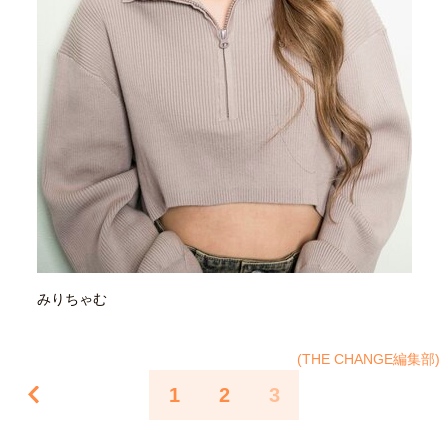
40代からの景色
50代のリアル
美しさの哲学
パートナーとの歩み方
親になるということ
病が教えてくれたこと
移住という選択
熱狂できるもの
一生モノの愛用品
私を彩るエッセンス
60代のネクストステージ
70代のグランドデザイン
社会・カルチャー・マネー
地域とつながる/お金との付き合い方
みりちゃむ
(THE CHANGE編集部)
1
2
3