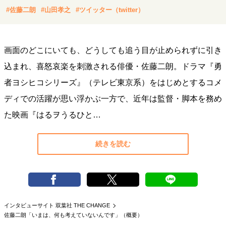
キャリア・働き方
#佐藤二朗
#山田孝之
#ツイッター（twitter）
セカンドキャリアの描き方
独立という決断
大人の学び直し
ファーストキャリアを拓く
夢を掴む選択
画面のどこにいても、どうしても追う目が止められずに引き
込まれ、喜怒哀楽を刺激される俳優・佐藤二朗。ドラマ『勇
者ヨシヒコシリーズ』（テレビ東京系）をはじめとするコメ
経営・ビジネス
ディでの活躍が思い浮かぶ一方で、近年は監督・脚本を務め
リーダーの流儀
変革の原動力
次世代へのバトン
トップが描く未来
た映画『はるヲうるひと…
続きを読む
マインドセット
重圧との向き合い方
一流のルーティン
20代の現在地
忘れられない言葉
10代・20代の土台
インタビューサイト 双葉社 THE CHANGE
佐藤二朗「いまは、何も考えていないんです」（概要）
ライフスタイル・生き方