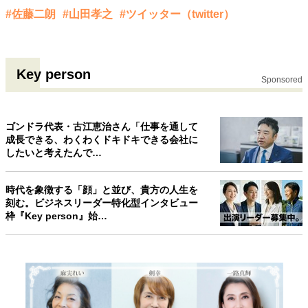
#佐藤二朗
#山田孝之
#ツイッター（twitter）
40代からの景色
50代のリアル
美しさの哲学
パートナーとの歩み方
親になるということ
病が教えてくれたこと
移住という選択
熱狂できるもの
一生モノの愛用品
Key person
Sponsored
私を彩るエッセンス
60代のネクストステージ
70代のグランドデザイン
ゴンドラ代表・古江恵治さん「仕事を通して
成長できる、わくわくドキドキできる会社に
社会・カルチャー・マネー
したいと考えたんで…
地域とつながる/お金との付き合い方
時代を象徴する「顔」と並び、貴方の人生を
刻む。ビジネスリーダー特化型インタビュー
枠『Key person』始…