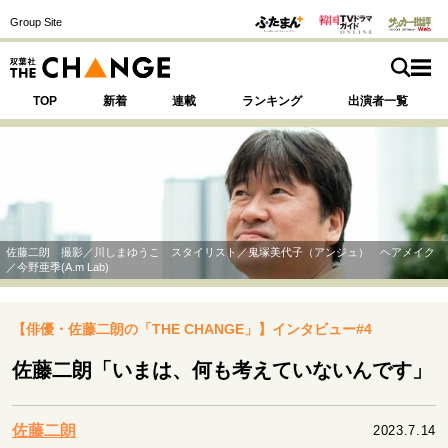
Group Site
TOP
新着
連載
ランキング
出演者一覧
注目の記事テーマで探す
SPECIAL
佐藤二朗 撮影／川しまゆうこ スタイリスト／鬼塚美代子（アンジュ） ヘアメイク
／今野亜季(A.m Lab)
サイトの核・哲学
【俳優・佐藤二朗の「THE CHANGE」】インタビュー#4
運命を変えた出会い
決断の裏側
挫折からの再起
未知への挑戦
プロフェッショナルの矜持
佐藤二朗「いまは、何も考えていないんです」
表現者の葛藤
人生が動いた日
10代の挫折と原点
佐藤二朗
2023.7.14