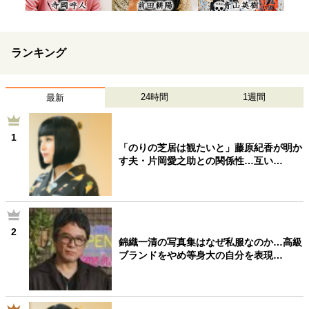
ランキング
24時間
1週間
最新
1
「のりの芝居は観たいと」藤原紀香が明か
す夫・片岡愛之助との関係性…互い…
2
錦織一清の写真集はなぜ私服なのか…高級
ブランドをやめ等身大の自分を表現…