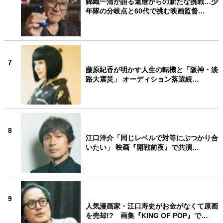
錦織一清が語る還暦からの新たな挑戦…少
年隊の分岐点と60代で挑む映画監督…
7
藤原紀香が明かす人生の転機と「阪神・淡
路大震災」 オーディション落選続…
8
江口洋介「同じレベルで対等にぶつかり合
いたい」 映画『開戦前夜』で共演…
9
人気漫画家・江口寿史がお金がなくて原画
を売却!? 画集『KING OF POP』で…