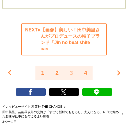
NEXT
【画像】美しい！田中美里さ
んがプロデュースの帽子ブラ
ンド「Jin no beat shite
cas…
1
2
3
4
インタビューサイト 双葉社 THE CHANGE
田中美里、芸能界以外の交流が「すごく新鮮でもあるし、支えになる」40代で始め
た趣味が仕事にも与えるよい影響
3ページ目