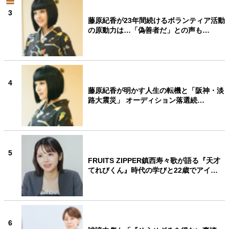
3
藤原紀香が23年間続けるボランティア活動
の原動力は…「偽善者だ」との声も…
4
藤原紀香が明かす人生の転機と「阪神・淡
路大震災」 オーディション落選続…
5
FRUITS ZIPPER鎮西寿々歌が語る『天才
てれびくん』時代の学びと22歳でアイ…
6