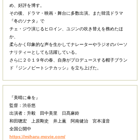
め、好評を博す。
その後、ドラマ・映画・舞台に多数出演。また韓流ドラマ
『冬のソナタ』で
チェ・ジウ演じるヒロイン、ユジンの吹き替えを務めたほ
か、
柔らかく印象的な声を生かしてナレーターやラジオのパーソ
ナリティーとしても活躍している。
さらに２０１９年の春、自身がプロデュースする帽子ブラン
ド『ジンノビートシテカッシ』を立ち上げた。
『美晴に傘を』
監督：渋谷悠
出演者：升毅 田中美里 日髙麻鈴
和田聰宏 上原剛史 井上薫 阿南健治 宮本凜音
全国公開中
https://miharu-movie.com/