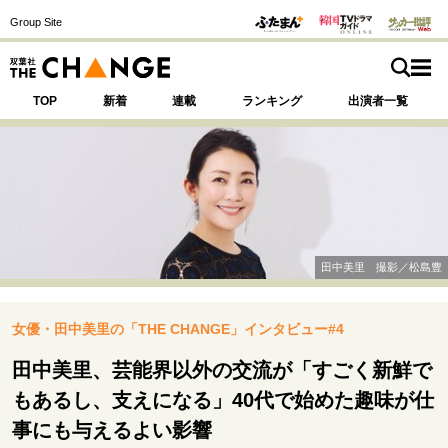
Group Site
TOP
新着
連載
ランキング
出演者一覧
注目の記事テーマで探す
SPECIAL
田中美里 撮影／松島豊
サイトの核・哲学
女優・田中美里の「THE CHANGE」インタビュー#4
運命を変えた出会い
決断の裏側
挫折からの再起
未知への挑戦
プロフェッショナルの矜持
田中美里、芸能界以外の交流が「すごく新鮮で
表現者の葛藤
人生が動いた日
10代の挫折と原点
もあるし、支えになる」40代で始めた趣味が仕
事にも与えるよい影響