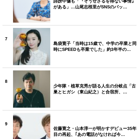
誹謗中傷も「『そうせざるを得ない事情』
がある」…山尾志桜里がSNSのバッ…
7
島袋寛子「当時は15歳で、中学の卒業と同
時にSPEEDも卒業でした」約3年半の…
8
少年隊・植草克秀が語る人生の分岐点「古
巣とヒガシ（東山紀之）と合宿所、…
9
佐藤寛之・山本淳一が明かすデビュー35年
目の再起、｢あの電話がなければ今…