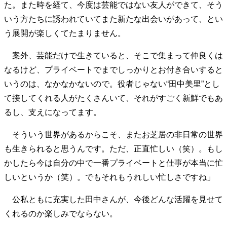
た。また時を経て、今度は芸能ではない友人ができて、そう
40代からの景色
50代のリアル
美しさの哲学
いう方たちに誘われていてまた新たな出会いがあって、とい
パートナーとの歩み方
親になるということ
う展開が楽しくてたまりません。
病が教えてくれたこと
移住という選択
熱狂できるもの
一生モノの愛用品
案外、芸能だけで生きていると、そこで集まって仲良くは
私を彩るエッセンス
60代のネクストステージ
なるけど、プライベートでまでしっかりとお付き合いすると
70代のグランドデザイン
いうのは、なかなかないので。役者じゃない“田中美里”とし
て接してくれる人がたくさんいて、それがすごく新鮮でもあ
るし、支えになってます。
社会・カルチャー・マネー
地域とつながる/お金との付き合い方
そういう世界があるからこそ、またお芝居の非日常の世界
も生きられると思うんです。ただ、正直忙しい（笑）。もし
かしたら今は自分の中で一番プライベートと仕事が本当に忙
しいというか（笑）。でもそれもうれしい忙しさですね」
公私ともに充実した田中さんが、今後どんな活躍を見せて
くれるのか楽しみでならない。