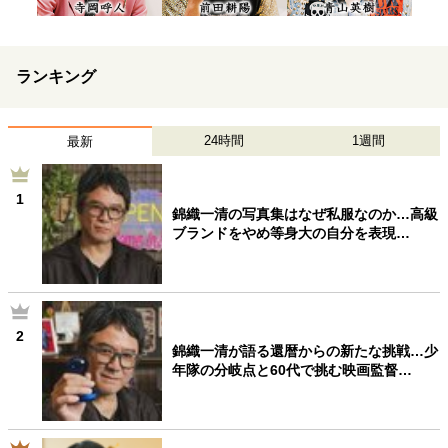
ランキング
24時間
1週間
最新
1
錦織一清の写真集はなぜ私服なのか…高級
ブランドをやめ等身大の自分を表現…
2
錦織一清が語る還暦からの新たな挑戦…少
年隊の分岐点と60代で挑む映画監督…