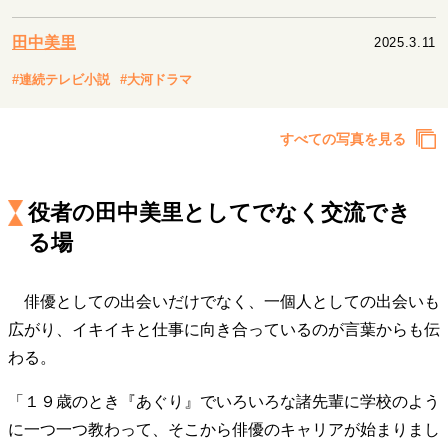
キャリア・働き方
セカンドキャリアの描き方
独立という決断
田中美里
2025.3.11
大人の学び直し
ファーストキャリアを拓く
#連続テレビ小説
#大河ドラマ
夢を掴む選択
すべての写真を見る
経営・ビジネス
リーダーの流儀
変革の原動力
次世代へのバトン
役者の田中美里としてでなく交流でき
トップが描く未来
る場
俳優としての出会いだけでなく、一個人としての出会いも
マインドセット
広がり、イキイキと仕事に向き合っているのが言葉からも伝
重圧との向き合い方
一流のルーティン
20代の現在地
わる。
忘れられない言葉
10代・20代の土台
「１９歳のとき『あぐり』でいろいろな諸先輩に学校のよう
に一つ一つ教わって、そこから俳優のキャリアが始まりまし
ライフスタイル・生き方