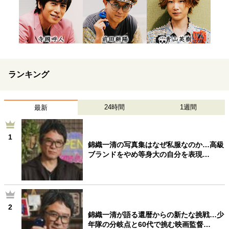
ランキング
24時間
1週間
最新
1
錦織一清の写真集はなぜ私服なのか…高級
ブランドをやめ等身大の自分を表現…
2
錦織一清が語る還暦からの新たな挑戦…少
年隊の分岐点と60代で挑む映画監督…