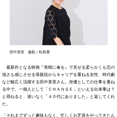
40代からの景色
50代のリアル
美しさの哲学
パートナーとの歩み方
親になるということ
病が教えてくれたこと
移住という選択
熱狂できるもの
一生モノの愛用品
私を彩るエッセンス
60代のネクストステージ
70代のグランドデザイン
田中美里 撮影／松島豊
社会・カルチャー・マネー
地域とつながる/お金との付き合い方
最新作となる映画『美晴に傘を』で見せる柔らかくも芯の
強さも感じさせる母親役からキャリアを重ねる女性、時代劇
など幅広く活躍する田中美里さん。俳優としての仕事を重ね
る中で、一個人として「ＣＨＡＮＧＥ」といえる出来事は？
と尋ねると、迷いなく「４０代にありました」と返してくれ
た。
「それまでずっと趣味もなく、忙しくお芝居をやってきたん