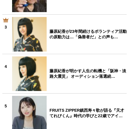
3
藤原紀香が23年間続けるボランティア活動
の原動力は…「偽善者だ」との声も…
4
藤原紀香が明かす人生の転機と「阪神・淡
路大震災」 オーディション落選続…
5
FRUITS ZIPPER鎮西寿々歌が語る『天才
てれびくん』時代の学びと22歳でアイ…