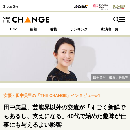
Group Site
TOP
新着
連載
ランキング
出演者一覧
注目の記事テーマで探す
SPECIAL
田中美里 撮影／松島豊
サイトの核・哲学
女優・田中美里の「THE CHANGE」インタビュー#4
運命を変えた出会い
決断の裏側
挫折からの再起
未知への挑戦
プロフェッショナルの矜持
田中美里、芸能界以外の交流が「すごく新鮮で
表現者の葛藤
人生が動いた日
10代の挫折と原点
もあるし、支えになる」40代で始めた趣味が仕
事にも与えるよい影響