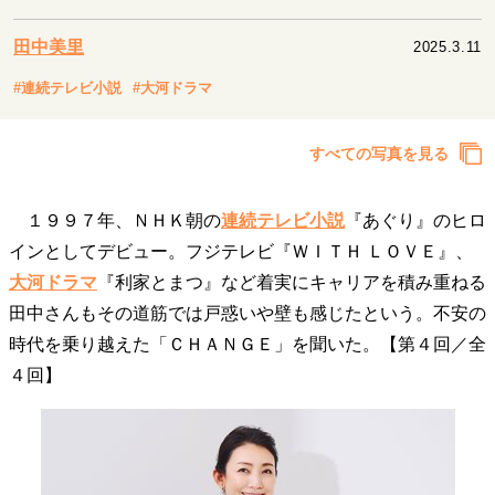
キャリア・働き方
セカンドキャリアの描き方
独立という決断
田中美里
2025.3.11
大人の学び直し
ファーストキャリアを拓く
#連続テレビ小説
#大河ドラマ
夢を掴む選択
すべての写真を見る
経営・ビジネス
１９９７年、ＮＨＫ朝の
連続テレビ小説
『あぐり』のヒロ
リーダーの流儀
変革の原動力
次世代へのバトン
トップが描く未来
インとしてデビュー。フジテレビ『ＷＩＴＨ ＬＯＶＥ』、
大河ドラマ
『利家とまつ』など着実にキャリアを積み重ねる
田中さんもその道筋では戸惑いや壁も感じたという。不安の
マインドセット
時代を乗り越えた「ＣＨＡＮＧＥ」を聞いた。【第４回／全
重圧との向き合い方
一流のルーティン
20代の現在地
４回】
忘れられない言葉
10代・20代の土台
ライフスタイル・生き方