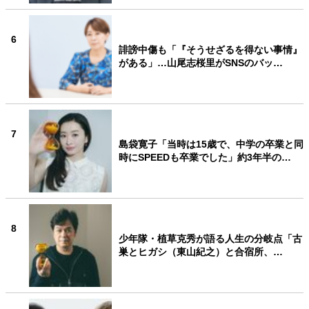
6
誹謗中傷も「『そうせざるを得ない事情』
がある」…山尾志桜里がSNSのバッ…
7
島袋寛子「当時は15歳で、中学の卒業と同
時にSPEEDも卒業でした」約3年半の…
8
少年隊・植草克秀が語る人生の分岐点「古
巣とヒガシ（東山紀之）と合宿所、…