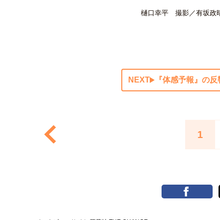
樋口幸平 撮影／有坂政
NEXT
『体感予報』の反
1