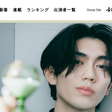
新着
連載
ランキング
出演者一覧
Group Site
運命を変えた出会い
決断の裏側
挫折からの再起
未知
表現者の葛藤
人生が動いた日
10代の挫折と原点
セカンドキャリアの描き方
独立という決断
大人の学び直し
夢を掴む選択