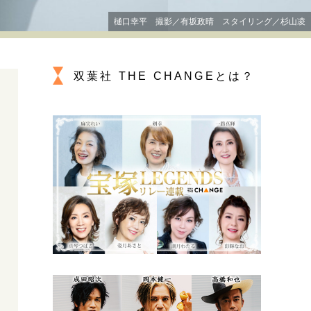
プが描く未来
樋口幸平 撮影／有坂政晴 スタイリング／杉山凌
忘れられない言葉
10代・20代の土台
双葉社 THE CHANGEとは？
親になるということ
一生モノの愛用品
デザイン