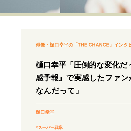
経営・ビジネス
マインドセット
ライフスタイル・生き方
俳優・樋口幸平の「THE CHANGE」インタ
樋口幸平「圧倒的な変化だ
感予報』で実感したファン
社会・カルチャー・マネー
なんだって」
樋口幸平
#スーパー戦隊