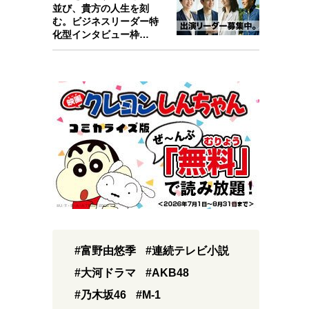
並び、貴方の人生を刻
む。ビジネスリーダー特
化型インタビュー枠
『Key person』始…
#富野由悠季
#連続テレビ小説
#大河ドラマ
#AKB48
#乃木坂46
#M-1