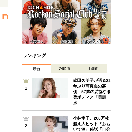
ランキング
24時間
1週間
最新
武田久美子が語る23
年ぶり写真集の裏
1
1
側…57歳の妥協なき
美ボディと「貝殻
水…
小林幸子、200万枚
2
超え大ヒット『おも
2
いで酒』秘話「自分