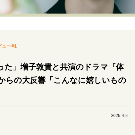
リーダーの流儀
変革の原動力
次世代へのバトン
トッ
重圧との向き合い方
一流のルーティン
20代の現在地
40代からの景色
美しさの哲学
パートナーとの歩み方
ビュー#1
病が教えてくれたこと
移住という選択
熱狂できるもの
私を彩るエッセンス
60代のネクストステージ
70代のグランド
った」増子敦貴と共演のドラマ『体
からの大反響「こんなに嬉しいもの
地域とつながる/お金との付き合い方
2025.4.8