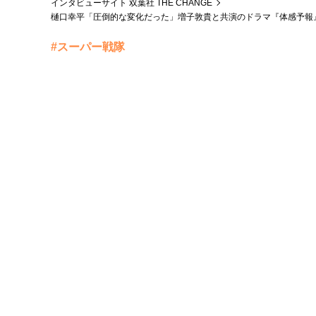
インタビューサイト 双葉社 THE CHANGE
樋口幸平「圧倒的な変化だった」増子敦貴と共演のドラマ『体感予報
#スーパー戦隊