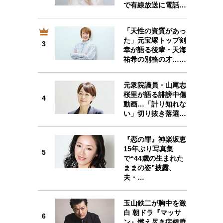
で有線放送に電話…
「天性の資質があっ
た」元宝塚トップ剣
3
3
幸が語る後輩・天海
祐希の別格の才……
元衆院議員・山尾志
桜里が語る誹謗中傷
4
動画…「計り知れな
4
い」切り抜き落選…
『恋の罪』神楽坂恵
15年ぶり写真集
5
で“44歳の生まれた
ままの姿”披露、
5
夫・…
玉山鉄二が胸中を激
白 朝ドラ『マッサ
6
ン』燃え尽き症候群