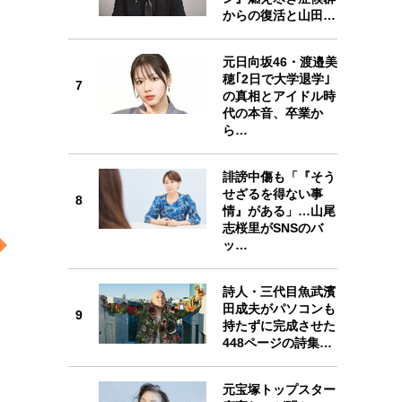
からの復活と山田…
6
元日向坂46・渡邉美
穂｢2日で大学退学｣
7
の真相とアイドル時
代の本音、卒業か
7
ら…
誹謗中傷も「『そう
せざるを得ない事
8
情』がある」…山尾
8
志桜里がSNSのバ
ッ…
詩人・三代目魚武濱
田成夫がパソコンも
9
9
持たずに完成させた
448ページの詩集…
元宝塚トップスター