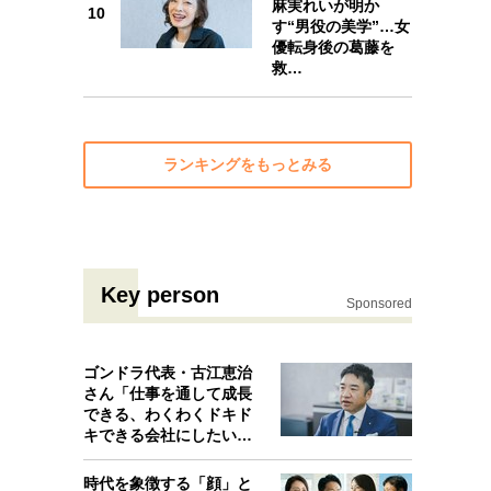
麻実れいが明か
10
10
す“男役の美学”…女
優転身後の葛藤を
救…
ランキングをもっとみる
Key person
Sponsored
ゴンドラ代表・古江恵治
さん「仕事を通して成長
できる、わくわくドキド
キできる会社にしたいと
考えたんで…
時代を象徴する「顔」と