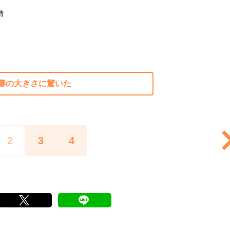
晴
響の大きさに驚いた
2
3
4