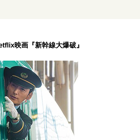
リーダーの流儀
変革の原動力
次世代へのバトン
トッ
重圧との向き合い方
一流のルーティン
20代の現在地
tflix映画『新幹線大爆破』
40代からの景色
50代のリアル
美しさの哲学
パートナ
病が教えてくれたこと
移住という選択
熱狂できるもの
私を彩るエッセンス
60代のネクストステージ
70代のグランド
地域とつながる/お金との付き合い方