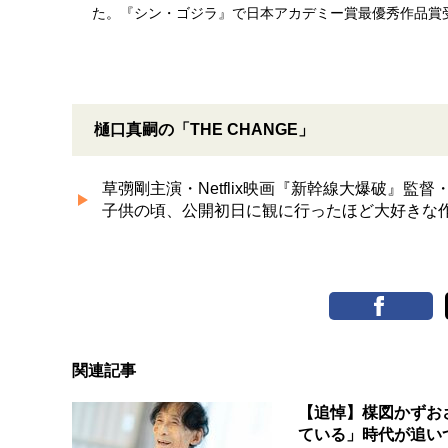
た。『シン・ゴジラ』で日本アカデミー賞最優秀作品賞
樋口真嗣の「THE CHANGE」
草彅剛主演・Netflix映画『新幹線大爆破』監
子供の頃、公開初日に観に行ったほど大好きな作品」
関連記事
【追悼】楳図かずお
ている」時代が追い