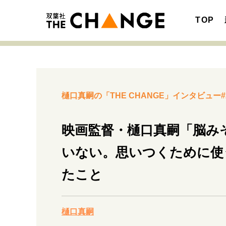
TOP
樋口真嗣の「THE CHANGE」インタビュー#
注目の記事テーマで探す
SPECIAL
映画監督・樋口真嗣「脳み
サイトの核・哲学
いない。思いつくために使
たこと
キャリア・働き方
樋口真嗣