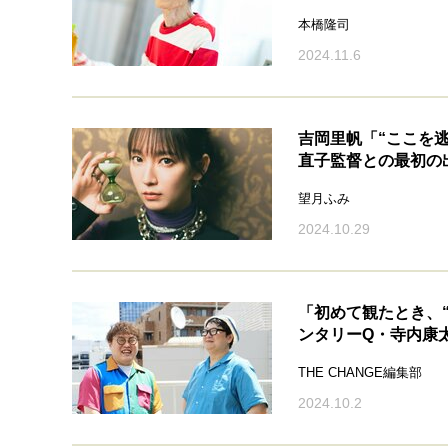
本橋隆司
2024.11.6
吉岡里帆「“ここを
直子監督との最初の出
望月ふみ
2024.10.29
「初めて観たとき、
ンタリーQ・寺内康
THE CHANGE編集部
2024.10.2