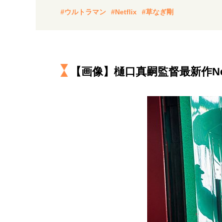
経営・ビジネス
#ウルトラマン
#Netflix
#草なぎ剛
マインドセット
【画像】
樋口真嗣監督最新作Ne
ライフスタイル・生き方
社会・カルチャー・マネー