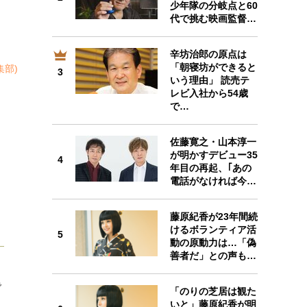
少年隊の分岐点と60
代で挑む映画監督…
辛坊治郎の原点は
「朝寝坊ができると
集部)
3
3
いう理由」 読売テ
レビ入社から54歳
で…
佐藤寛之・山本淳一
4
が明かすデビュー35
4
年目の再起、｢あの
電話がなければ今…
藤原紀香が23年間続
5
けるボランティア活
5
動の原動力は…「偽
善者だ」との声も…
で
「のりの芝居は観た
6
いと」藤原紀香が明