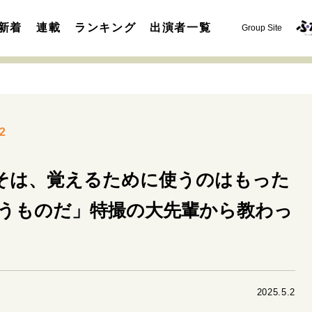
新着
連載
ランキング
出演者一覧
Group Site
2
そは、覚えるために使うのはもった
運命を変えた出会い
決断の裏側
挫折からの再起
未知
うものだ」特撮の大先輩から教わっ
表現者の葛藤
人生が動いた日
10代の挫折と原点
セカンドキャリアの描き方
独立という決断
大人の学び直し
夢を掴む選択
2025.5.2