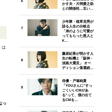
6
かす夫・片岡愛之助
との関係性…互い…
少年隊・植草克秀が
7
語る人生の分岐点
7
「弟のように可愛が
ってもらった恩人と
K…
』は
藤原紀香が明かす人
8
生の転機と「阪神・
8
淡路大震災」 オー
ディション落選続…
俳優・戸塚純貴
「YOUさんに“すっ
9
9
ごくいいCMがあ
る”って、僕の出て
るCMを…
なっ