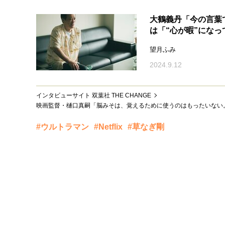
大鶴義丹「今の言葉
は「“心が暇”になっ
望月ふみ
2024.9.12
インタビューサイト 双葉社 THE CHANGE
映画監督・樋口真嗣「脳みそは、覚えるために使うのはもったいない
#ウルトラマン
#Netflix
#草なぎ剛