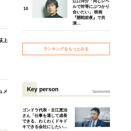
江口洋介「同じレベ
ルで対等にぶつかり
10
10
合いたい」 映画
『開戦前夜』で共
演…
荻上
ランキングをもっとみる
Key person
ュメ
Sponsored
ゴンドラ代表・古江恵治
さん「仕事を通して成長
できる、わくわくドキド
キできる会社にしたいと