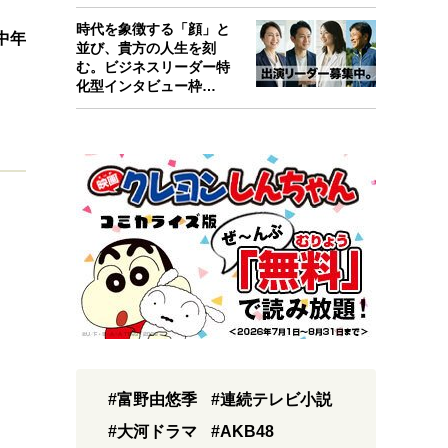
考えたんで…
時代を象徴する「顔」と
中年
並び、貴方の人生を刻
む。ビジネスリーダー特
化型インタビュー枠
『Key person』始…
#富野由悠季
#連続テレビ小説
#大河ドラマ
#AKB48