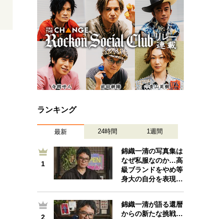
プが描く未来
忘れられない言葉
10代・20代の土台
ーとの歩み方
親になるということ
一生モノの愛用品
デザイン
ランキング
24時間
1週間
最新
錦織一清の写真集は
なぜ私服なのか…高
1
1
級ブランドをやめ等
身大の自分を表現…
錦織一清が語る還暦
からの新たな挑戦…
2
2