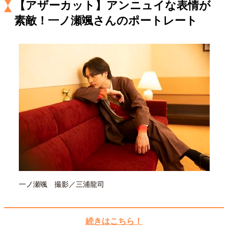
【アザーカット】アンニュイな表情が
キャリア・働き方
素敵！一ノ瀬颯さんのポートレート
セカンドキャリアの描き方
独立という決断
大人の学び直し
ファーストキャリアを拓く
夢を掴む選択
経営・ビジネス
リーダーの流儀
変革の原動力
次世代へのバトン
トップが描く未来
マインドセット
重圧との向き合い方
一流のルーティン
20代の現在地
忘れられない言葉
10代・20代の土台
一ノ瀬颯 撮影／三浦龍司
続きはこちら！
ライフスタイル・生き方