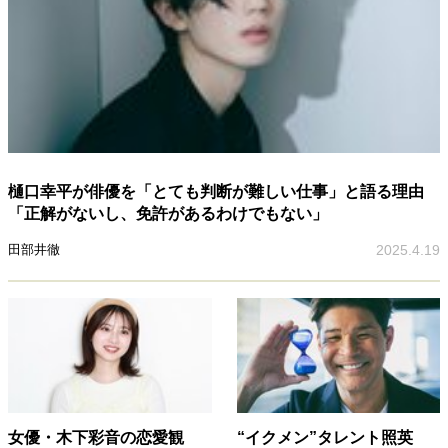
樋口幸平が俳優を「とても判断が難しい仕事」と語る理由
「正解がないし、免許があるわけでもない」
田部井徹
2025.4.19
女優・木下彩音の恋愛観
“イクメン”タレント照英