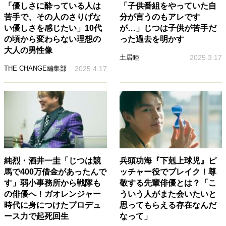
「優しさに酔っている人は
「子供番組をやっていた自
苦手で、その人のさりげな
分が言うのもアレです
い優しさを感じたい」10代
が…」じつは子供が苦手だ
の頃から変わらない理想の
った過去を明かす
大人の男性像
土居睦
2025.3.17
THE CHANGE編集部
2025.4.17
純烈・酒井一圭「じつは競
兵頭功海『下剋上球児』ピ
馬で400万借金があったんで
ッチャー役でブレイク！尊
す」弱小事務所から戦隊も
敬する先輩俳優とは？「こ
の俳優へ！ガオレンジャー
ういう人がまた会いたいと
時代に身につけたプロデュ
思ってもらえる存在なんだ
ース力で起死回生
なって」