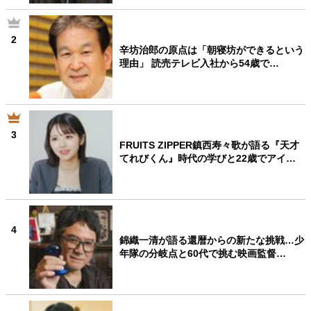
2
辛坊治郎の原点は「朝寝坊ができるという
理由」 読売テレビ入社から54歳で…
3
FRUITS ZIPPER鎮西寿々歌が語る『天才
てれびくん』時代の学びと22歳でアイ…
4
錦織一清が語る還暦からの新たな挑戦…少
年隊の分岐点と60代で挑む映画監督…