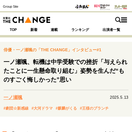
Group Site
TOP
新着
連載
ランキング
出演者一覧
俳優・一ノ瀬颯の「THE CHANGE」インタビュー#1
一ノ瀬颯、転機は中学受験での挫折「与えられ
注目の記事テーマで探す
SPECIAL
たことに一生懸命取り組む」姿勢を生んだ“も
のすごく悔しかった”思い
サイトの核・哲学
運命を変えた出会い
決断の裏側
挫折からの再起
一ノ瀬颯
2025.5.13
未知への挑戦
プロフェッショナルの矜持
#劇団☆新感線
#大河ドラマ
#麒麟がくる
#王様のブランチ
表現者の葛藤
人生が動いた日
10代の挫折と原点