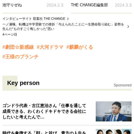
池守りぜね
2024.2.3
THE CHANGE編集部
2024.3.3
インタビューサイト 双葉社 THE CHANGE
一ノ瀬颯、転機は中学受験での挫折「与えられたことに一生懸命取り組む」姿勢を
生んだ“ものすごく悔しかった”思い
4ページ目
#劇団☆新感線
#大河ドラマ
#麒麟がくる
#王様のブランチ
Key person
Sponsored
ゴンドラ代表・古江恵治さん「仕事を通して
成長できる、わくわくドキドキできる会社に
したいと考えたんで…
時代を象徴する「顔」と並び、貴方の人生を