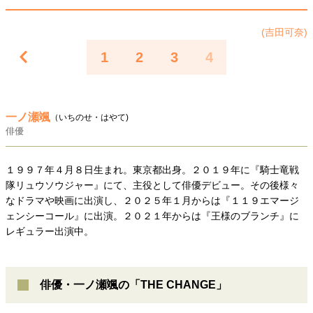
40代からの景色
50代のリアル
美しさの哲学
(吉田可奈)
パートナーとの歩み方
親になるということ
病が教えてくれたこと
移住という選択
1
2
3
4
熱狂できるもの
一生モノの愛用品
私を彩るエッセンス
60代のネクストステージ
70代のグランドデザイン
一ノ瀬颯
（いちのせ・はやて)
俳優
社会・カルチャー・マネー
１９９７年４月８日生まれ。東京都出身。２０１９年に『騎士竜戦
地域とつながる/お金との付き合い方
隊リュウソウジャー』にて、主役として俳優デビュー。その後様々
なドラマや映画に出演し、２０２５年１月からは『１１９エマージ
ェンシーコール』に出演。２０２１年からは『王様のブランチ』に
レギュラー出演中。
俳優・一ノ瀬颯の「THE CHANGE」