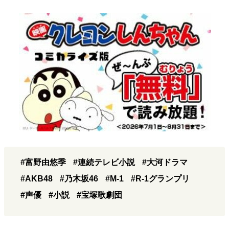
#富野由悠季
#連続テレビ小説
#大河ドラマ
#AKB48
#乃木坂46
#M-1
#R-1グランプリ
#声優
#小説
#宝塚歌劇団