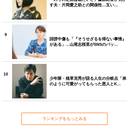
す夫・片岡愛之助との関係性…互い…
9
誹謗中傷も「『そうせざるを得ない事情』
がある」…山尾志桜里がSNSのバッ…
10
少年隊・植草克秀が語る人生の分岐点「弟
のように可愛がってもらった恩人とK…
ランキングをもっとみる