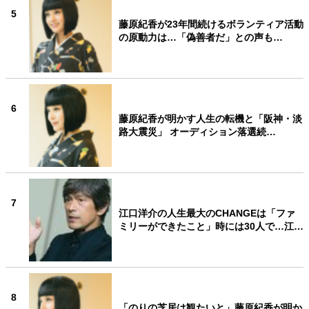
5
藤原紀香が23年間続けるボランティア活動
の原動力は…「偽善者だ」との声も…
6
藤原紀香が明かす人生の転機と「阪神・淡
路大震災」 オーディション落選続…
7
江口洋介の人生最大のCHANGEは「ファ
ミリーができたこと」時には30人で…江…
8
「のりの芝居は観たいと」藤原紀香が明か