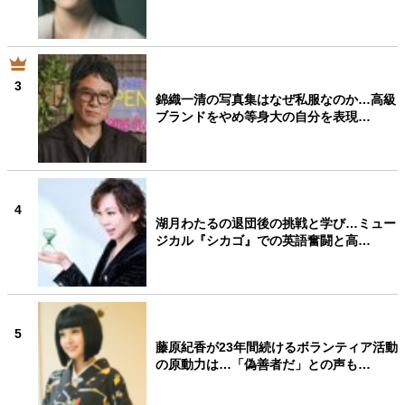
3
錦織一清の写真集はなぜ私服なのか…高級
ブランドをやめ等身大の自分を表現…
4
湖月わたるの退団後の挑戦と学び…ミュー
ジカル『シカゴ』での英語奮闘と高…
5
藤原紀香が23年間続けるボランティア活動
の原動力は…「偽善者だ」との声も…