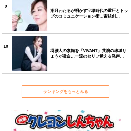
9
湖月わたるが明かす宝塚時代の重圧とトッ
プのコミュニケーション術…宙組創…
10
堺雅人の素顔を『VIVANT』共演の珠城り
ょうが激白…一流のセリフ覚え＆発声…
ランキングをもっとみる