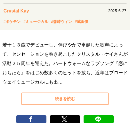
キャリア・働き方
Crystal Kay
2025.6.27
セカンドキャリアの描き方
独立という決断
大人の学び直し
ファーストキャリアを拓く
#ポケモン
#ミュージカル
#森崎ウィン
#城田優
夢を掴む選択
若干１３歳でデビューし、伸びやかで卓越した歌声によっ
経営・ビジネス
て、センセーションを巻き起こしたクリスタル・ケイさんが
リーダーの流儀
変革の原動力
次世代へのバトン
活動２５周年を迎えた。ハートウォームなラブソング『恋に
トップが描く未来
おちたら』をはじめ数多くのヒットを放ち、近年はブロード
ウェイミュージカルにも出…
マインドセット
重圧との向き合い方
一流のルーティン
20代の現在地
続きを読む
忘れられない言葉
10代・20代の土台
ライフスタイル・生き方