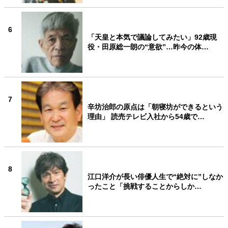
6
「天皇と本気で議論してみたい」92歳現
役・田原総一朗の“意欲”…昨今の体…
7
辛坊治郎の原点は「朝寝坊ができるという
理由」 読売テレビ入社から54歳で…
8
江口洋介が長い俳優人生で“絶対に”しなか
ったこと「挑戦することからしか…