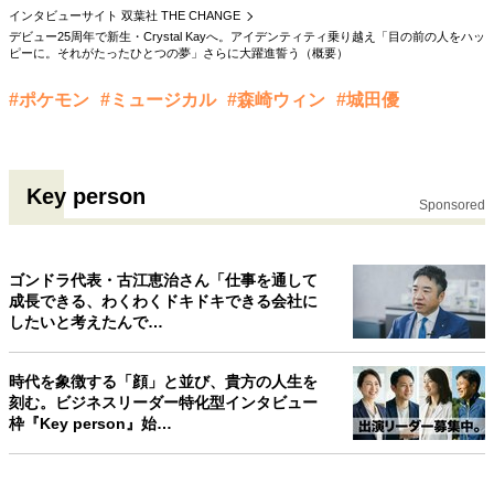
インタビューサイト 双葉社 THE CHANGE
40代からの景色
50代のリアル
美しさの哲学
デビュー25周年で新生・Crystal Kayへ。アイデンティティ乗り越え「目の前の人をハッ
パートナーとの歩み方
親になるということ
ピーに。それがたったひとつの夢」さらに大躍進誓う（概要）
病が教えてくれたこと
移住という選択
#ポケモン
#ミュージカル
#森崎ウィン
#城田優
熱狂できるもの
一生モノの愛用品
私を彩るエッセンス
60代のネクストステージ
70代のグランドデザイン
Key person
Sponsored
社会・カルチャー・マネー
ゴンドラ代表・古江恵治さん「仕事を通して
地域とつながる/お金との付き合い方
成長できる、わくわくドキドキできる会社に
したいと考えたんで…
時代を象徴する「顔」と並び、貴方の人生を
刻む。ビジネスリーダー特化型インタビュー
枠『Key person』始…