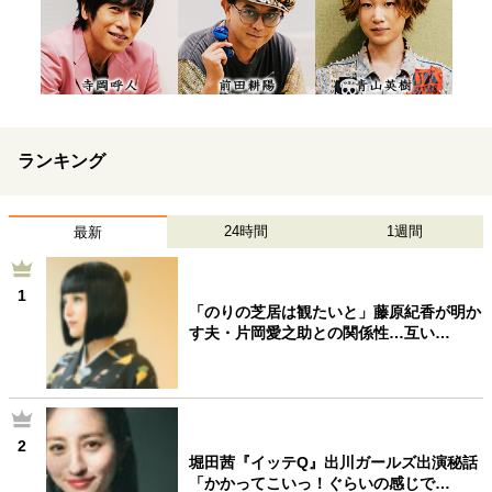
ランキング
24時間
1週間
最新
1
「のりの芝居は観たいと」藤原紀香が明か
す夫・片岡愛之助との関係性…互い…
2
堀田茜『イッテQ』出川ガールズ出演秘話
「かかってこいっ！ぐらいの感じで…