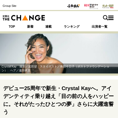
Group Site
TOP
新着
連載
ランキング
出演者一覧
注目の記事テーマで探す
SPECIAL
Crystal Kay 撮影／冨田望 スタイリスト／角田今日子（ポストファウンデーショ
ン） ヘア／遠田眞里
サイトの核・哲学
運命を変えた出会い
決断の裏側
挫折からの再起
デビュー25周年で新生・Crystal Kayへ。アイ
未知への挑戦
プロフェッショナルの矜持
デンティティ乗り越え「目の前の人をハッピー
表現者の葛藤
人生が動いた日
10代の挫折と原点
に。それがたったひとつの夢」さらに大躍進誓
う