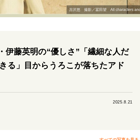
リーダーの流儀
変革の原動力
次世代へのバトン
トッ
吉沢悠 撮影／冨田望 All characters and elemen
重圧との向き合い方
一流のルーティン
20代の現在地
40代からの景色
50代のリアル
美しさの哲学
パートナ
・伊藤英明の“優しさ”「繊細な人だ
病が教えてくれたこと
移住という選択
熱狂できるもの
私を彩るエッセンス
60代のネクストステージ
70代のグランド
きる」目からうろこが落ちたアド
地域とつながる/お金との付き合い方
2025.8.21
すべての写真を見る