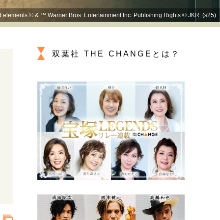
プが描く未来
ts © & ™ Warner Bros. Entertainment Inc. Publishing Rights © JKR. (s25)
忘れられない言葉
10代・20代の土台
双葉社 THE CHANGEとは？
ーとの歩み方
親になるということ
一生モノの愛用品
デザイン