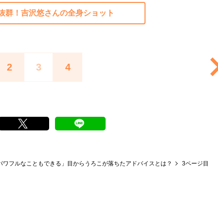
抜群！吉沢悠さんの全身ショット
2
3
4
、パワフルなこともできる」目からうろこが落ちたアドバイスとは？
3ページ目