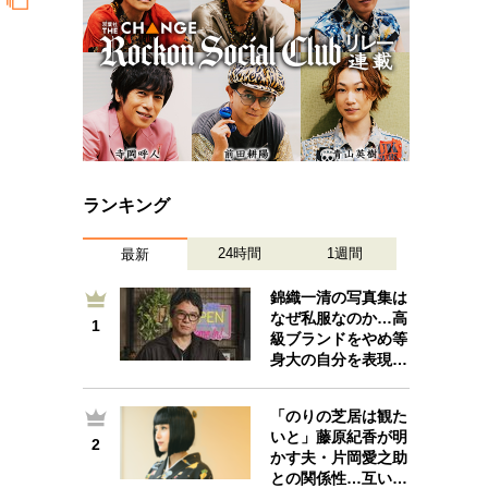
ランキング
24時間
1週間
最新
錦織一清の写真集は
なぜ私服なのか…高
1
1
級ブランドをやめ等
身大の自分を表現…
「のりの芝居は観た
いと」藤原紀香が明
2
2
かす夫・片岡愛之助
との関係性…互い…