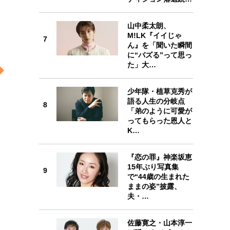
山中柔太朗、
M!LK『イイじゃ
7
7
ん』を「聞いた瞬間
に“バズる”って思っ
た」大…
少年隊・植草克秀が
語る人生の分岐点
8
8
「弟のように可愛が
ってもらった恩人と
K…
『恋の罪』神楽坂恵
15年ぶり写真集
9
9
で“44歳の生まれた
ままの姿”披露、
夫・…
佐藤寛之・山本淳一