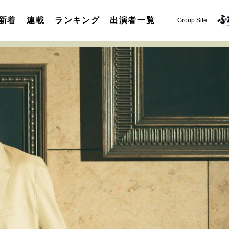
新着
連載
ランキング
出演者一覧
Group Site
運命を変えた出会い
決断の裏側
挫折からの再起
未知
表現者の葛藤
人生が動いた日
10代の挫折と原点
セカンドキャリアの描き方
独立という決断
大人の学び直し
夢を掴む選択