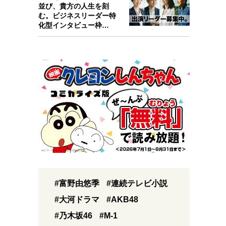
並び、貴方の人生を刻
む。ビジネスリーダー特
化型インタビュー枠
『Key person』始…
#富野由悠季
#連続テレビ小説
#大河ドラマ
#AKB48
#乃木坂46
#M-1