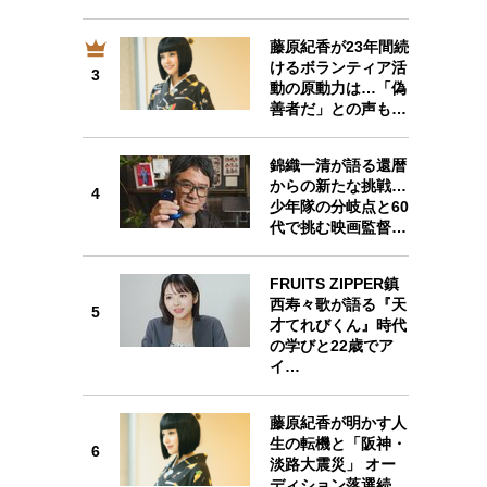
藤原紀香が23年間続
けるボランティア活
3
3
動の原動力は…「偽
善者だ」との声も…
錦織一清が語る還暦
からの新たな挑戦…
4
4
少年隊の分岐点と60
代で挑む映画監督…
FRUITS ZIPPER鎮
西寿々歌が語る『天
5
5
才てれびくん』時代
の学びと22歳でア
イ…
藤原紀香が明かす人
6
生の転機と「阪神・
6
淡路大震災」 オー
ディション落選続…