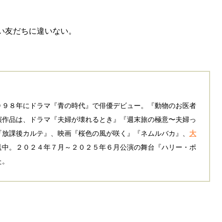
い友だちに違いない。
９９８年にドラマ『青の時代』で俳優デビュー。『動物のお医者
演作品は、ドラマ『夫婦が壊れるとき』『週末旅の極意〜夫婦っ
『放課後カルテ』、映画『桜色の風が咲く』『ネムルバカ』、
大
送中。２０２４年７月～２０２５年６月公演の舞台『ハリー・ポ
た。