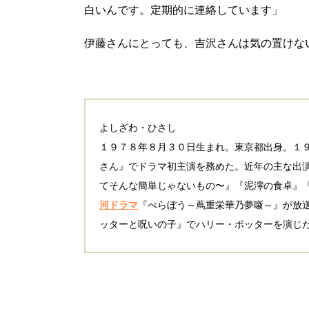
白いんです。定期的に連絡しています」
伊藤さんにとっても、吉沢さんは気の置けな
よしざわ・ひさし
１９７８年８月３０日生まれ。東京都出身。１
さん』でドラマ初主演を務めた。近年の主な出
てそんな簡単じゃないもの〜』『泥濘の食卓』
河ドラマ
『べらぼう～蔦重栄華乃夢噺～』が放
ッターと呪いの子』でハリー・ポッターを演じ