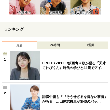
ランキング
24時間
1週間
最新
1
FRUITS ZIPPER鎮西寿々歌が語る『天才
てれびくん』時代の学びと22歳でアイ…
2
誹謗中傷も「『そうせざるを得ない事情』
がある」…山尾志桜里がSNSのバッ…