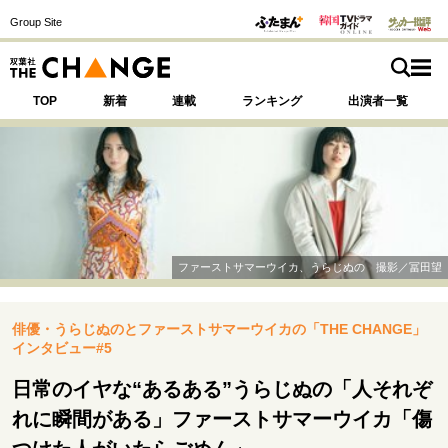
Group Site
TOP
新着
連載
ランキング
出演者一覧
注目の記事テーマで探す
SPECIAL
ファーストサマーウイカ、うらじぬの 撮影／冨田望
サイトの核・哲学
俳優・うらじぬのとファーストサマーウイカの「THE CHANGE」
運命を変えた出会い
決断の裏側
挫折からの再起
インタビュー#5
未知への挑戦
プロフェッショナルの矜持
表現者の葛藤
人生が動いた日
10代の挫折と原点
日常のイヤな“あるある”うらじぬの「人それぞ
れに瞬間がある」ファーストサマーウイカ「傷