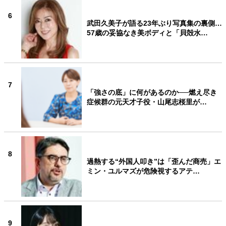
6
武田久美子が語る23年ぶり写真集の裏側…
57歳の妥協なき美ボディと「貝殻水…
7
「強さの底」に何があるのか──燃え尽き
症候群の元天才子役・山尾志桜里が…
8
過熱する“外国人叩き”は「歪んだ商売」エ
ミン・ユルマズが危険視するアテ…
9