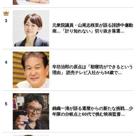
3
元衆院議員・山尾志桜里が語る誹謗中傷動
画…「計り知れない」切り抜き落選…
4
辛坊治郎の原点は「朝寝坊ができるという
理由」 読売テレビ入社から54歳で…
5
錦織一清が語る還暦からの新たな挑戦…少
年隊の分岐点と60代で挑む映画監督…