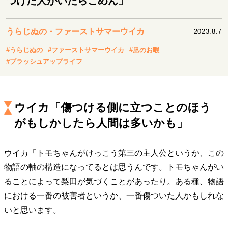
つけた人がいたらごめん」
キャリア・働き方
セカンドキャリアの描き方
独立という決断
うらじぬの・ファーストサマーウイカ
2023.8.7
大人の学び直し
ファーストキャリアを拓く
夢を掴む選択
#うらじぬの
#ファーストサマーウイカ
#凪のお暇
#ブラッシュアップライフ
経営・ビジネス
リーダーの流儀
変革の原動力
次世代へのバトン
ウイカ「傷つける側に立つことのほう
トップが描く未来
がもしかしたら人間は多いかも」
ウイカ「トモちゃんがけっこう第三の主人公というか、この
マインドセット
物語の軸の構造になってるとは思うんです。トモちゃんがい
重圧との向き合い方
一流のルーティン
20代の現在地
ることによって梨田が気づくことがあったり。ある種、物語
忘れられない言葉
10代・20代の土台
における一番の被害者というか、一番傷ついた人かもしれな
いと思います。
ライフスタイル・生き方