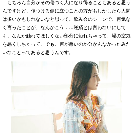
もちろん自分がその傷つく人になり得ることもあると思う
40代からの景色
美しさの哲学
パートナーとの歩み方
んですけど、傷つける側に立つことの方がもしかしたら人間
親になるということ
病が教えてくれたこと
は多いかもしれないなと思って。飲み会のシーンで、何気な
移住という選択
熱狂できるもの
一生モノの愛用品
く言ったことが、なんかこう……逆鱗とは言わないにして
私を彩るエッセンス
60代のネクストステージ
70代のグランドデザイン
も、なんか触れてほしくない部分に触れちゃって、場の空気
を悪くしちゃって。でも、何が悪いのか分かんなかったみた
いなことってあると思うんです。
社会・カルチャー・マネー
地域とつながる/お金との付き合い方