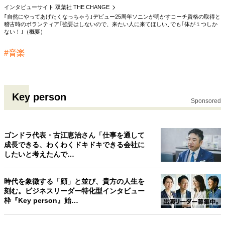
インタビューサイト 双葉社 THE CHANGE
40代からの景色
50代のリアル
美しさの哲学
｢自然にやってあげたくなっちゃう｣デビュー25周年ソニンが明かすコーチ資格の取得と
パートナーとの歩み方
親になるということ
稽古時のボランティア｢強要はしないので、来たい人に来てほしい｣でも｢体が１つしか
ない！｣（概要）
病が教えてくれたこと
移住という選択
熱狂できるもの
一生モノの愛用品
#音楽
私を彩るエッセンス
60代のネクストステージ
70代のグランドデザイン
Key person
Sponsored
社会・カルチャー・マネー
地域とつながる/お金との付き合い方
ゴンドラ代表・古江恵治さん「仕事を通して
成長できる、わくわくドキドキできる会社に
したいと考えたんで…
時代を象徴する「顔」と並び、貴方の人生を
刻む。ビジネスリーダー特化型インタビュー
枠『Key person』始…