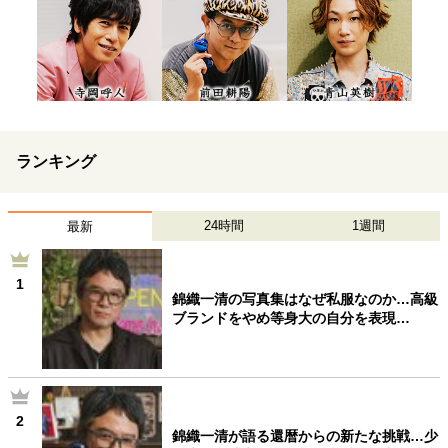
ランキング
24時間
1週間
最新
1
錦織一清の写真集はなぜ私服なのか…高級
ブランドをやめ等身大の自分を表現…
2
錦織一清が語る還暦からの新たな挑戦…少