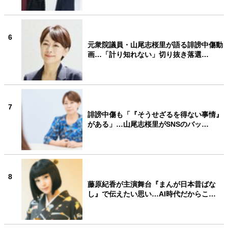
6
元衆院議員・山尾志桜里が語る誹謗中傷動
画…「計り知れない」切り抜き落選…
7
誹謗中傷も「『そうせざるを得ない事情』
がある」…山尾志桜里がSNSのバッ…
8
藤原紀香が主演舞台『まんが日本昔ばな
し』で伝えたい思い…AI時代だからこ…