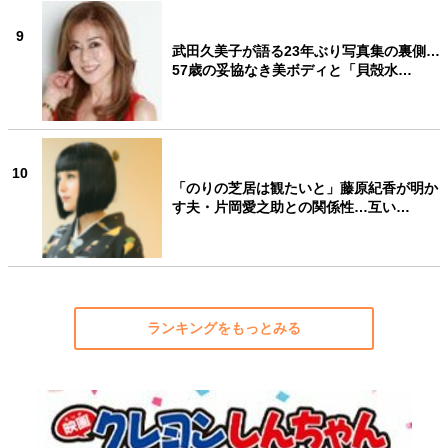
9
武田久美子が語る23年ぶり写真集の裏側…
57歳の妥協なき美ボディと「貝殻水…
10
「のりの芝居は観たいと」藤原紀香が明か
す夫・片岡愛之助との関係性…互い…
ランキングをもっとみる