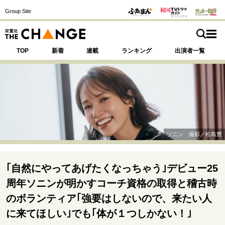
Group Site
TOP
新着
連載
ランキング
出演者一覧
注目の記事テーマで探す
SPECIAL
ソニン 撮影／松島豊
サイトの核・哲学
運命を変えた出会い
決断の裏側
挫折からの再起
｢自然にやってあげたくなっちゃう｣デビュー25
未知への挑戦
プロフェッショナルの矜持
周年ソニンが明かすコーチ資格の取得と稽古時
表現者の葛藤
人生が動いた日
10代の挫折と原点
のボランティア｢強要はしないので、来たい人
に来てほしい｣でも｢体が１つしかない！｣