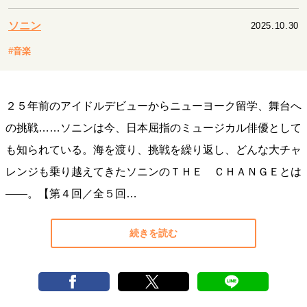
キャリア・働き方
ソニン
2025.10.30
セカンドキャリアの描き方
独立という決断
大人の学び直し
ファーストキャリアを拓く
#音楽
夢を掴む選択
２５年前のアイドルデビューからニューヨーク留学、舞台へ
経営・ビジネス
の挑戦……ソニンは今、日本屈指のミュージカル俳優として
リーダーの流儀
変革の原動力
次世代へのバトン
も知られている。海を渡り、挑戦を繰り返し、どんな大チャ
トップが描く未来
レンジも乗り越えてきたソニンのＴＨＥ ＣＨＡＮＧＥとは
――。【第４回／全５回…
マインドセット
重圧との向き合い方
一流のルーティン
20代の現在地
続きを読む
忘れられない言葉
10代・20代の土台
ライフスタイル・生き方