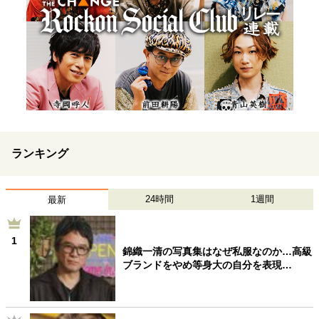
ランキング
24時間
1週間
最新
1
錦織一清の写真集はなぜ私服なのか…高級
ブランドをやめ等身大の自分を表現…