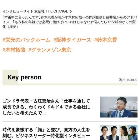
40代からの景色
50代のリアル
美しさの哲学
インタビューサイト 双葉社 THE CHANGE
パートナーとの歩み方
親になるということ
｢本番中に言ったんです｣鈴木京香が明かす木村拓哉への作詞提供と藤井隆からのアドバ
病が教えてくれたこと
移住という選択
イス、｢もう私の年齢では必死に働けばいいわけじゃない｣“悩んだらYES”精神からの変
化（概要）
熱狂できるもの
一生モノの愛用品
私を彩るエッセンス
60代のネクストステージ
#栄光のバックホーム
#阪神タイガース
#鈴木京香
70代のグランドデザイン
#木村拓哉
#グランメゾン東京
社会・カルチャー・マネー
Key person
地域とつながる/お金との付き合い方
Sponsored
ゴンドラ代表・古江恵治さん「仕事を通して
成長できる、わくわくドキドキできる会社に
したいと考えたんで…
時代を象徴する「顔」と並び、貴方の人生を
刻む。ビジネスリーダー特化型インタビュー