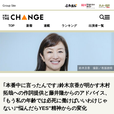
Group Site
TOP
新着
連載
ランキング
出演者一覧
注目の記事テーマで探す
SPECIAL
鈴木京香 撮影／有坂政晴
サイトの核・哲学
運命を変えた出会い
決断の裏側
挫折からの再起
｢本番中に言ったんです｣鈴木京香が明かす木村
未知への挑戦
プロフェッショナルの矜持
拓哉への作詞提供と藤井隆からのアドバイス、
表現者の葛藤
人生が動いた日
10代の挫折と原点
｢もう私の年齢では必死に働けばいいわけじゃ
ない｣“悩んだらYES”精神からの変化