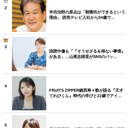
2
辛坊治郎の原点は「朝寝坊ができるという
理由」 読売テレビ入社から54歳で…
3
誹謗中傷も「『そうせざるを得ない事情』
がある」…山尾志桜里がSNSのバッ…
4
FRUITS ZIPPER鎮西寿々歌が語る『天才
てれびくん』時代の学びと22歳でアイ…
5