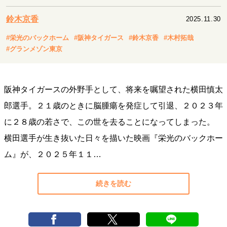
キャリア・働き方
鈴木京香
2025.11.30
セカンドキャリアの描き方
独立という決断
大人の学び直し
ファーストキャリアを拓く
#栄光のバックホーム
#阪神タイガース
#鈴木京香
#木村拓哉
夢を掴む選択
#グランメゾン東京
経営・ビジネス
阪神タイガースの外野手として、将来を嘱望された横田慎太
リーダーの流儀
変革の原動力
次世代へのバトン
郎選手。２１歳のときに脳腫瘍を発症して引退、２０２３年
トップが描く未来
に２８歳の若さで、この世を去ることになってしまった。
横田選手が生き抜いた日々を描いた映画『栄光のバックホー
マインドセット
ム』が、２０２５年１１…
重圧との向き合い方
一流のルーティン
20代の現在地
忘れられない言葉
10代・20代の土台
続きを読む
ライフスタイル・生き方