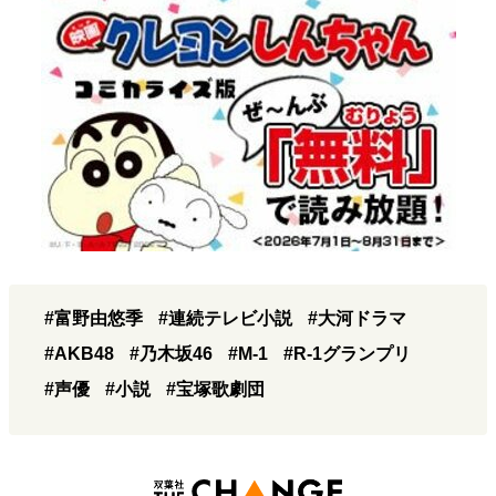
#富野由悠季
#連続テレビ小説
#大河ドラマ
#AKB48
#乃木坂46
#M-1
#R-1グランプリ
#声優
#小説
#宝塚歌劇団