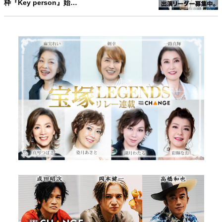
枠『Key person』始…