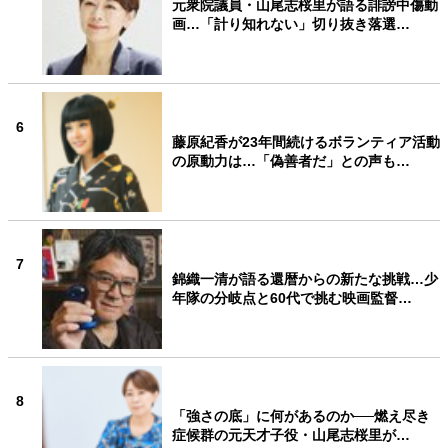
元衆院議員・山尾志桜里が語る誹謗中傷動
画…「計り知れない」切り抜き落選…
6
藤原紀香が23年間続けるボランティア活動
の原動力は…「偽善者だ」との声も…
7
錦織一清が語る還暦からの新たな挑戦…少
年隊の分岐点と60代で挑む映画監督…
8
「強さの底」に何があるのか──燃え尽き
症候群の元天才子役・山尾志桜里が…