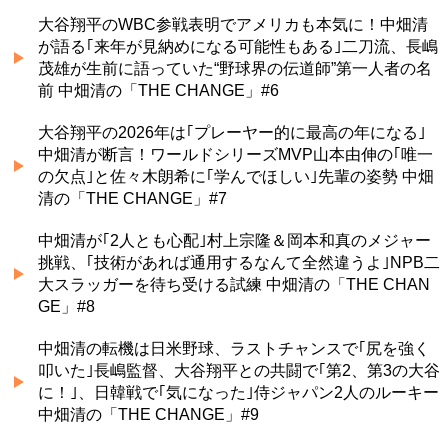
大谷翔平のWBC参戦表明でアメリカも本気に！中畑清
が語る｢来年が見納めになる可能性もある｣二刀流、長嶋
茂雄が生前に語っていた“野球界の伝道師”第一人者の名
前 中畑清の「THE CHANGE」#6
大谷翔平の2026年は｢プレーヤー的に最高の年になる｣
中畑清が断言！ワールドシリーズMVP山本由伸の｢唯一
の欠点｣と佐々木朗希に｢学んでほしい｣先輩の姿勢 中畑
清の「THE CHANGE」#7
中畑清が｢2人とも心配｣村上宗隆＆岡本和真のメジャー
挑戦、｢技術があれば通用するなんて全然違うよ｣NPB二
大スラッガーを待ち受ける試練 中畑清の「THE CHAN
GE」#8
中畑清の転機は日米野球、ラストチャンスで｢尻を強く
叩いた｣長嶋監督、大谷翔平との共闘で｢第2、第3の大谷
に！｣、日韓戦で｢気になった｣侍ジャパン2人のルーキー
中畑清の「THE CHANGE」#9