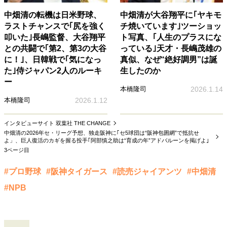
中畑清の転機は日米野球、
中畑清が大谷翔平に｢ヤキモ
ラストチャンスで｢尻を強く
チ焼いています｣ツーショッ
叩いた｣長嶋監督、大谷翔平
ト写真、｢人生のプラスにな
との共闘で｢第2、第3の大谷
っている｣天才・長嶋茂雄の
に！｣、日韓戦で｢気になっ
真似、なぜ“絶好調男”は誕
た｣侍ジャパン2人のルーキ
生したのか
ー
本橋隆司
2026.1.14
本橋隆司
2026.1.12
インタビューサイト 双葉社 THE CHANGE
中畑清の2026年セ・リーグ予想、独走阪神に｢セ5球団は“阪神包囲網”で抵抗せ
よ」、巨人復活のカギを握る投手｢阿部慎之助は“育成の年”アドバルーンを掲げよ｣
3ページ目
#プロ野球
#阪神タイガース
#読売ジャイアンツ
#中畑清
#NPB