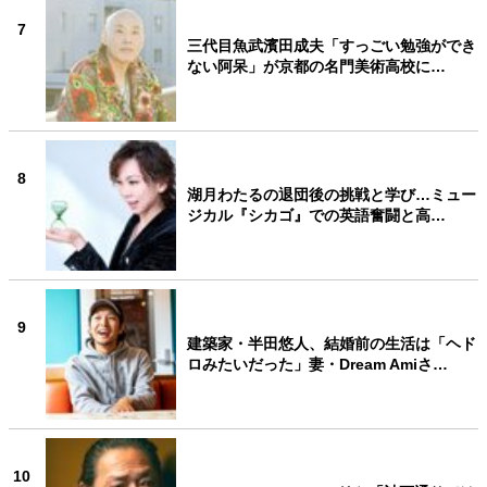
7
三代目魚武濱田成夫「すっごい勉強ができ
ない阿呆」が京都の名門美術高校に…
8
湖月わたるの退団後の挑戦と学び…ミュー
ジカル『シカゴ』での英語奮闘と高…
9
建築家・半田悠人、結婚前の生活は「ヘド
ロみたいだった」妻・Dream Amiさ…
10