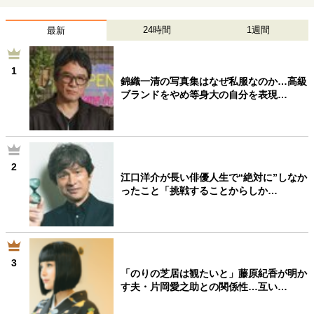
24時間
1週間
最新
1
錦織一清の写真集はなぜ私服なのか…高級
ブランドをやめ等身大の自分を表現…
2
江口洋介が長い俳優人生で“絶対に”しなか
ったこと「挑戦することからしか…
3
「のりの芝居は観たいと」藤原紀香が明か
す夫・片岡愛之助との関係性…互い…