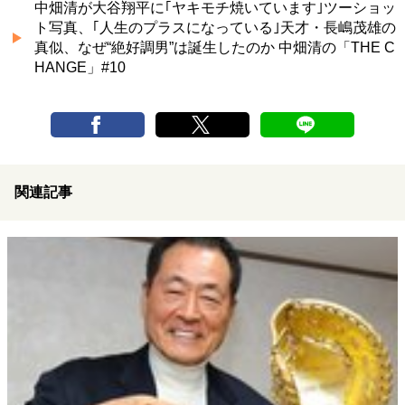
中畑清が大谷翔平に｢ヤキモチ焼いています｣ツーショッ
ト写真、｢人生のプラスになっている｣天才・長嶋茂雄の
真似、なぜ“絶好調男”は誕生したのか 中畑清の「THE C
HANGE」#10
関連記事