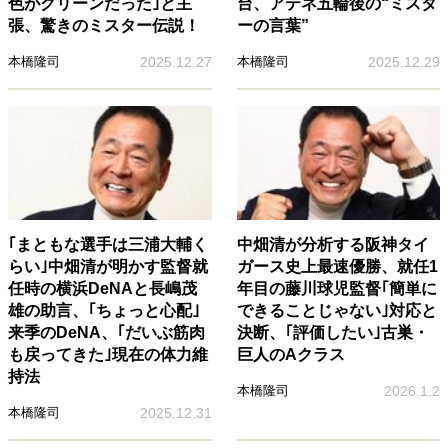
色がグリーンだった｣と主
台、アテネ五輪後の“ミスタ
張、驚きのミスター伝説！
ーの言葉”
本橋隆司
2025.12.27
本橋隆司
2025.12.29
｢まともな選手は三浦大輔く
中畑清が分析する阪神タイ
らい｣中畑清が明かす監督就
ガース史上最速優勝、就任1
任時の横浜DeNAと長嶋茂
年目の藤川球児監督｢簡単に
雄の助言、｢ちょっと心配｣
できることじゃない｣対応と
来季のDeNA、｢だいぶ筋肉
決断、｢評価したい｣古巣・
も戻ってきた｣現在の体力維
巨人のAクラス
持法
本橋隆司
2026.1.2
本橋隆司
2025.12.31