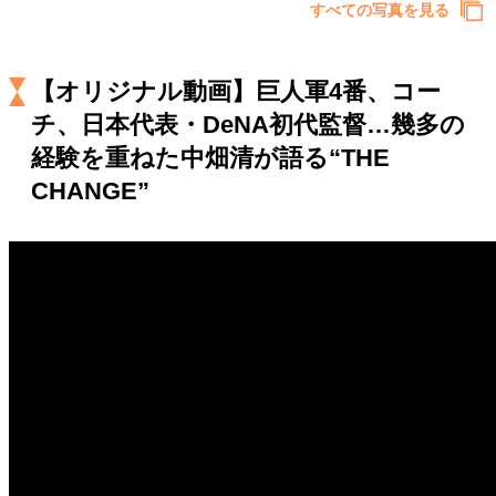
キャリア・働き方
すべての写真を見る
セカンドキャリアの描き方
独立という決断
大人の学び直し
ファーストキャリアを拓く
【オリジナル動画】巨人軍4番、コー
夢を掴む選択
チ、日本代表・DeNA初代監督…幾多の
経験を重ねた中畑清が語る“THE
経営・ビジネス
CHANGE”
リーダーの流儀
変革の原動力
次世代へのバトン
トップが描く未来
マインドセット
重圧との向き合い方
一流のルーティン
20代の現在地
忘れられない言葉
10代・20代の土台
ライフスタイル・生き方