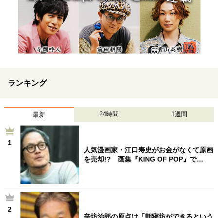
ランキング
24時間
1週間
最新
1
人気漫画家・江口寿史がお金がなくて原画
を売却!? 画集『KING OF POP』で…
2
辛坊治郎の原点は「朝寝坊ができるという