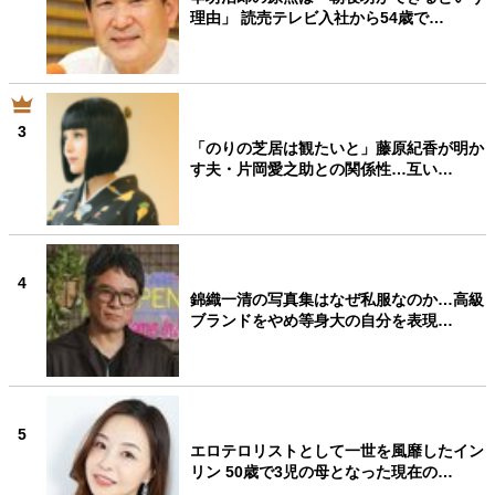
理由」 読売テレビ入社から54歳で…
3
「のりの芝居は観たいと」藤原紀香が明か
す夫・片岡愛之助との関係性…互い…
4
錦織一清の写真集はなぜ私服なのか…高級
ブランドをやめ等身大の自分を表現…
5
エロテロリストとして一世を風靡したイン
リン 50歳で3児の母となった現在の…