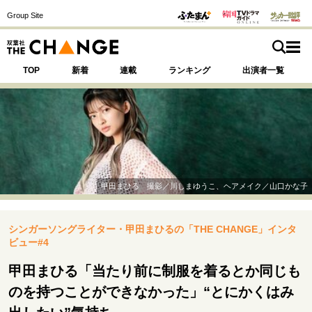
Group Site
TOP
新着
連載
ランキング
出演者一覧
注目の記事テーマで探す
SPECIAL
甲田まひる 撮影／川しまゆうこ、ヘアメイク／山口かな子
サイトの核・哲学
シンガーソングライター・甲田まひるの「THE CHANGE」インタ
運命を変えた出会い
決断の裏側
挫折からの再起
ビュー#4
未知への挑戦
プロフェッショナルの矜持
表現者の葛藤
人生が動いた日
10代の挫折と原点
甲田まひる「当たり前に制服を着るとか同じも
のを持つことができなかった」“とにかくはみ