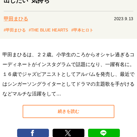
出したい”気持ち
キャリア・働き方
セカンドキャリアの描き方
独立という決断
甲田まひる
2023.9.13
大人の学び直し
ファーストキャリアを拓く
夢を掴む選択
#甲田まひる
#THE BLUE HEARTS
#甲本ヒロト
経営・ビジネス
甲田まひるは、２２歳。小学生のころからオシャレ過ぎるコ
リーダーの流儀
変革の原動力
次世代へのバトン
ーディネートがインスタグラムで話題になり、一躍有名に。
トップが描く未来
１６歳でジャズピアニストとしてアルバムを発売し、最近で
はシンガーソングライターとしてドラマの主題歌を手がける
マインドセット
などマルチな活躍をして…
重圧との向き合い方
一流のルーティン
20代の現在地
忘れられない言葉
10代・20代の土台
続きを読む
ライフスタイル・生き方