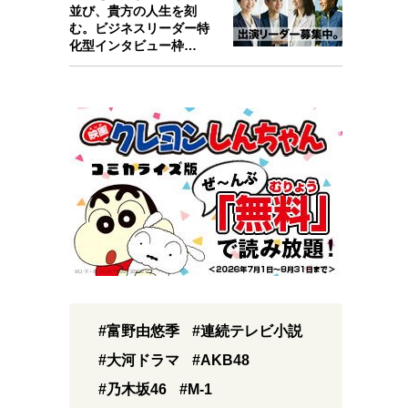
並び、貴方の人生を刻
む。ビジネスリーダー特
化型インタビュー枠
『Key person』始…
#富野由悠季
#連続テレビ小説
#大河ドラマ
#AKB48
#乃木坂46
#M-1