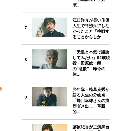
演…
江口洋介が長い俳優
人生で“絶対に”しな
7
7
かったこと「挑戦す
ることからしか…
「天皇と本気で議論
してみたい」92歳現
8
8
役・田原総一朗
の“意欲”…昨今の
体…
少年隊・植草克秀が
9
語る人生の分岐点
9
「蜷川幸雄さんの痛
烈ダメ出し、革新
的…
藤原紀香が主演舞台
10