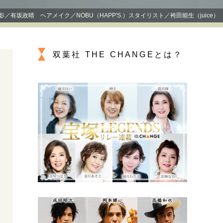
プが描く未来
撮影／有坂政晴 ヘアメイク／NOBU（HAPP'S.）スタイリスト／袴田能生（juice）
忘れられない言葉
10代・20代の土台
双葉社 THE CHANGEとは？
ーとの歩み方
親になるということ
一生モノの愛用品
デザイン