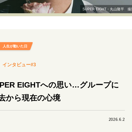
リーダーの流儀
変革の原動力
次世代へのバトン
トッ
SUPER EIGHT・丸山隆平 
重圧との向き合い方
一流のルーティン
20代の現在地
40代からの景色
50代のリアル
美しさの哲学
パートナ
人生が動いた日
病が教えてくれたこと
移住という選択
熱狂できるもの
私を彩るエッセンス
60代のネクストステージ
70代のグランド
GE」インタビュー#3
地域とつながる/お金との付き合い方
ER EIGHTへの思い…グループに
去から現在の心境
2026.6.2