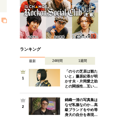
ランキング
24時間
1週間
最新
「のりの芝居は観た
いと」藤原紀香が明
1
1
かす夫・片岡愛之助
との関係性…互い…
錦織一清の写真集は
なぜ私服なのか…高
2
2
級ブランドをやめ等
身大の自分を表現…