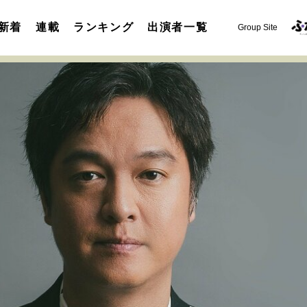
新着
連載
ランキング
出演者一覧
Group Site
運命を変えた出会い
決断の裏側
挫折からの再起
未知
表現者の葛藤
人生が動いた日
10代の挫折と原点
セカンドキャリアの描き方
独立という決断
大人の学び直し
夢を掴む選択