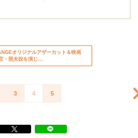
HANGEオリジナルアザーカット＆映画
官・照夫役を演じ…
3
4
5