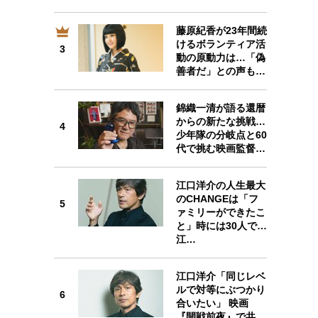
藤原紀香が23年間続
けるボランティア活
3
3
動の原動力は…「偽
善者だ」との声も…
錦織一清が語る還暦
からの新たな挑戦…
4
4
少年隊の分岐点と60
代で挑む映画監督…
江口洋介の人生最大
のCHANGEは「フ
5
ァミリーができたこ
5
と」時には30人で…
江…
江口洋介「同じレベ
ルで対等にぶつかり
6
6
合いたい」 映画
『開戦前夜』で共