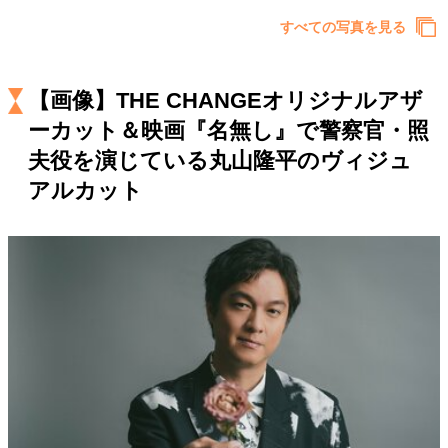
キャリア・働き方
すべての写真を見る
セカンドキャリアの描き方
独立という決断
大人の学び直し
ファーストキャリアを拓く
夢を掴む選択
【画像】THE CHANGEオリジナルアザ
ーカット＆映画『名無し』で警察官・照
夫役を演じている丸山隆平のヴィジュ
経営・ビジネス
アルカット
リーダーの流儀
変革の原動力
次世代へのバトン
トップが描く未来
マインドセット
重圧との向き合い方
一流のルーティン
20代の現在地
忘れられない言葉
10代・20代の土台
ライフスタイル・生き方