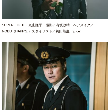
40代からの景色
50代のリアル
美しさの哲学
パートナーとの歩み方
親になるということ
病が教えてくれたこと
移住という選択
熱狂できるもの
一生モノの愛用品
SUPER EIGHT・丸山隆平 撮影／有坂政晴 ヘアメイク／
私を彩るエッセンス
60代のネクストステージ
NOBU（HAPP'S.）スタイリスト／袴田能生（juice）
70代のグランドデザイン
社会・カルチャー・マネー
地域とつながる/お金との付き合い方