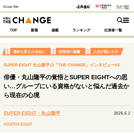
Group Site
TOP
新着
連載
ランキング
出演者一覧
運命を変えた出会い
表現者の葛藤
人生が動いた日
SUPER EIGHT 丸山隆平の「THE CHANGE」インタビュー#3
注目の記事テーマで探す
SPECIAL
俳優・丸山隆平の覚悟とSUPER EIGHTへの思
い…グループにいる資格がないと悩んだ過去か
サイトの核・哲学
ら現在の心境
運命を変えた出会い
決断の裏側
挫折からの再起
未知への挑戦
プロフェッショナルの矜持
SUPER EIGHT・丸山隆平
表現者の葛藤
人生が動いた日
10代の挫折と原点
2026.6.2
#SUPER EIGHT