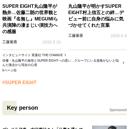
SUPER EIGHT丸山隆平が
丸山隆平が明かすSUPER
熱弁…佐藤二朗の世界観と
EIGHT村上信五との絆…デ
映画『名無し』MEGUMIら
ビュー前に自身の悩みに気
共演陣の凄まじい演技力へ
づかせてくれた言葉
の感服
工藤菊香
2026.6.4
工藤菊香
2026.5.31
インタビューサイト 双葉社 THE CHANGE
俳優・丸山隆平の覚悟とSUPER EIGHTへの思い…グループにいる資格がないと悩
んだ過去から現在の心境
5ページ目
#SUPER EIGHT
Key person
Sponsored