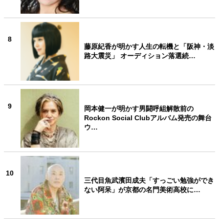
8
藤原紀香が明かす人生の転機と「阪神・淡
路大震災」 オーディション落選続…
9
岡本健一が明かす男闘呼組解散前の
Rockon Social Clubアルバム発売の舞台
ウ…
10
三代目魚武濱田成夫「すっごい勉強ができ
ない阿呆」が京都の名門美術高校に…