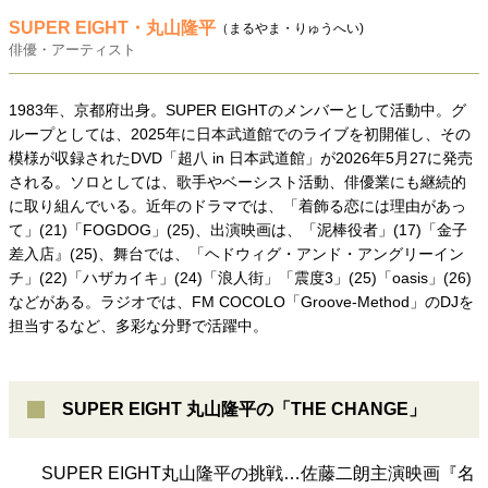
SUPER EIGHT・丸山隆平
（まるやま・りゅうへい)
俳優・アーティスト
1983年、京都府出身。SUPER EIGHTのメンバーとして活動中。グ
ループとしては、2025年に日本武道館でのライブを初開催し、その
模様が収録されたDVD「超八 in 日本武道館」が2026年5月27に発売
される。ソロとしては、歌手やベーシスト活動、俳優業にも継続的
に取り組んでいる。近年のドラマでは、「着飾る恋には理由があっ
て」(21)「FOGDOG」(25)、出演映画は、「泥棒役者」(17)「金子
差入店』(25)、舞台では、「ヘドウィグ・アンド・アングリーイン
チ」(22)「ハザカイキ」(24)「浪人街」「震度3」(25)「oasis」(26)
などがある。ラジオでは、FM COCOLO「Groove-Method」のDJを
担当するなど、多彩な分野で活躍中。
SUPER EIGHT 丸山隆平の「THE CHANGE」
SUPER EIGHT丸山隆平の挑戦…佐藤二朗主演映画『名