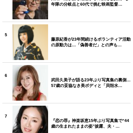
年隊の分岐点と60代で挑む映画監督…
5
藤原紀香が23年間続けるボランティア活動
の原動力は…「偽善者だ」との声も…
6
武田久美子が語る23年ぶり写真集の裏側…
57歳の妥協なき美ボディと「貝殻水…
7
『恋の罪』神楽坂恵15年ぶり写真集で“44
歳の生まれたままの姿”披露、夫・…