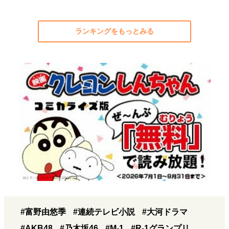
ランキングをもっとみる
#富野由悠季
#連続テレビ小説
#大河ドラマ
#AKB48
#乃木坂46
#M-1
#R-1グランプリ