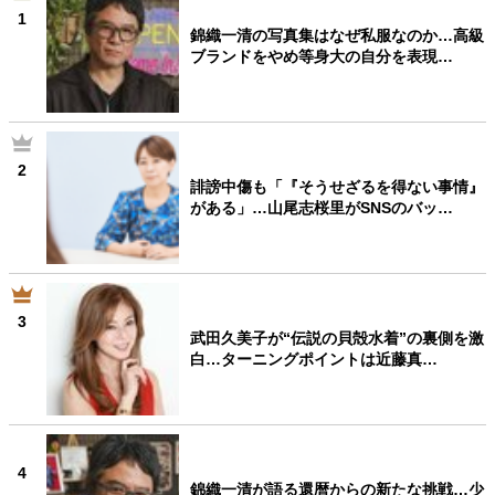
1
錦織一清の写真集はなぜ私服なのか…高級
ブランドをやめ等身大の自分を表現…
2
誹謗中傷も「『そうせざるを得ない事情』
がある」…山尾志桜里がSNSのバッ…
3
武田久美子が“伝説の貝殻水着”の裏側を激
白…ターニングポイントは近藤真…
4
錦織一清が語る還暦からの新たな挑戦…少