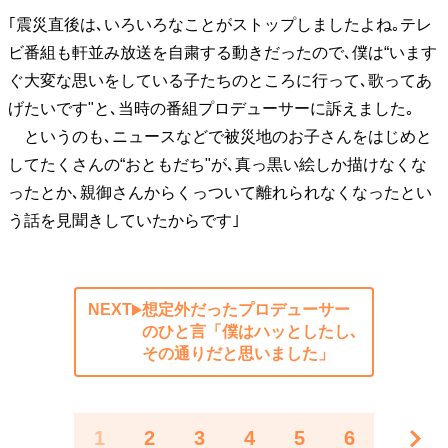
｢震災直後は､いろいろなことがストップしましたよね｡テレ
ビ番組も軒並み放送を自粛する動きだったので､僕は“います
ぐ大変な思いをしている子たちのところに行って､歌ってあ
げたいです"と､当時の番組プロデューサーに訴えました｡
というのも､ニュースなどで被災地のお子さんをはじめと
してたくさんの“おともだち"が､真っ黒い絵しか描けなくな
ったとか､親御さんからくっついて離れられなくなったとい
う話を見聞きしていたからです｣
NEXT
想定外だったプロデューサー
のひと言「僕はハッとしたし､
その通りだと思いました」
1
2
3
4
5
6