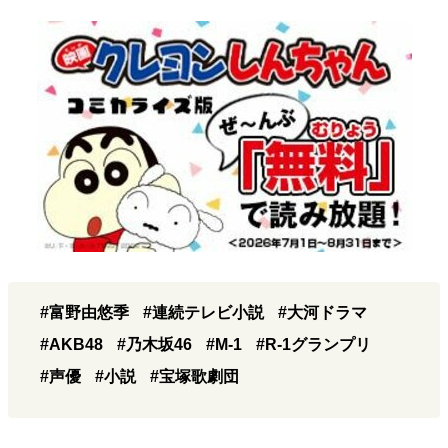
#富野由悠季
#連続テレビ小説
#大河ドラマ
#AKB48
#乃木坂46
#M-1
#R-1グランプリ
#声優
#小説
#宝塚歌劇団