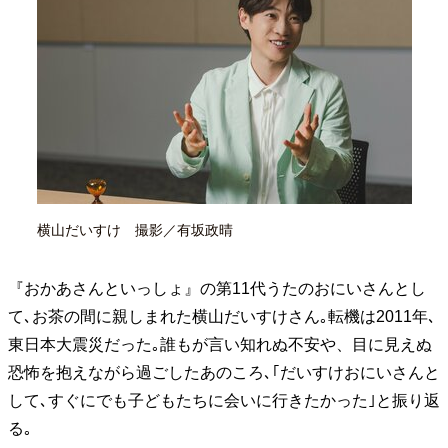
40代からの景色
50代のリアル
美しさの哲学
パートナーとの歩み方
親になるということ
病が教えてくれたこと
移住という選択
熱狂できるもの
一生モノの愛用品
私を彩るエッセンス
60代のネクストステージ
70代のグランドデザイン
社会・カルチャー・マネー
横山だいすけ 撮影／有坂政晴
地域とつながる/お金との付き合い方
『おかあさんといっしょ』の第11代うたのおにいさんとし
て､お茶の間に親しまれた横山だいすけさん｡転機は2011年､
東日本大震災だった｡誰もが言い知れぬ不安や、目に見えぬ
恐怖を抱えながら過ごしたあのころ､｢だいすけおにいさんと
して､すぐにでも子どもたちに会いに行きたかった｣と振り返
る｡