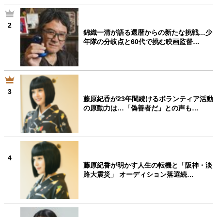
2
錦織一清が語る還暦からの新たな挑戦…少
年隊の分岐点と60代で挑む映画監督…
3
藤原紀香が23年間続けるボランティア活動
の原動力は…「偽善者だ」との声も…
4
藤原紀香が明かす人生の転機と「阪神・淡
路大震災」 オーディション落選続…