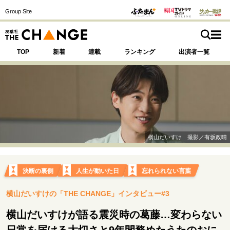
Group Site
TOP
新着
連載
ランキング
出演者一覧
注目の記事テーマで探す
SPECIAL
横山だいすけ 撮影／有坂政晴
サイトの核・哲学
運命を変えた出会い
決断の裏側
挫折からの再起
決断の裏側
人生が動いた日
忘れられない言葉
未知への挑戦
プロフェッショナルの矜持
横山だいすけの「THE CHANGE」インタビュー#3
表現者の葛藤
人生が動いた日
10代の挫折と原点
横山だいすけが語る震災時の葛藤…変わらない