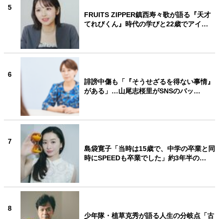
5
FRUITS ZIPPER鎮西寿々歌が語る『天才
てれびくん』時代の学びと22歳でアイ…
6
誹謗中傷も「『そうせざるを得ない事情』
がある」…山尾志桜里がSNSのバッ…
7
島袋寛子「当時は15歳で、中学の卒業と同
時にSPEEDも卒業でした」約3年半の…
8
少年隊・植草克秀が語る人生の分岐点「古