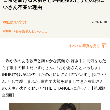
日常を届ける大切さと9年間務めたうたのおに
キャリア・働き方
いさん卒業の理由
セカンドキャリアの描き方
独立という決断
大人の学び直し
ファーストキャリアを拓く
夢を掴む選択
横山だいすけ
2026.6.10
#NHK
#おかあさんといっしょ
経営・ビジネス
すべての写真を見る
リーダーの流儀
変革の原動力
次世代へのバトン
トップが描く未来
温かみのある歌声と爽やかな笑顔で､聴き手に元気をもた
らす歌手の横山だいすけさん｡『おかあさんといっしょ』
マインドセット
(NHK)では､第11代｢うたのおにいさん｣の“だいすけおにいさ
ん"として親しまれた｡歌声で大勢を励ましてきた横山さん
重圧との向き合い方
一流のルーティン
20代の現在地
忘れられない言葉
10代・20代の土台
の､人生が大きく動いた“THE CHANGE"に迫った｡【第3回/
全5回】
ライフスタイル・生き方