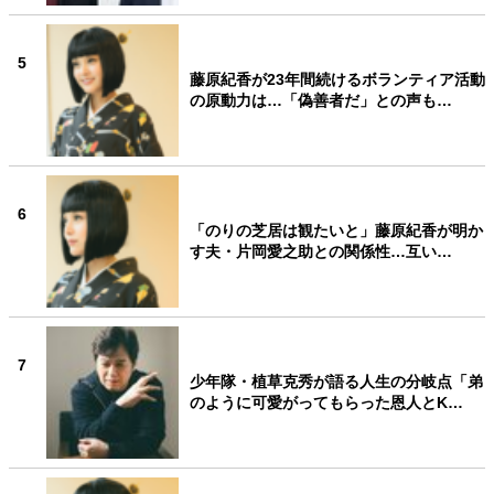
5
藤原紀香が23年間続けるボランティア活動
の原動力は…「偽善者だ」との声も…
6
「のりの芝居は観たいと」藤原紀香が明か
す夫・片岡愛之助との関係性…互い…
7
少年隊・植草克秀が語る人生の分岐点「弟
のように可愛がってもらった恩人とK…