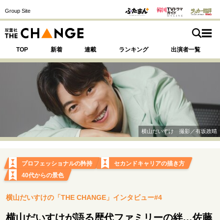
Group Site
TOP
新着
連載
ランキング
出演者一覧
注目の記事テーマで探す
SPECIAL
横山だいすけ 撮影／有坂政晴
サイトの核・哲学
運命を変えた出会い
決断の裏側
挫折からの再起
プロフェッショナルの矜持
セカンドキャリアの描き方
未知への挑戦
プロフェッショナルの矜持
40代からの景色
表現者の葛藤
人生が動いた日
10代の挫折と原点
横山だいすけの「THE CHANGE」インタビュー#4
横山だいすけが語る歴代ファミリーの絆…佐藤