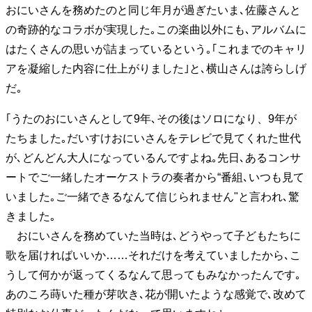
おにいさんを務めたのと同じ年月が過ぎたいま､佐藤さんと
40代からの景色
50代のリアル
美しさの哲学
の奇跡的なコラボが実現した｡この楽曲以外にも､アルバムに
パートナーとの歩み方
親になるということ
はたくさんの思いが詰まっているという｡｢これまでのキャリ
病が教えてくれたこと
移住という選択
熱狂できるもの
一生モノの愛用品
アを凝縮した内容に仕上がりました｣と､横山さんは誇らしげ
私を彩るエッセンス
60代のネクストステージ
だ｡
70代のグランドデザイン
｢うたのおにいさんとして9年､その後はソロになり、9年が
たちました｡だいすけおにいさんをテレビで見てくれた世代
社会・カルチャー・マネー
が､どんどん大人になっているんですよね｡先日､あるコンサ
ートでご一緒したオーケストラの奏者から“番組､いつも見て
地域とつながる/お金との付き合い方
いました｡ご一緒できるなんて信じられません"と言われ､驚
きました｡
おにいさんを務めていた当時は､どうやって子どもたちに
歌を届ければいいか……それだけを考えていましたから､こ
うして何かが返ってくるなんて思ってもみなかったんです｡
あのころ蒔いた種が芽吹き､花が開いたような感覚で､改めて