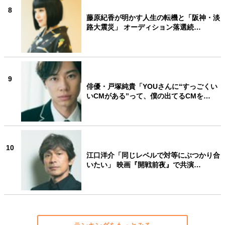
8
藤原紀香が明かす人生の転機と「阪神・淡
路大震災」 オーディション落選続…
9
俳優・戸塚純貴「YOUさんに“すっごくい
いCMがある”って、僕の出てるCMを…
10
江口洋介「同じレベルで対等にぶつかり合
いたい」 映画『開戦前夜』で共演…