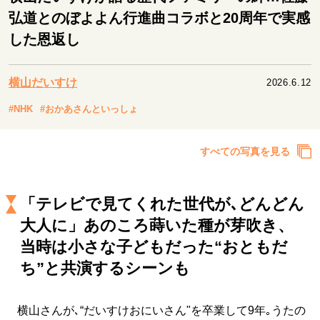
キャリア・働き方
弘道とのぼよよん行進曲コラボと20周年で実感
セカンドキャリアの描き方
独立という決断
した恩返し
大人の学び直し
ファーストキャリアを拓く
夢を掴む選択
横山だいすけ
2026.6.12
#NHK
#おかあさんといっしょ
経営・ビジネス
リーダーの流儀
変革の原動力
次世代へのバトン
すべての写真を見る
トップが描く未来
「テレビで見てくれた世代が､どんどん
マインドセット
大人に」あのころ蒔いた種が芽吹き、
重圧との向き合い方
一流のルーティン
20代の現在地
当時は小さな子どもだった“おともだ
忘れられない言葉
10代・20代の土台
ち”と共演するシーンも
横山さんが､“だいすけおにいさん"を卒業して9年｡うたの
ライフスタイル・生き方