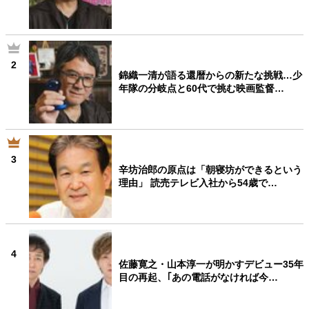
2
錦織一清が語る還暦からの新たな挑戦…少
年隊の分岐点と60代で挑む映画監督…
3
辛坊治郎の原点は「朝寝坊ができるという
理由」 読売テレビ入社から54歳で…
4
佐藤寛之・山本淳一が明かすデビュー35年
目の再起、｢あの電話がなければ今…