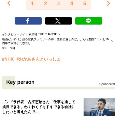
1
2
3
4
5
インタビューサイト 双葉社 THE CHANGE
横山だいすけが語る歴代ファミリーの絆…佐藤弘道とのぼよよん行進曲コラボと20
周年で実感した恩返し
3ページ目
#NHK
#おかあさんといっしょ
Key person
Sponsored
ゴンドラ代表・古江恵治さん「仕事を通して
成長できる、わくわくドキドキできる会社に
したいと考えたんで…